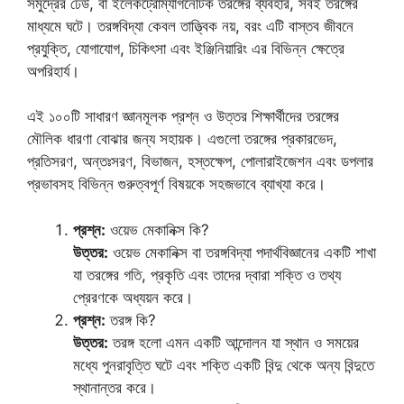
সমুদ্রের ঢেউ, বা ইলেকট্রোম্যাগনেটিক তরঙ্গের ব্যবহার, সবই তরঙ্গের
মাধ্যমে ঘটে। তরঙ্গবিদ্যা কেবল তাত্ত্বিক নয়, বরং এটি বাস্তব জীবনে
প্রযুক্তি, যোগাযোগ, চিকিৎসা এবং ইঞ্জিনিয়ারিং এর বিভিন্ন ক্ষেত্রে
অপরিহার্য।
এই ১০০টি সাধারণ জ্ঞানমূলক প্রশ্ন ও উত্তর শিক্ষার্থীদের তরঙ্গের
মৌলিক ধারণা বোঝার জন্য সহায়ক। এগুলো তরঙ্গের প্রকারভেদ,
প্রতিসরণ, অন্তঃসরণ, বিভাজন, হস্তক্ষেপ, পোলারাইজেশন এবং ডপলার
প্রভাবসহ বিভিন্ন গুরুত্বপূর্ণ বিষয়কে সহজভাবে ব্যাখ্যা করে।
প্রশ্ন:
ওয়েভ মেকানিক্স কি?
উত্তর:
ওয়েভ মেকানিক্স বা তরঙ্গবিদ্যা পদার্থবিজ্ঞানের একটি শাখা
যা তরঙ্গের গতি, প্রকৃতি এবং তাদের দ্বারা শক্তি ও তথ্য
প্রেরণকে অধ্যয়ন করে।
প্রশ্ন:
তরঙ্গ কি?
উত্তর:
তরঙ্গ হলো এমন একটি আন্দোলন যা স্থান ও সময়ের
মধ্যে পুনরাবৃত্তি ঘটে এবং শক্তি একটি বিন্দু থেকে অন্য বিন্দুতে
স্থানান্তর করে।