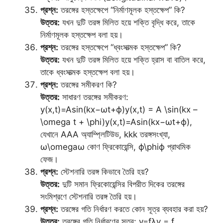
প্রশ্ন:
তরঙ্গের হস্তক্ষেপে “নির্মাণমূলক হস্তক্ষেপ” কি?
উত্তর:
যখন দুটি তরঙ্গ মিলিত হয়ে শক্তি বৃদ্ধি করে, তাকে
নির্মাণমূলক হস্তক্ষেপ বলা হয়।
প্রশ্ন:
তরঙ্গের হস্তক্ষেপে “ধ্বংসাত্মক হস্তক্ষেপ” কি?
উত্তর:
যখন দুটি তরঙ্গ মিলিত হয়ে শক্তি হ্রাস বা বাতিল করে,
তাকে ধ্বংসাত্মক হস্তক্ষেপ বলা হয়।
প্রশ্ন:
তরঙ্গের সমীকরণ কি?
উত্তর:
সাধারণ তরঙ্গের সমীকরণ:
y(x,t)=Asin⁡(kx−ωt+ϕ)y(x,t) = A \sin(kx –
\omega t + \phi)y(x,t)=Asin(kx−ωt+ϕ),
যেখানে AAA অ্যাম্প্লিটিউড, kkk তরঙ্গসংখ্যা,
ω\omegaω কোণ ফ্রিকোয়েন্সি, ϕ\phiϕ প্রাথমিক
ফেজ।
প্রশ্ন:
স্টেশনারি তরঙ্গ কিভাবে তৈরি হয়?
উত্তর:
দুটি সমান ফ্রিকোয়েন্সির বিপরীত দিকের তরঙ্গের
সংমিশ্রণে স্টেশনারি তরঙ্গ তৈরি হয়।
প্রশ্ন:
তরঙ্গের গতি নির্ধারণ করতে কোন সূত্র ব্যবহার করা হয়?
উত্তর:
তরঙ্গের গতি নির্ধারণের সূত্র: v=fλv = f