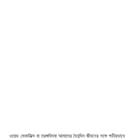
ওয়েভ মেকানিক্স বা তরঙ্গবিদ্যা আমাদের দৈনন্দিন জীবনের সঙ্গে গভীরভাবে