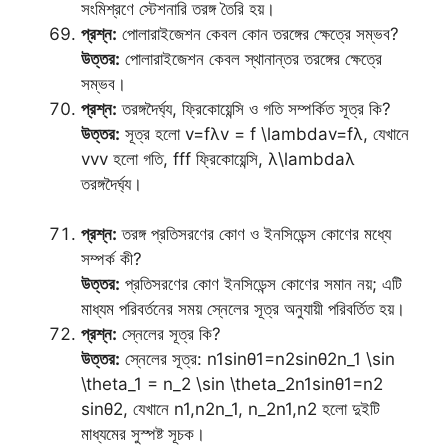
সংমিশ্রণে স্টেশনারি তরঙ্গ তৈরি হয়।
প্রশ্ন:
পোলারাইজেশন কেবল কোন তরঙ্গের ক্ষেত্রে সম্ভব?
উত্তর:
পোলারাইজেশন কেবল স্থানান্তর তরঙ্গের ক্ষেত্রে
সম্ভব।
প্রশ্ন:
তরঙ্গদৈর্ঘ্য, ফ্রিকোয়েন্সি ও গতি সম্পর্কিত সূত্র কি?
উত্তর:
সূত্র হলো v=fλv = f \lambdav=fλ, যেখানে
vvv হলো গতি, fff ফ্রিকোয়েন্সি, λ\lambdaλ
তরঙ্গদৈর্ঘ্য।
প্রশ্ন:
তরঙ্গ প্রতিসরণের কোণ ও ইনসিডেন্স কোণের মধ্যে
সম্পর্ক কী?
উত্তর:
প্রতিসরণের কোণ ইনসিডেন্স কোণের সমান নয়; এটি
মাধ্যম পরিবর্তনের সময় স্নেলের সূত্র অনুযায়ী পরিবর্তিত হয়।
প্রশ্ন:
স্নেলের সূত্র কি?
উত্তর:
স্নেলের সূত্র: n1sin⁡θ1=n2sin⁡θ2n_1 \sin
\theta_1 = n_2 \sin \theta_2n1​sinθ1​=n2​
sinθ2​, যেখানে n1,n2n_1, n_2n1​,n2​ হলো দুইটি
মাধ্যমের সুস্পষ্ট সূচক।