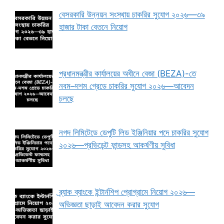
বেসরকারি উন্নয়ন সংস্থায় চাকরির সুযোগ ২০২৬—৩৯
হাজার টাকা বেতনে নিয়োগ
প্রধানমন্ত্রীর কার্যালয়ের অধীনে বেজা (BEZA)-তে
নবম–দশম গ্রেডে চাকরির সুযোগ ২০২৬—আবেদন
চলছে
নগদ লিমিটেডে ডেপুটি লিড ইঞ্জিনিয়ার পদে চাকরির সুযোগ
২০২৬—প্রভিডেন্ট ফান্ডসহ আকর্ষণীয় সুবিধা
ব্র্যাক ব্যাংকে ইন্টার্নশিপ প্রোগ্রামে নিয়োগ ২০২৬—
অভিজ্ঞতা ছাড়াই আবেদন করার সুযোগ