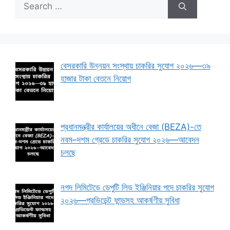
Search
for:
বেসরকারি উন্নয়ন সংস্থায় চাকরির সুযোগ ২০২৬—৩৯
হাজার টাকা বেতনে নিয়োগ
প্রধানমন্ত্রীর কার্যালয়ের অধীনে বেজা (BEZA)-তে
নবম–দশম গ্রেডে চাকরির সুযোগ ২০২৬—আবেদন
চলছে
নগদ লিমিটেডে ডেপুটি লিড ইঞ্জিনিয়ার পদে চাকরির সুযোগ
২০২৬—প্রভিডেন্ট ফান্ডসহ আকর্ষণীয় সুবিধা