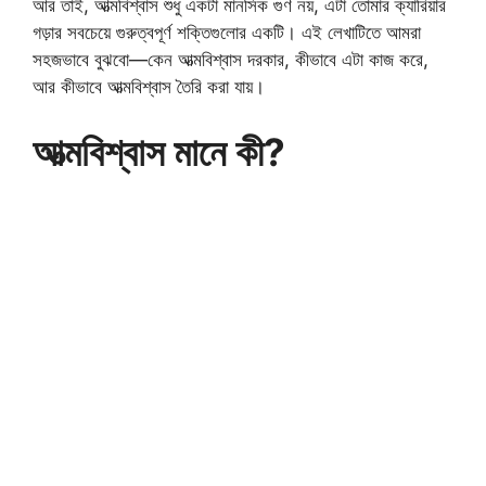
আর তাই, আত্মবিশ্বাস শুধু একটা মানসিক গুণ নয়, এটা তোমার ক্যারিয়ার
গড়ার সবচেয়ে গুরুত্বপূর্ণ শক্তিগুলোর একটি। এই লেখাটিতে আমরা
সহজভাবে বুঝবো—কেন আত্মবিশ্বাস দরকার, কীভাবে এটা কাজ করে,
আর কীভাবে আত্মবিশ্বাস তৈরি করা যায়।
আত্মবিশ্বাস মানে কী?