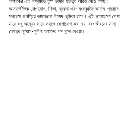
আজকের এই বিশ্বায়িত যুগে ভাষার গুরুত্ব আরও বেড়ে গেছে।
আন্তর্জাতিক যোগাযোগ, শিক্ষা, ব্যবসা এবং সংস্কৃতির আদান-প্রদানে
সবচেয়ে জনপ্রিয় ভাষাগুলো বিশেষ ভূমিকা রাখে। এই ভাষাগুলো শেখা
মানে শুধু অন্যের সাথে সহজে যোগাযোগ করা নয়, বরং জীবনের নানা
ক্ষেত্রে সুযোগ-সুবিধা অর্জনের পথ খুলে দেওয়া।