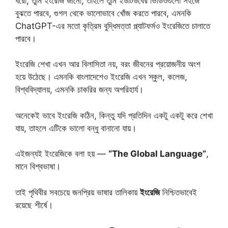
ধরো, তুমি ইংরেজি জানো, তাহলে তুমি ইউটিউবের ভিডিওগুলো সহজে
বুঝতে পারবে, গুগল থেকে ভালোভাবে খোঁজ করতে পারবে, এমনকি
ChatGPT-এর মতো কৃত্রিম বুদ্ধিমত্তা প্ল্যাটফর্মও ইংরেজিতে চালাতে
পারবে।
ইংরেজি শেখা এখন আর বিলাসিতা নয়, বরং জীবনের প্রয়োজনীয় অংশ
হয়ে উঠেছে। এমনকি বাংলাদেশেও ইংরেজি এখন স্কুল, কলেজ,
বিশ্ববিদ্যালয়, এমনকি চাকরির জন্য অপরিহার্য।
অনেকেই ভাবে ইংরেজি কঠিন, কিন্তু যদি প্রতিদিন একটু একটু করে শেখা
যায়, তাহলে এটিকে ভালো বন্ধু বানানো যায়।
এইজন্যই ইংরেজিকে বলা হয় —
“The Global Language”
,
মানে বিশ্বভাষা।
তাই পৃথিবীর সবচেয়ে জনপ্রিয় ভাষার তালিকায়
ইংরেজি
নিশ্চিতভাবেই
রয়েছে শীর্ষে।