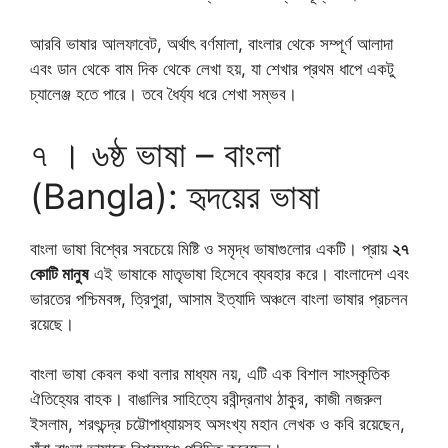
আরবি ভাষার আলফাবেট, অর্থাৎ বর্ণমালা, বাংলার থেকে সম্পূর্ণ আলাদা
এবং ডান থেকে বাম দিক থেকে লেখা হয়, যা শেখার প্রথম ধাপে একটু
চ্যালেঞ্জ হতে পারে। তবে ধৈর্য্য ধরে শেখা সম্ভব।
৭ । ৬ষ্ঠ ভাষা – বাংলা
(Bangla): হৃদয়ের ভাষা
বাংলা ভাষা বিশ্বের সবচেয়ে মিষ্টি ও সমৃদ্ধ ভাষাগুলোর একটি। প্রায়
২৭
কোটি মানুষ
এই ভাষাকে মাতৃভাষা হিসেবে ব্যবহার করে। বাংলাদেশ এবং
ভারতের পশ্চিমবঙ্গ, ত্রিপুরা, আসাম ইত্যাদি অঞ্চলে বাংলা ভাষার প্রচলন
রয়েছে।
বাংলা ভাষা কেবল কথা বলার মাধ্যম নয়, এটি এক বিশাল সাংস্কৃতিক
ঐতিহ্যের বাহক। বাঙালির সাহিত্যে রবীন্দ্রনাথ ঠাকুর, কাজী নজরুল
ইসলাম, শরৎচন্দ্র চট্টোপাধ্যায়সহ অসংখ্য মহান লেখক ও কবি রয়েছেন,