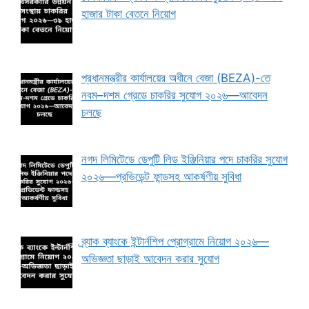
হাজার টাকা বেতনে নিয়োগ
প্রধানমন্ত্রীর কার্যালয়ের অধীনে বেজা (BEZA)-তে
নবম–দশম গ্রেডে চাকরির সুযোগ ২০২৬—আবেদন
চলছে
নগদ লিমিটেডে ডেপুটি লিড ইঞ্জিনিয়ার পদে চাকরির সুযোগ
২০২৬—প্রভিডেন্ট ফান্ডসহ আকর্ষণীয় সুবিধা
ব্র্যাক ব্যাংকে ইন্টার্নশিপ প্রোগ্রামে নিয়োগ ২০২৬—
অভিজ্ঞতা ছাড়াই আবেদন করার সুযোগ