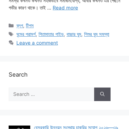
সমস্যা কখনও কখনও সহজভাবে সমাধানযোগ্য, আবার কখনও এর পেছনে
গভীর কারণ থাকে। তাই …
Read more
Categories
ব্লগ
,
টিপস
Tags
ঘুমের পরামর্শ
,
পিতামাতার গাইড
,
বাচ্চার ঘুম
,
শিশুর ঘুম সমস্যা
Leave a comment
Search
Search
for:
বেসরকারি উন্নয়ন সংস্থায় চাকরির সুযোগ ২০২৬—৩৯