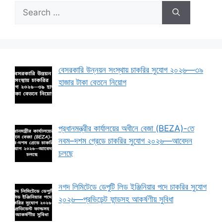
Search
for:
বেসরকারি উন্নয়ন সংস্থায় চাকরির সুযোগ ২০২৬—৩৯
হাজার টাকা বেতনে নিয়োগ
প্রধানমন্ত্রীর কার্যালয়ের অধীনে বেজা (BEZA)-তে
নবম–দশম গ্রেডে চাকরির সুযোগ ২০২৬—আবেদন
চলছে
নগদ লিমিটেডে ডেপুটি লিড ইঞ্জিনিয়ার পদে চাকরির সুযোগ
২০২৬—প্রভিডেন্ট ফান্ডসহ আকর্ষণীয় সুবিধা