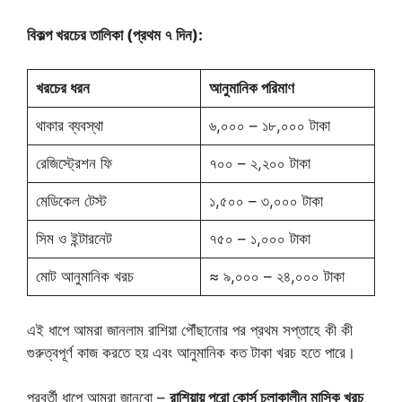
বিকল্প খরচের তালিকা (প্রথম ৭ দিন):
খরচের ধরন
আনুমানিক পরিমাণ
থাকার ব্যবস্থা
৬,০০০ – ১৮,০০০ টাকা
রেজিস্ট্রেশন ফি
৭০০ – ২,২০০ টাকা
মেডিকেল টেস্ট
১,৫০০ – ৩,০০০ টাকা
সিম ও ইন্টারনেট
৭৫০ – ১,০০০ টাকা
মোট আনুমানিক খরচ
≈ ৯,০০০ – ২৪,০০০ টাকা
এই ধাপে আমরা জানলাম রাশিয়া পৌঁছানোর পর প্রথম সপ্তাহে কী কী
গুরুত্বপূর্ণ কাজ করতে হয় এবং আনুমানিক কত টাকা খরচ হতে পারে।
পরবর্তী ধাপে আমরা জানবো –
রাশিয়ায় পুরো কোর্স চলাকালীন মাসিক খরচ