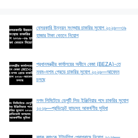
বেসরকারি উন্নয়ন সংস্থায় চাকরির সুযোগ ২০২৬—৩৯
হাজার টাকা বেতনে নিয়োগ
প্রধানমন্ত্রীর কার্যালয়ের অধীনে বেজা (BEZA)-তে
নবম–দশম গ্রেডে চাকরির সুযোগ ২০২৬—আবেদন
চলছে
নগদ লিমিটেডে ডেপুটি লিড ইঞ্জিনিয়ার পদে চাকরির সুযোগ
২০২৬—প্রভিডেন্ট ফান্ডসহ আকর্ষণীয় সুবিধা
ব্র্যাক ব্যাংকে ইন্টার্নশিপ প্রোগ্রামে নিয়োগ ২০২৬—