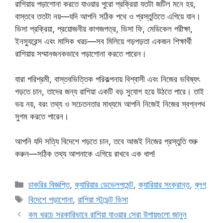
রাশিয়ায় পড়াশোনা করতে যাওয়ার পুরো প্রক্রিয়া যতটা জটিল মনে হয়,
বাস্তবে ততটা নয়—যদি আপনি সঠিক পথে ও প্রস্তুতিতে এগিয়ে যান।
ভিসা প্রক্রিয়া, প্রয়োজনীয় কাগজপত্র, ভিসা ফি, মেডিকেল পরীক্ষা,
ইনস্যুরেন্স এবং মাসিক খরচ—সব মিলিয়ে গড়পড়তা একজন শিক্ষার্থী
রাশিয়ায় সম্মানজনকভাবে পড়াশোনা করতে পারেন।
যারা পরিশ্রমী, বাস্তবভিত্তিক পরিকল্পনায় বিশ্বাসী এবং নিজের ভবিষ্যৎ
গড়তে চান, তাদের জন্য রাশিয়া একটি বড় সুযোগ হয়ে উঠতে পারে। তাই
ভয় নয়, বরং তথ্য ও সচেতনতার মাধ্যমে আপনি নিজেই নিজের স্বপ্নপথ
সুগম করতে পারেন।
আপনি যদি সত্যি বিদেশে পড়তে চান, তবে আজই নিজের প্রস্তুতি শুরু
করুন—সঠিক তথ্য আপনাকে এগিয়ে রাখবে এক ধাপ!
Categories
চাকরির বিজ্ঞপ্তি
,
ক্যারিয়ার ডেভেলপমেন্ট
,
ক্যারিয়ার সংক্রান্ত
,
ব্লগ
Tags
বিদেশে পড়াশোনা
,
রাশিয়া স্টুডেন্ট ভিসা
কম খরচে সরকারিভাবে রাশিয়া যাওয়ার সেরা উপায়গুলো জানুন