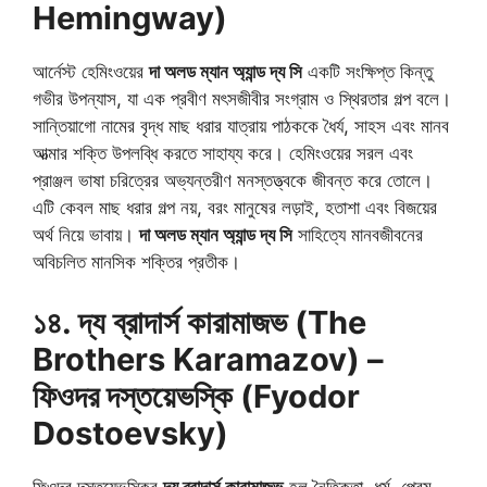
Hemingway)
আর্নেস্ট হেমিংওয়ের
দা অলড ম্যান অ্যান্ড দ্য সি
একটি সংক্ষিপ্ত কিন্তু
গভীর উপন্যাস, যা এক প্রবীণ মৎসজীবীর সংগ্রাম ও স্থিরতার গল্প বলে।
সান্তিয়াগো নামের বৃদ্ধ মাছ ধরার যাত্রায় পাঠককে ধৈর্য, সাহস এবং মানব
আত্মার শক্তি উপলব্ধি করতে সাহায্য করে। হেমিংওয়ের সরল এবং
প্রাঞ্জল ভাষা চরিত্রের অভ্যন্তরীণ মনস্তত্ত্বকে জীবন্ত করে তোলে।
এটি কেবল মাছ ধরার গল্প নয়, বরং মানুষের লড়াই, হতাশা এবং বিজয়ের
অর্থ নিয়ে ভাবায়।
দা অলড ম্যান অ্যান্ড দ্য সি
সাহিত্যে মানবজীবনের
অবিচলিত মানসিক শক্তির প্রতীক।
১৪. দ্য ব্রাদার্স কারামাজভ (The
Brothers Karamazov) –
ফিওদর দস্তয়েভস্কি (Fyodor
Dostoevsky)
ফিওদর দস্তয়েভস্কির
দ্য ব্রাদার্স কারামাজভ
হল নৈতিকতা, ধর্ম, প্রেম