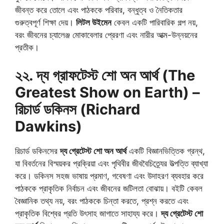
জীবন্ত করে তোলে এবং পাঠককে পরিবার, বন্ধুত্ব ও নৈতিকতার
গুরুত্বপূর্ণ শিক্ষা দেয়।
লিটল উইমেন
কেবল একটি পারিবারিক গল্প নয়,
বরং জীবনের চ্যালেঞ্জ মোকাবেলার প্রেরণা এবং নারীর আত্ম-উন্নয়নের
প্রতীক।
২২. দ্য গ্রাফটেস্ট শো অন আর্থ (The
Greatest Show on Earth) –
রিচার্ড ডকিনস (Richard
Dawkins)
রিচার্ড ডকিনসের
দ্য গ্রেটেস্ট শো অন আর্থ
একটি বিজ্ঞানভিত্তিক গ্রন্থ,
যা বিবর্তনের বিস্ময়কর প্রক্রিয়া এবং পৃথিবীর জীববৈচিত্র্যের উত্পত্তি ব্যাখ্যা
করে। ডকিনস সহজ ভাষায় প্রমাণ, গবেষণা এবং উদাহরণ ব্যবহার করে
পাঠককে প্রাকৃতিক নির্বাচন এবং জীবনের জটিলতা বোঝায়। বইটি কেবল
বৈজ্ঞানিক তথ্য নয়, বরং পাঠককে চিন্তা করতে, প্রশ্ন করতে এবং
প্রাকৃতিক বিশ্বের প্রতি উৎসাহ জাগাতে সাহায্য করে।
দ্য গ্রেটেস্ট শো