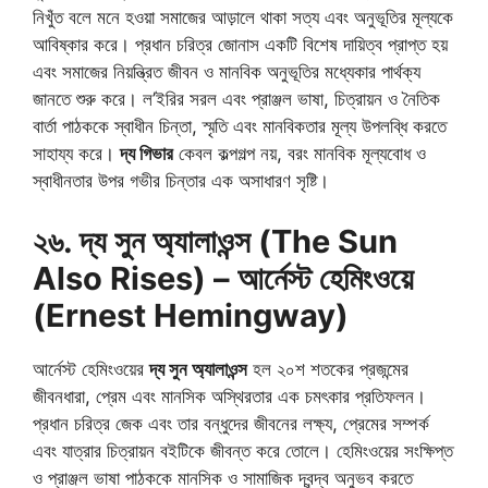
নিখুঁত বলে মনে হওয়া সমাজের আড়ালে থাকা সত্য এবং অনুভূতির মূল্যকে
আবিষ্কার করে। প্রধান চরিত্র জোনাস একটি বিশেষ দায়িত্ব প্রাপ্ত হয়
এবং সমাজের নিয়ন্ত্রিত জীবন ও মানবিক অনুভূতির মধ্যেকার পার্থক্য
জানতে শুরু করে। ল’ইরির সরল এবং প্রাঞ্জল ভাষা, চিত্রায়ন ও নৈতিক
বার্তা পাঠককে স্বাধীন চিন্তা, স্মৃতি এবং মানবিকতার মূল্য উপলব্ধি করতে
সাহায্য করে।
দ্য গিভার
কেবল কল্পগল্প নয়, বরং মানবিক মূল্যবোধ ও
স্বাধীনতার উপর গভীর চিন্তার এক অসাধারণ সৃষ্টি।
২৬. দ্য সুন অ্যালাওন্স (The Sun
Also Rises) – আর্নেস্ট হেমিংওয়ে
(Ernest Hemingway)
আর্নেস্ট হেমিংওয়ের
দ্য সুন অ্যালাওন্স
হল ২০শ শতকের প্রজন্মের
জীবনধারা, প্রেম এবং মানসিক অস্থিরতার এক চমৎকার প্রতিফলন।
প্রধান চরিত্র জেক এবং তার বন্ধুদের জীবনের লক্ষ্য, প্রেমের সম্পর্ক
এবং যাত্রার চিত্রায়ন বইটিকে জীবন্ত করে তোলে। হেমিংওয়ের সংক্ষিপ্ত
ও প্রাঞ্জল ভাষা পাঠককে মানসিক ও সামাজিক দ্বন্দ্ব অনুভব করতে