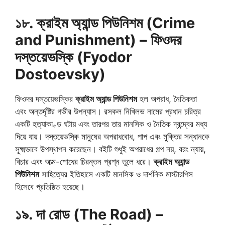
১৮. ক্রাইম অ্যান্ড পিউনিশম (Crime
and Punishment) – ফিওদর
দস্তয়েভস্কি (Fyodor
Dostoevsky)
ফিওদর দস্তয়েভস্কির
ক্রাইম অ্যান্ড পিউনিশম
হল অপরাধ, নৈতিকতা
এবং অন্তর্দৃষ্টির গভীর উপন্যাস। রসকল নিখিলভ নামের প্রধান চরিত্র
একটি হত্যাকাণ্ড ঘটায় এবং তারপর তার মানসিক ও নৈতিক দ্বন্দ্বের মধ্য
দিয়ে যায়। দস্তয়েভস্কি মানুষের অপরাধবোধ, পাপ এবং মুক্তির সন্ধানকে
সূক্ষ্মভাবে উপস্থাপন করেছেন। বইটি শুধুই অপরাধের গল্প নয়, বরং ন্যায়,
বিচার এবং আত্ম-শোধের চিরন্তন প্রশ্ন তুলে ধরে।
ক্রাইম অ্যান্ড
পিউনিশম
সাহিত্যের ইতিহাসে একটি মানসিক ও দার্শনিক মাস্টারপিস
হিসেবে প্রতিষ্ঠিত হয়েছে।
১৯. দা রোড (The Road) –