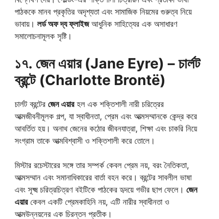
পাঠককে মানব প্রকৃতির অদৃশ্যতা এবং সামাজিক নিয়মের গুরুত্ব নিয়ে
ভাবায়।
লর্ড অফ দ্য ফ্লাইজ
আধুনিক সাহিত্যের এক অসাধারণ
সমালোচনামূলক সৃষ্টি।
১৭. জেন এয়ার (Jane Eyre) – চার্লট
ব্রন্টে (Charlotte Brontë)
চার্লট ব্রন্টের
জেন এয়ার
হল এক শক্তিশালী নারী চরিত্রের
আত্মজীবনীমূলক গল্প, যা স্বাধীনতা, প্রেম এবং আত্মসম্মানকে কেন্দ্র করে
আবর্তিত হয়। অনাথ জেনের কঠোর জীবনযাত্রা, শিক্ষা এবং চাকরি নিয়ে
সংগ্রাম তাকে আত্মবিশ্বাসী ও শক্তিশালী করে তোলে।
মিস্টার রচেস্টারের সঙ্গে তার সম্পর্ক কেবল প্রেম নয়, বরং নৈতিকতা,
আত্মসম্মান এবং সমানাধিকারের বার্তা বহন করে। ব্রন্টের সাবলীল ভাষা
এবং সূক্ষ্ম চরিত্রচিত্রণ বইটিকে পাঠকের হৃদয়ে গভীর ছাপ ফেলে।
জেন
এয়ার
কেবল একটি প্রেমকাহিনি নয়, এটি নারীর স্বাধীনতা ও
আত্মউন্নয়নের এক চিরন্তন প্রতীক।