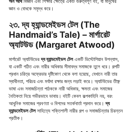
অন আর্থ
বিজ্ঞান এবং শিক্ষার ক্ষেত্রে একটি গুরুত্বপূর্ণ বই, যা মানুষের
জ্ঞান ও বোধকে সমৃদ্ধ করে।
২৩. দ্য হ্যান্ডমেইডস টেল (The
Handmaid’s Tale) – মার্গারেট
অ্যাটউড (Margaret Atwood)
মার্গারেট অ্যাটউডের
দ্য হ্যান্ডমেইডস টেল
একটি ডিস্টোপিয়ান উপন্যাস,
যা একটি গঠিত এবং নারীর অধিকার সীমাবদ্ধ সমাজকে তুলে ধরে। গল্পটি
প্রধান চরিত্র অফ্রেডার দৃষ্টিকোণ থেকে বলা হয়েছে, যেখানে নারী তার
স্বাধীনতা, পরিচয় এবং মর্যাদা রক্ষার জন্য লড়াই করে। অ্যাটউডের তীক্ষ্ণ
ভাষা এবং সমাজচিন্তা পাঠককে নারী অধিকার, ক্ষমতা এবং সমাজের
নৈতিকতা নিয়ে গভীরভাবে ভাবায়। বইটি কেবল কল্পকাহিনি নয়, বরং
আধুনিক সমাজের প্রবণতা ও বিপদের সতর্কবার্তা প্রদান করে।
দ্য
হ্যান্ডমেইডস টেল
সাহিত্যে শক্তিশালী নারীর গল্প ও সমাজচিন্তার চিরন্তন
প্রতীক।