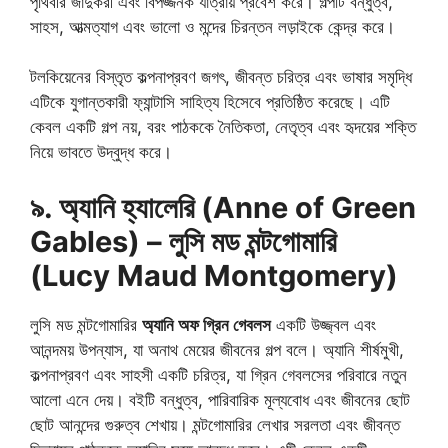
পৃথিবীর জাদুকরী এবং বিপজ্জনক যাত্রায় প্রবেশ করে। গল্পটি বন্ধুত্ব,
সাহস, আত্মত্যাগ এবং ভালো ও মন্দের চিরন্তন লড়াইকে কেন্দ্র করে।
টলকিয়েনের বিস্তৃত কল্পনাপ্রবণ জগৎ, জীবন্ত চরিত্র এবং ভাষার সমৃদ্ধি
এটিকে যুগান্তকারী ফ্যান্টাসি সাহিত্য হিসেবে প্রতিষ্ঠিত করেছে। এটি
কেবল একটি গল্প নয়, বরং পাঠককে নৈতিকতা, নেতৃত্ব এবং হৃদয়ের শক্তি
নিয়ে ভাবতে উদ্বুদ্ধ করে।
৯. অ্যানি হ্যালেরি (Anne of Green
Gables) – লুসি মড মন্টগোমারি
(Lucy Maud Montgomery)
লুসি মড মন্টগোমারির
অ্যানি অফ গ্রিন গেবলস
একটি উজ্জ্বল এবং
আনন্দময় উপন্যাস, যা অনাথ মেয়ের জীবনের গল্প বলে। অ্যানি শীর্ষমুখী,
কল্পনাপ্রবণ এবং সাহসী একটি চরিত্র, যা গ্রিন গেবলসের পরিবারে নতুন
আলো এনে দেয়। বইটি বন্ধুত্ব, পারিবারিক মূল্যবোধ এবং জীবনের ছোট
ছোট আনন্দের গুরুত্ব শেখায়। মন্টগোমারির লেখার সরলতা এবং জীবন্ত