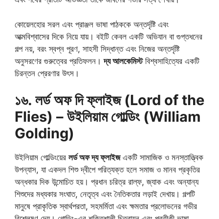
কোয়েলহোর সরল এবং প্রাঞ্জল ভাষা পাঠককে অন্তর্দৃষ্টি এবং
আত্মবিশ্বাসের দিকে নিয়ে যায়। বইটি কেবল একটি অভিযান বা গুপ্তধনের
গল্প নয়, বরং স্বপ্ন পূরণ, সাহসী সিদ্ধান্ত এবং নিজের অন্তর্দৃষ্টি
অনুসরণের গুরুত্বের প্রতিফলন।
দ্য আলকেমিস্ট
বিশ্বসাহিত্যের একটি
চিরন্তন প্রেরণার উৎস।
১৬. লর্ড অফ দি ফ্লাইজ (Lord of the
Flies) – উইলিয়াম গোল্ডিং (William
Golding)
উইলিয়াম গোল্ডিংয়ের
লর্ড অফ দ্য ফ্লাইজ
একটি সামাজিক ও মনস্তাত্ত্বিক
উপন্যাস, যা একদল শিশু দ্বীপে পরিত্যক্ত হলে সমাজ ও মানব প্রকৃতির
অন্ধকার দিক উন্মোচিত হয়। প্রধান চরিত্র রাল্ফ, জ্যাক এবং অন্যান্য
শিশুদের মধ্যকার সংঘাত, নেতৃত্ব এবং নৈতিকতার লড়াই দেখায়। গল্পটি
মানুষে প্রাকৃতিক স্বার্থপরতা, সহমর্মিতা এবং ক্ষমতার প্রলোভনের গভীর
বিশ্লেষণ দেয়। গোল্ডিং-এর শক্তিশালী চিত্রায়ন এবং প্রতীকী ভাষা