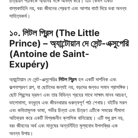
চিত্রায়ন পাঠককে অ্যানির সঙ্গে আবদ্ধ করে। এটি কেবল একটি
বাল্যকাহিনি নয়, বরং জীবনের প্রেরণা এবং আশার বার্তা দিয়ে ভরা অনন্য
সাহিত্যকর্ম।
১০. লিটল প্রিন্স (The Little
Prince) – অ্যান্টোয়ান দে সেন্ট-এক্সুপেরি
(Antoine de Saint-
Exupéry)
অ্যান্টোয়ান দে সেন্ট-এক্সুপেরির
লিটল প্রিন্স
হল একটি দার্শনিক এবং
কল্পনাপ্রবণ গল্প, যা ছোটদের জন্যই নয়, বড়দের জন্যও সমান প্রাসঙ্গিক।
ছোট প্রিন্সের ভ্রমণ এবং তার বিভিন্ন গ্রহের সাথে সাক্ষাৎ মানব আচরণ,
ভালোবাসা, বন্ধুত্ব এবং জীবনধারার গুরুত্বপূর্ণ পাঠ শেখায়। বইটির সরল
এবং কবিতামূলক ভাষা, গভীর চিন্তা এবং চিত্রণ এটিকে সময়ের সীমানা
অতিক্রম করে একটি বিশ্বজনীন ক্লাসিক বানিয়েছে। এটি শুধু গল্প নয়,
বরং জীবনের অর্থ এবং মানুষের অন্তর্নিহিত মূল্যবোধ উপলব্ধির এক
অনন্য উপায়।