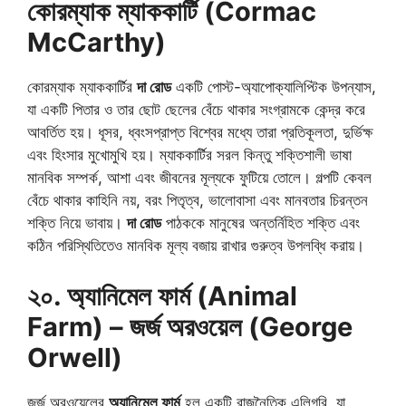
কোরম্যাক ম্যাককার্টি (Cormac
McCarthy)
কোরম্যাক ম্যাককার্টির
দা রোড
একটি পোস্ট-অ্যাপোক্যালিপ্টিক উপন্যাস,
যা একটি পিতার ও তার ছোট ছেলের বেঁচে থাকার সংগ্রামকে কেন্দ্র করে
আবর্তিত হয়। ধূসর, ধ্বংসপ্রাপ্ত বিশ্বের মধ্যে তারা প্রতিকূলতা, দুর্ভিক্ষ
এবং হিংসার মুখোমুখি হয়। ম্যাককার্টির সরল কিন্তু শক্তিশালী ভাষা
মানবিক সম্পর্ক, আশা এবং জীবনের মূল্যকে ফুটিয়ে তোলে। গল্পটি কেবল
বেঁচে থাকার কাহিনি নয়, বরং পিতৃত্ব, ভালোবাসা এবং মানবতার চিরন্তন
শক্তি নিয়ে ভাবায়।
দা রোড
পাঠককে মানুষের অন্তর্নিহিত শক্তি এবং
কঠিন পরিস্থিতিতেও মানবিক মূল্য বজায় রাখার গুরুত্ব উপলব্ধি করায়।
২০. অ্যানিমেল ফার্ম (Animal
Farm) – জর্জ অরওয়েল (George
Orwell)
জর্জ অরওয়েলের
অ্যানিমেল ফার্ম
হল একটি রাজনৈতিক এলিগরি, যা