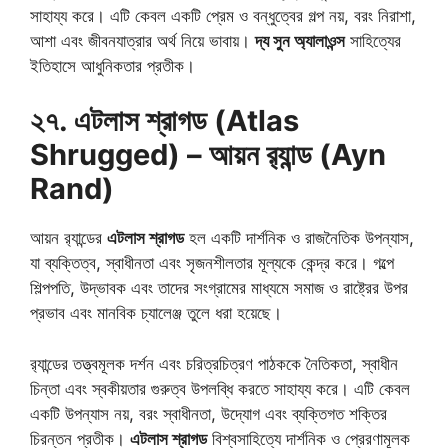
সাহায্য করে। এটি কেবল একটি প্রেম ও বন্ধুত্বের গল্প নয়, বরং নিরাশা,
আশা এবং জীবনযাত্রার অর্থ নিয়ে ভাবায়।
দ্য সুন অ্যালাওন্স
সাহিত্যের
ইতিহাসে আধুনিকতার প্রতীক।
২৭. এটলাস শ্রাগড (Atlas
Shrugged) – আয়ন র‍্যান্ড (Ayn
Rand)
আয়ন র‍্যান্ডের
এটলাস শ্রাগড
হল একটি দার্শনিক ও রাজনৈতিক উপন্যাস,
যা ব্যক্তিত্ব, স্বাধীনতা এবং সৃজনশীলতার মূল্যকে কেন্দ্র করে। গল্পে
শিল্পপতি, উদ্ভাবক এবং তাদের সংগ্রামের মাধ্যমে সমাজ ও রাষ্ট্রের উপর
প্রভাব এবং মানবিক চ্যালেঞ্জ তুলে ধরা হয়েছে।
র‍্যান্ডের তত্ত্বমূলক দর্শন এবং চরিত্রচিত্রণ পাঠককে নৈতিকতা, স্বাধীন
চিন্তা এবং স্বকীয়তার গুরুত্ব উপলব্ধি করতে সাহায্য করে। এটি কেবল
একটি উপন্যাস নয়, বরং স্বাধীনতা, উদ্যোগ এবং ব্যক্তিগত শক্তির
চিরন্তন প্রতীক।
এটলাস শ্রাগড
বিশ্বসাহিত্যে দার্শনিক ও প্রেরণামূলক