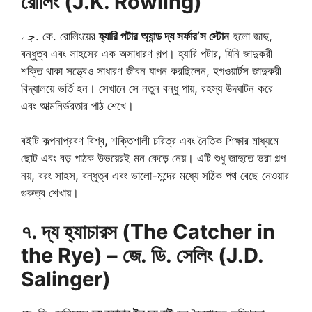
রোলিং (J.K. Rowling)
جے. কে. রোলিংয়ের
হ্যারি পটার অ্যান্ড দ্য সর্ফার’স স্টোন
হলো জাদু,
বন্ধুত্ব এবং সাহসের এক অসাধারণ গল্প। হ্যারি পটার, যিনি জাদুকরী
শক্তি থাকা সত্ত্বেও সাধারণ জীবন যাপন করছিলেন, হগওয়ার্টস জাদুকরী
বিদ্যালয়ে ভর্তি হন। সেখানে সে নতুন বন্ধু পায়, রহস্য উদঘাটন করে
এবং আত্মনির্ভরতার পাঠ শেখে।
বইটি কল্পনাপ্রবণ বিশ্ব, শক্তিশালী চরিত্র এবং নৈতিক শিক্ষার মাধ্যমে
ছোট এবং বড় পাঠক উভয়েরই মন কেড়ে নেয়। এটি শুধু জাদুতে ভরা গল্প
নয়, বরং সাহস, বন্ধুত্ব এবং ভালো-মন্দের মধ্যে সঠিক পথ বেছে নেওয়ার
গুরুত্ব শেখায়।
৭. দ্য হ্যাচারস (The Catcher in
the Rye) – জে. ডি. সেলিং (J.D.
Salinger)