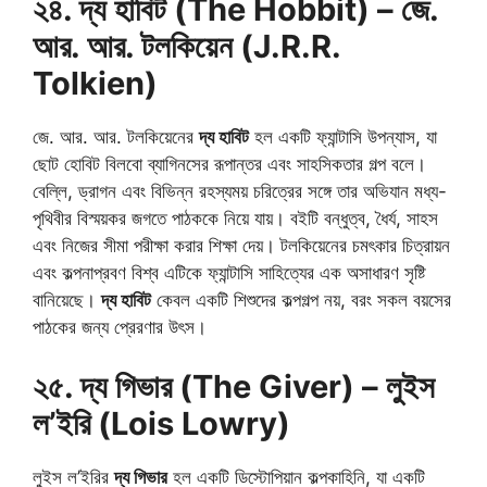
২৪. দ্য হাবিট (The Hobbit) – জে.
আর. আর. টলকিয়েন (J.R.R.
Tolkien)
জে. আর. আর. টলকিয়েনের
দ্য হাবিট
হল একটি ফ্যান্টাসি উপন্যাস, যা
ছোট হোবিট বিলবো ব্যাগিনসের রূপান্তর এবং সাহসিকতার গল্প বলে।
বেল্লি, ড্রাগন এবং বিভিন্ন রহস্যময় চরিত্রের সঙ্গে তার অভিযান মধ্য-
পৃথিবীর বিস্ময়কর জগতে পাঠককে নিয়ে যায়। বইটি বন্ধুত্ব, ধৈর্য, সাহস
এবং নিজের সীমা পরীক্ষা করার শিক্ষা দেয়। টলকিয়েনের চমৎকার চিত্রায়ন
এবং কল্পনাপ্রবণ বিশ্ব এটিকে ফ্যান্টাসি সাহিত্যের এক অসাধারণ সৃষ্টি
বানিয়েছে।
দ্য হাবিট
কেবল একটি শিশুদের কল্পগল্প নয়, বরং সকল বয়সের
পাঠকের জন্য প্রেরণার উৎস।
২৫. দ্য গিভার (The Giver) – লুইস
ল’ইরি (Lois Lowry)
লুইস ল’ইরির
দ্য গিভার
হল একটি ডিস্টোপিয়ান কল্পকাহিনি, যা একটি