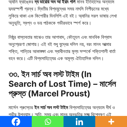
অ্যানি ফ্রাঙ্কের
দ্য ডায়েরি অব আ ইয়াং গার্ল
মানব ইতিহাসের অন্যতম
হৃদয়স্পর্শী গ্রন্থ। দ্বিতীয় বিশ্বযুদ্ধের সময় নাৎসি নিপীড়নের মধ্যে
লুকিয়ে থাকা এক কিশোরীর দিনলিপি এই বই। অ্যানির সরল ভাষায় লেখা
অনুভূতি, স্বপ্ন ও ভয় পাঠককে গভীরভাবে স্পর্শ করে।
নিষ্ঠুর বাস্তবতার মাঝেও তার আশাবাদ, কৌতূহল এবং মানবিক বিশ্বাস
অনুপ্রেরণা জোগায়। এই বই শুধু যুদ্ধের দলিল নয়, বরং মানব আত্মার
শক্তি, শান্তির আকাঙ্ক্ষা এবং স্বাধীনতার মূল্য সম্পর্কে শক্তিশালী বার্তা
বহন করে। এটি বিশ্বসাহিত্যের এক অমূল্য ঐতিহাসিক দলিল।
৩৩. ইন সার্চ অব লস্ট টাইম (In
Search of Lost Time) – মার্সেল
প্রুস্ত (Marcel Proust)
মার্সেল প্রুস্তের
ইন সার্চ অব লস্ট টাইম
বিশ্বসাহিত্যের অন্যতম দীর্ঘ ও
গভীর উপন্যাস। স্মৃতি, সময় এবং মানব অনুভূতির সূক্ষ্ম বিশ্লেষণ এই
গ্রন্থের মূল বিষয়। লেখক ছোট ছোট অভিজ্ঞতার মাধ্যমে মানুষের