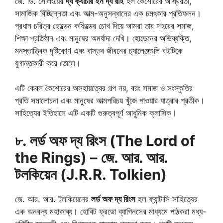
জে. ডি. সেলিংয়ের
দ্য ক্যাচার ইন দ্য রাই
হল কৈশোরের অস্থিরতা,
সামাজিক বিচ্ছিন্নতা এবং আত্ম-অনুসন্ধানের এক চমৎকার প্রতিফলন।
প্রধান চরিত্র হোল্ডেন কফিল্ডের চোখ দিয়ে আমরা তার শহরের সমাজ,
শিক্ষা প্রতিষ্ঠান এবং মানুষের অমর্যাদা দেখি। হোল্ডেনের অভিব্যক্তি,
মনস্তাত্ত্বিক দৃষ্টিকোণ এবং বাস্তব জীবনের চ্যালেঞ্জগুলি বইটিকে
যুগান্তকারী করে তোলে।
এটি কেবল কৈশোরের অসহায়ত্বের গল্প নয়, বরং সমাজ ও সংস্কৃতির
প্রতি সমালোচনা এবং মানুষের আত্মপরিচয় খুঁজে পাওয়ার যাত্রার প্রতীক।
সাহিত্যের ইতিহাসে এটি একটি গুরুত্বপূর্ণ আধুনিক ক্লাসিক।
৮. লর্ড অফ দ্য রিংস (The Lord of
the Rings) – জে. আর. আর.
টলকিয়েন (J.R.R. Tolkien)
জে. আর. আর. টলকিয়েনের
লর্ড অফ দ্য রিংস
হল ফ্যান্টাসি সাহিত্যের
এক অনবদ্য মহাকাব্য। হোবিট ফ্রডো ব্যাগিনসের মাধ্যমে পাঠকরা মধ্য-