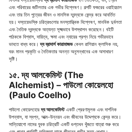
এবং পরিবারের জটিলতার এক গভীর বিশ্লেষণ। গল্পটি ফজরের ওয়াইয়চাল
এবং তার তিন পুত্রের জীবন ও মানসিক দ্বন্দ্বকে কেন্দ্র করে আবর্তিত
হয়। দস্তয়েভস্কি চরিত্রগুলোর মনস্তাত্ত্বিক বিশ্লেষণ, মানবিক দুর্বলতা
এবং নৈতিক দ্বন্দ্বকে অত্যন্ত সূক্ষ্মভাবে উপস্থাপন করেছেন। বইটি
পাঠককে বিশ্বাস, দায়িত্ব, ক্ষমা এবং ন্যায়ের প্রশ্ন নিয়ে গভীরভাবে
ভাবতে বাধ্য করে।
দ্য ব্রাদার্স কারামাজভ
কেবল রাশিয়ান ক্লাসিক নয়,
বরং মানব প্রকৃতি ও নৈতিকতার অনন্ত অনুসন্ধানের এক অসাধারণ
সৃষ্টি।
১৫. দ্য আলকেমিস্ট (The
Alchemist) – পাউলো কোয়েলহো
(Paulo Coelho)
পাউলো কোয়েলহোর
দ্য আলকেমিস্ট
একটি প্রেরণামূলক এবং দার্শনিক
উপন্যাস, যা স্বপ্ন, আত্ম-উন্নয়ন এবং জীবনের উদ্দেশ্যকে কেন্দ্র করে।
সান্তিয়াগো নামের যুবক চরিত্রটি একটি গুপ্তধন খুঁজতে যাত্রা শুরু করে
এবং পথের প্রতিটি অভিজ্ঞতা তাকে জীবনের গভীর সত্য শেখায়।