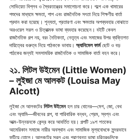
সোভিয়েত বিপ্লব ও স্বৈরতন্ত্রের সমালোচনা করে। গল্পে এক খামারের
পশুদের মাধ্যমে ক্ষমতা, পাপ এবং রাজনৈতিক সৎতা নিয়ে শিক্ষণীয় বার্তা
প্রদান করা হয়েছে। শূন্যতা, প্রতারণা এবং ক্ষমতার অপব্যবহার বোঝাতে
অরওয়েল সরল ও চিত্রাত্মক ভাষা ব্যবহার করেছেন। বইটি কেবল
রাজনৈতিক গল্প নয়, বরং নৈতিকতা, নেতৃত্ব এবং সমাজের উপর ব্যক্তিগত
দায়িত্বের গুরুত্ব নিয়ে পাঠককে ভাবায়।
অ্যানিমেল ফার্ম
ছোট ও বড়
পাঠকের জন্যই সমসাময়িক রাজনৈতিক ও সামাজিক বার্তা বহন করে।
২১. লিটল উইমেন (Little Women)
– লুইজা মে আলকট (Louisa May
Alcott)
লুইজা মে আলকটের
লিটল উইমেন
হল চার বোনের—মেগ, জো, বেথ
এবং অ্যামি—জীবনের গল্প, যা পারিবারিক বন্ধন, প্রেম, স্বপ্ন এবং
আত্ম-উন্নয়নকে কেন্দ্র করে আবর্তিত হয়। গল্পটি ১৯শ শতকের
আমেরিকান সমাজে নারীর অবস্থান এবং সামাজিক মূল্যবোধকে সুন্দরভাবে
ফুটিয়ে তোলে। আলকটের সরল এবং প্রাণবন্ত ভাষা চরিত্রগুলিকে