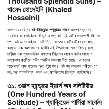
Thousand Splendid Suns) –
খালেদ হোসেইনি (Khaled
Hosseini)
খালেদ হোসেইনির
আ থাউজ্যান্ড স্প্লেন্ডিড সানস
আফগানিস্তানের
সামাজিক ও রাজনৈতিক পটভূমিতে গড়ে ওঠা দুই নারীর হৃদয়স্পর্শী জীবনের
গল্প। মরিয়ম ও লাইলা—দুই ভিন্ন প্রজন্মের নারীর জীবন সংগ্রাম,
বন্ধুত্ব এবং আত্মত্যাগের কাহিনি এই উপন্যাসের মূল শক্তি। যুদ্ধ,
দারিদ্র্য এবং পুরুষতান্ত্রিক সমাজের নিষ্ঠুরতার মাঝেও নারীর সাহস ও
ভালোবাসা বইটিকে গভীর মানবিক উচ্চতায় নিয়ে গেছে। লেখকের
আবেগপূর্ণ ভাষা পাঠকের হৃদয় ছুঁয়ে যায়। এটি শুধু আফগান নারীদের গল্প
নয়, বরং সহনশীলতা, আশা এবং মানবিকতার চিরন্তন প্রতিচ্ছবি।
৩১. ওয়ান হান্ড্রেড ইয়ার্স অব সলিটিউড
(One Hundred Years of
Solitude) – গ্যাব্রিয়েল গার্সিয়া মার্কেস