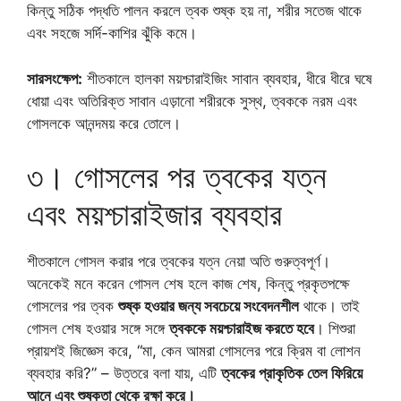
কিন্তু সঠিক পদ্ধতি পালন করলে ত্বক শুষ্ক হয় না, শরীর সতেজ থাকে
এবং সহজে সর্দি-কাশির ঝুঁকি কমে।
সারসংক্ষেপ:
শীতকালে হালকা ময়শ্চারাইজিং সাবান ব্যবহার, ধীরে ধীরে ঘষে
ধোয়া এবং অতিরিক্ত সাবান এড়ানো শরীরকে সুস্থ, ত্বককে নরম এবং
গোসলকে আনন্দময় করে তোলে।
৩। গোসলের পর ত্বকের যত্ন
এবং ময়শ্চারাইজার ব্যবহার
শীতকালে গোসল করার পরে ত্বকের যত্ন নেয়া অতি গুরুত্বপূর্ণ।
অনেকেই মনে করেন গোসল শেষ হলে কাজ শেষ, কিন্তু প্রকৃতপক্ষে
গোসলের পর ত্বক
শুষ্ক হওয়ার জন্য সবচেয়ে সংবেদনশীল
থাকে। তাই
গোসল শেষ হওয়ার সঙ্গে সঙ্গে
ত্বককে ময়শ্চারাইজ করতে হবে
। শিশুরা
প্রায়শই জিজ্ঞেস করে, “মা, কেন আমরা গোসলের পরে ক্রিম বা লোশন
ব্যবহার করি?” – উত্তরে বলা যায়, এটি
ত্বকের প্রাকৃতিক তেল ফিরিয়ে
আনে এবং শুষ্কতা থেকে রক্ষা করে।