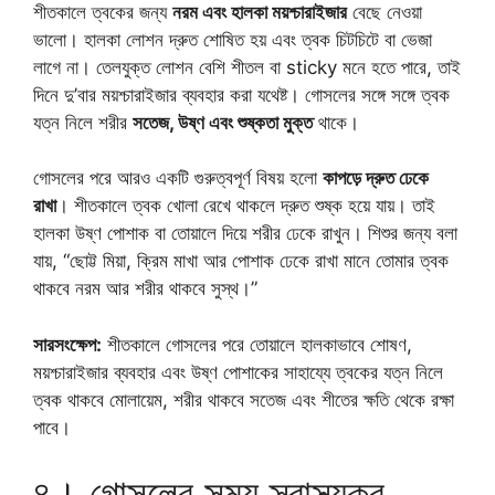
শীতকালে ত্বকের জন্য
নরম এবং হালকা ময়শ্চারাইজার
বেছে নেওয়া
ভালো। হালকা লোশন দ্রুত শোষিত হয় এবং ত্বক চিটচিটে বা ভেজা
লাগে না। তেলযুক্ত লোশন বেশি শীতল বা sticky মনে হতে পারে, তাই
দিনে দু’বার ময়শ্চারাইজার ব্যবহার করা যথেষ্ট। গোসলের সঙ্গে সঙ্গে ত্বক
যত্ন নিলে শরীর
সতেজ, উষ্ণ এবং শুষ্কতা মুক্ত
থাকে।
গোসলের পরে আরও একটি গুরুত্বপূর্ণ বিষয় হলো
কাপড়ে দ্রুত ঢেকে
রাখা
। শীতকালে ত্বক খোলা রেখে থাকলে দ্রুত শুষ্ক হয়ে যায়। তাই
হালকা উষ্ণ পোশাক বা তোয়ালে দিয়ে শরীর ঢেকে রাখুন। শিশুর জন্য বলা
যায়, “ছোট্ট মিয়া, ক্রিম মাখা আর পোশাক ঢেকে রাখা মানে তোমার ত্বক
থাকবে নরম আর শরীর থাকবে সুস্থ।”
সারসংক্ষেপ:
শীতকালে গোসলের পরে তোয়ালে হালকাভাবে শোষণ,
ময়শ্চারাইজার ব্যবহার এবং উষ্ণ পোশাকের সাহায্যে ত্বকের যত্ন নিলে
ত্বক থাকবে মোলায়েম, শরীর থাকবে সতেজ এবং শীতের ক্ষতি থেকে রক্ষা
পাবে।
৪। গোসলের সময় স্বাস্থ্যকর