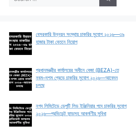
for:
বেসরকারি উন্নয়ন সংস্থায় চাকরির সুযোগ ২০২৬—৩৯
হাজার টাকা বেতনে নিয়োগ
প্রধানমন্ত্রীর কার্যালয়ের অধীনে বেজা (BEZA)-তে
নবম–দশম গ্রেডে চাকরির সুযোগ ২০২৬—আবেদন
চলছে
নগদ লিমিটেডে ডেপুটি লিড ইঞ্জিনিয়ার পদে চাকরির সুযোগ
২০২৬—প্রভিডেন্ট ফান্ডসহ আকর্ষণীয় সুবিধা