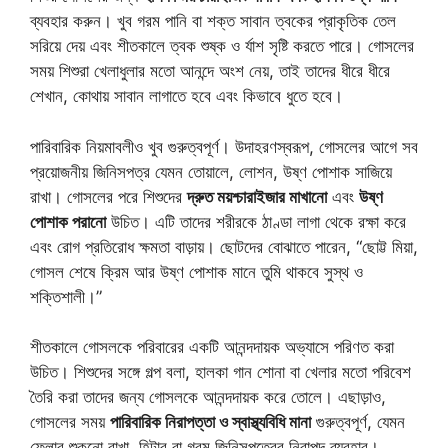
ব্যবহার করুন। খুব গরম পানি বা শক্ত সাবান ত্বকের প্রাকৃতিক তেল
সরিয়ে দেয় এবং শীতকালে ত্বক শুষ্ক ও র্যাশ সৃষ্টি করতে পারে। গোসলের
সময় শিশুরা খেলাধুলার মতো আনন্দে অংশ নেয়, তাই তাদের ধীরে ধীরে
শেখান, কোথায় সাবান লাগাতে হবে এবং কিভাবে ধুতে হবে।
পারিবারিক নিয়মাবলীও খুব গুরুত্বপূর্ণ। উদাহরণস্বরূপ, গোসলের আগে সব
প্রয়োজনীয় জিনিসপত্র যেমন তোয়ালে, লোশন, উষ্ণ পোশাক সাজিয়ে
রাখা। গোসলের পরে শিশুদের
দ্রুত ময়শ্চারাইজার মাখানো
এবং
উষ্ণ
পোশাক পরানো
উচিত। এটি তাদের শরীরকে ঠাণ্ডা লাগা থেকে রক্ষা করে
এবং রোগ প্রতিরোধ ক্ষমতা বাড়ায়। ছোটদের বোঝাতে পারেন, “ছোট্ট মিয়া,
গোসল শেষে ক্রিম আর উষ্ণ পোশাক মানে তুমি থাকবে সুস্থ ও
শক্তিশালী।”
শীতকালে গোসলকে পরিবারের একটি আনন্দদায়ক অভ্যাসে পরিণত করা
উচিত। শিশুদের সঙ্গে গল্প বলা, হালকা গান শোনা বা খেলার মতো পরিবেশ
তৈরি করা তাদের জন্য গোসলকে আনন্দদায়ক করে তোলে। এছাড়াও,
গোসলের সময়
পারিবারিক নিরাপত্তা ও স্বাস্থ্যবিধি মানা
গুরুত্বপূর্ণ, যেমন
ফ্লোর শুকনো রাখা, হিটার বা গরম জিনিসপত্রের নিরাপদ ব্যবহার।