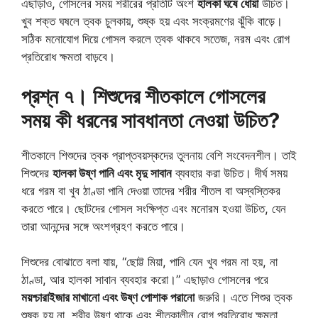
এছাড়াও, গোসলের সময় শরীরের প্রতিটি অংশ
হালকা ঘষে ধোয়া
উচিত।
খুব শক্ত ঘষলে ত্বক চুলকায়, শুষ্ক হয় এবং সংক্রমণের ঝুঁকি বাড়ে।
সঠিক মনোযোগ দিয়ে গোসল করলে ত্বক থাকবে সতেজ, নরম এবং রোগ
প্রতিরোধ ক্ষমতা বাড়বে।
প্রশ্ন ৭। শিশুদের শীতকালে গোসলের
সময় কী ধরনের সাবধানতা নেওয়া উচিত?
শীতকালে শিশুদের ত্বক প্রাপ্তবয়স্কদের তুলনায় বেশি সংবেদনশীল। তাই
শিশুদের
হালকা উষ্ণ পানি এবং মৃদু সাবান
ব্যবহার করা উচিত। দীর্ঘ সময়
ধরে গরম বা খুব ঠাণ্ডা পানি দেওয়া তাদের শরীর শীতল বা অস্বস্তিকর
করতে পারে। ছোটদের গোসল সংক্ষিপ্ত এবং মনোরম হওয়া উচিত, যেন
তারা আনন্দের সঙ্গে অংশগ্রহণ করতে পারে।
শিশুদের বোঝাতে বলা যায়, “ছোট্ট মিয়া, পানি যেন খুব গরম না হয়, না
ঠাণ্ডা, আর হালকা সাবান ব্যবহার করো।” এছাড়াও গোসলের পরে
ময়শ্চারাইজার মাখানো এবং উষ্ণ পোশাক পরানো
জরুরি। এতে শিশুর ত্বক
শুষ্ক হয় না, শরীর উষ্ণ থাকে এবং শীতকালীন রোগ প্রতিরোধ ক্ষমতা