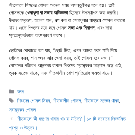
শীতকালে শিশুদের গোসল অনেক সময় অসন্তুষ্টিকর মনে হয়। তাই
গোসলকে
খেলাধুলা বা মজার অভিজ্ঞতা
হিসেবে উপস্থাপন করা জরুরি।
উদাহরণস্বরূপ, হালকা গান, গল্প বলা বা খেলাধুলার মাধ্যমে গোসল করানো
যায়। এতে শিশুদের মনে হবে গোসল
মজা এবং নিরাপদ
, এবং তারা
স্বতঃস্ফূর্তভাবে অংশগ্রহণ করবে।
ছোটদের বোঝাতে বলা যায়, “ছোট্ট মিয়া, এখন আমরা গরম পানি দিয়ে
গোসল করব, গান শুনব আর খেলা করব, তাই গোসল হবে মজা।”
গোসলের পরিবেশ আনন্দময় রাখলে শিশুদের স্বাস্থ্যকর অভ্যাস গড়ে ওঠে,
ত্বক সতেজ থাকে, এবং শীতকালীন রোগ প্রতিরোধ ক্ষমতা বাড়ে।
Categories
ব্লগ
Tags
শিশুদের গোসল নিয়ম
,
শীতকালীন গোসল
,
শীতকালে সতেজ থাকা
,
স্বাস্থ্যকর গোসল
শীতকালে কী ধরণের খাবার খাওয়া উচিত? | ১০ টি সচরাচর জিজ্ঞাসিত
প্রশ্ন ও উত্তর।