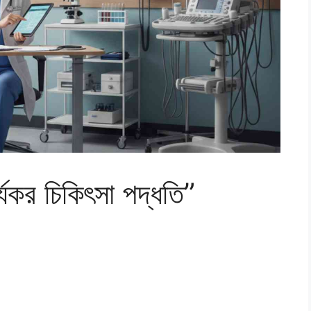
্যকর চিকিৎসা পদ্ধতি”