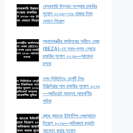
বেসরকারি উন্নয়ন সংস্থায় চাকরির
সুযোগ ২০২৬—৩৯ হাজার টাকা
বেতনে নিয়োগ
প্রধানমন্ত্রীর কার্যালয়ের অধীনে বেজা
(BEZA)-তে নবম–দশম গ্রেডে
চাকরির সুযোগ ২০২৬—আবেদন
চলছে
নগদ লিমিটেডে ডেপুটি লিড
ইঞ্জিনিয়ার পদে চাকরির সুযোগ ২০২৬
—প্রভিডেন্ট ফান্ডসহ আকর্ষণীয়
সুবিধা
ব্র্যাক ব্যাংকে ইন্টার্নশিপ প্রোগ্রামে
নিয়োগ ২০২৬—অভিজ্ঞতা ছাড়াই
আবেদন করার সুযোগ