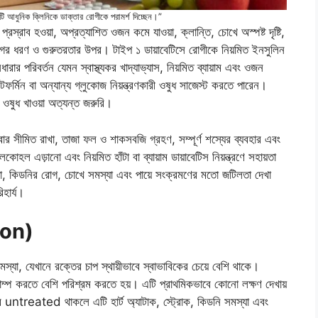
ি আধুনিক ক্লিনিকে ডাক্তার রোগীকে পরামর্শ দিচ্ছেন।”
রস্রাব হওয়া, অপ্রত্যাশিত ওজন কমে যাওয়া, ক্লান্তি, চোখে অস্পষ্ট দৃষ্টি,
োগের ধরণ ও গুরুতরতার উপর। টাইপ ১ ডায়াবেটিসে রোগীকে নিয়মিত ইনসুলিন
র পরিবর্তন যেমন স্বাস্থ্যকর খাদ্যাভ্যাস, নিয়মিত ব্যায়াম এবং ওজন
মেটফর্মিন বা অন্যান্য গ্লুকোজ নিয়ন্ত্রণকারী ওষুধ সাজেস্ট করতে পারেন।
়ী ওষুধ খাওয়া অত্যন্ত জরুরি।
খাবার সীমিত রাখা, তাজা ফল ও শাকসবজি গ্রহণ, সম্পূর্ণ শস্যের ব্যবহার এবং
োহল এড়ানো এবং নিয়মিত হাঁটা বা ব্যায়াম ডায়াবেটিস নিয়ন্ত্রণে সহায়তা
স্যা, কিডনির রোগ, চোখে সমস্যা এবং পায়ে সংক্রমণের মতো জটিলতা দেখা
হার্য।
ion)
সমস্যা, যেখানে রক্তের চাপ স্থায়ীভাবে স্বাভাবিকের চেয়ে বেশি থাকে।
পাম্প করতে বেশি পরিশ্রম করতে হয়। এটি প্রাথমিকভাবে কোনো লক্ষণ দেখায়
রে untreated থাকলে এটি হার্ট অ্যাটাক, স্ট্রোক, কিডনি সমস্যা এবং