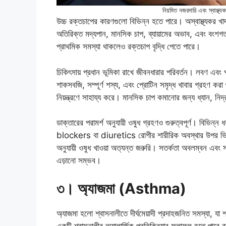
নিয়মিত নজরদারি এবং স্বাস্থ্য
উচ্চ রক্তচাপের কারণগুলো বিভিন্ন হতে পারে। অস্বাস্থ্যকর খা
অতিরিক্ত মদ্যপান, মানসিক চাপ, ব্যায়ামের অভাব, এবং বংশগত 
প্রাথমিক সমস্যা থাকলেও রক্তচাপ বৃদ্ধি পেতে পারে।
চিকিৎসায় প্রধান ভূমিকা রাখে জীবনধারার পরিবর্তন। লবণ এবং 
শাকসবজি, সম্পূর্ণ শস্য, এবং প্রোটিন সমৃদ্ধ খাবার গ্রহণ করা গ
নিয়ন্ত্রণে সাহায্য করে। মানসিক চাপ কমানোর জন্য ধ্যান, নি
ডাক্তারের পরামর্শ অনুযায়ী ওষুধ গ্রহণও গুরুত্বপূর্ণ। বিভি
blockers বা diuretics রোগীর শারীরিক অবস্থার উপর ভিত্ত
অনুযায়ী ওষুধ খাওয়া অত্যন্ত জরুরি। সতর্কতা অবলম্বন এবং স
এড়ানো সম্ভব।
৩
।
অ্যাজমা (Asthma)
অ্যাজমা হলো শ্বাসনালীতে দীর্ঘমেয়াদী প্রদাহজনিত সমস্যা, যা শ
একটি শ্বাসনালীর অ্যালার্জিক প্রতিক্রিয়ার ফলাফল হতে পারে বা ধ