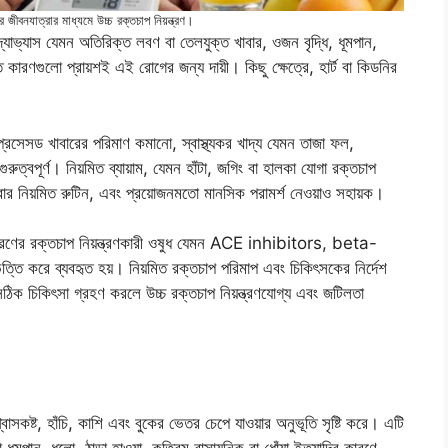
কর জীবনযাত্রার মাধ্যমে উচ্চ রক্তচাপ নিয়ন্ত্রণ।
দ্যাভ্যাস যেমন অতিরিক্ত লবণ বা তেলযুক্ত খাবার, ওজন বৃদ্ধি, ধূমপান,
কারণগুলো প্রায়শই এই রোগের জন্য দায়ী। কিছু ক্ষেত্রে, হার্ট বা কিডনির
প্রসেসড খাবারের পরিমাণ কমানো, স্বাস্থ্যকর খাদ্য যেমন তাজা ফল,
ুরুত্বপূর্ণ। নিয়মিত ব্যায়াম, যেমন হাঁটা, জগিং বা হালকা যোগা রক্তচাপ
দ্রার নিয়মিত রুটিন, এবং প্রয়োজনমতো মানসিক পরামর্শ নেওয়াও সহায়ক।
ন্ন ধরণের রক্তচাপ নিয়ন্ত্রণকারী ওষুধ যেমন ACE inhibitors, beta-
ি করে ব্যবহৃত হয়। নিয়মিত রক্তচাপ পরিমাপ এবং চিকিৎসকের নির্দেশ
ঠিক চিকিৎসা গ্রহণ করলে উচ্চ রক্তচাপ নিয়ন্ত্রণযোগ্য এবং জটিলতা
্বাসকষ্ট, হাঁচি, কাশি এবং বুকের ভেতর চেপে যাওয়ার অনুভূতি সৃষ্টি করে। এটি
ূমপান, ধুলো, ঠান্ডা হাওয়া, কৃত্রিম রাসায়নিক বা ধোঁয়া ইত্যাদির কারণে