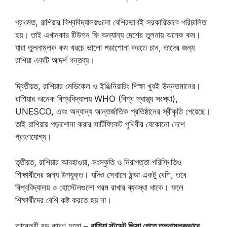
প্রথমত, রাশিয়ার বিশ্ববিদ্যালয়গুলো বেশিরভাগই সরকারিভাবে পরিচালিত
হয়। তাই এখানকার টিউশন ফি অন্যান্য দেশের তুলনায় অনেক কম।
যারা তুলনামূলক কম খরচে ভালো পড়াশোনা করতে চান, তাদের জন্য
রাশিয়া একটি আদর্শ গন্তব্য।
দ্বিতীয়ত, রাশিয়ার মেডিকেল ও ইঞ্জিনিয়ারিং শিক্ষা খুবই উন্নতমানের।
রাশিয়ার অনেক বিশ্ববিদ্যালয় WHO (বিশ্ব স্বাস্থ্য সংস্থা),
UNESCO, এবং অন্যান্য আন্তর্জাতিক প্রতিষ্ঠানের স্বীকৃতি পেয়েছে।
তাই রাশিয়ায় পড়াশোনা করার সার্টিফিকেট পৃথিবীর যেকোনো দেশে
গ্রহণযোগ্য।
তৃতীয়ত, রাশিয়ার আবহাওয়া, সংস্কৃতি ও নিরাপত্তা পরিস্থিতিও
শিক্ষার্থীদের জন্য উপযুক্ত। যদিও সেখানে ঠান্ডা একটু বেশি, তবে
বিশ্ববিদ্যালয় ও হোস্টেলগুলো গরম রাখার ব্যবস্থা থাকে। ফলে
শিক্ষার্থীদের বেশি কষ্ট করতে হয় না।
আরেকটি বড় কারণ হলো –
রাশিয়া স্টুডেন্ট ভিসা পেতে তুলনামূলকভাবে