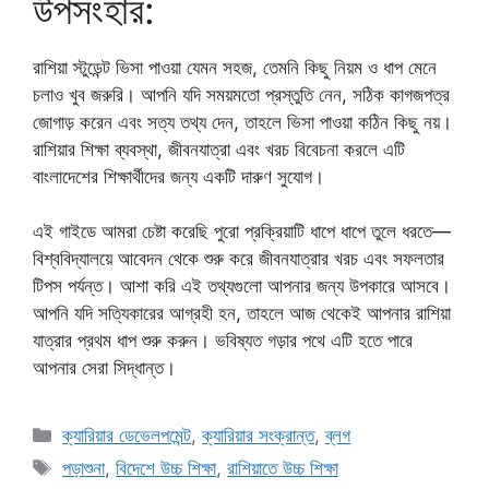
উপসংহার:
রাশিয়া স্টুডেন্ট ভিসা পাওয়া যেমন সহজ, তেমনি কিছু নিয়ম ও ধাপ মেনে
চলাও খুব জরুরি। আপনি যদি সময়মতো প্রস্তুতি নেন, সঠিক কাগজপত্র
জোগাড় করেন এবং সত্য তথ্য দেন, তাহলে ভিসা পাওয়া কঠিন কিছু নয়।
রাশিয়ার শিক্ষা ব্যবস্থা, জীবনযাত্রা এবং খরচ বিবেচনা করলে এটি
বাংলাদেশের শিক্ষার্থীদের জন্য একটি দারুণ সুযোগ।
এই গাইডে আমরা চেষ্টা করেছি পুরো প্রক্রিয়াটি ধাপে ধাপে তুলে ধরতে—
বিশ্ববিদ্যালয়ে আবেদন থেকে শুরু করে জীবনযাত্রার খরচ এবং সফলতার
টিপস পর্যন্ত। আশা করি এই তথ্যগুলো আপনার জন্য উপকারে আসবে।
আপনি যদি সত্যিকারের আগ্রহী হন, তাহলে আজ থেকেই আপনার রাশিয়া
যাত্রার প্রথম ধাপ শুরু করুন। ভবিষ্যত গড়ার পথে এটি হতে পারে
আপনার সেরা সিদ্ধান্ত।
Categories
ক্যারিয়ার ডেভেলপমেন্ট
,
ক্যারিয়ার সংক্রান্ত
,
ব্লগ
Tags
পড়াশুনা
,
বিদেশে উচ্চ শিক্ষা
,
রাশিয়াতে উচ্চ শিক্ষা