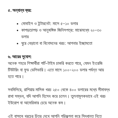
৫. অন্যান্য ব্যয়:
মোবাইল ও ইন্টারনেট: মাসে ৫-১০ ডলার
কাপড়চোপড় ও আনুষঙ্গিক জিনিসপত্র: মাঝেমধ্যে ২০-৩০
ডলার
ঘুরে বেড়ানো বা বিনোদনের খরচ: আপনার ইচ্ছামতো
৬. আয়ের সুযোগ:
অনেক শহরে শিক্ষার্থীরা পার্ট-টাইম চাকরি করতে পারে, যেমন ইংরেজি
টিউটরিং বা ফুড ডেলিভারি। এতে মাসে ১০০-২০০ ডলার পর্যন্ত আয়
হতে পারে।
সবমিলিয়ে, রাশিয়ায় মাসিক খরচ ২৫০ থেকে ৪০০ ডলারের মধ্যে সীমাবদ্ধ
রাখা সম্ভব, যদি আপনি হিসেব করে চলেন। তুলনামূলকভাবে এই খরচ
ইউরোপ বা আমেরিকার চেয়ে অনেক কম।
এই বাস্তব খরচের চিত্র দেখে আপনি পরিকল্পনা করে সিদ্ধান্ত নিতে