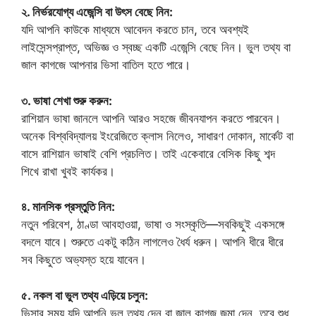
২. নির্ভরযোগ্য এজেন্সি বা উৎস বেছে নিন:
যদি আপনি কাউকে মাধ্যমে আবেদন করতে চান, তবে অবশ্যই
লাইসেন্সপ্রাপ্ত, অভিজ্ঞ ও স্বচ্ছ একটি এজেন্সি বেছে নিন। ভুল তথ্য বা
জাল কাগজে আপনার ভিসা বাতিল হতে পারে।
৩. ভাষা শেখা শুরু করুন:
রাশিয়ান ভাষা জানলে আপনি আরও সহজে জীবনযাপন করতে পারবেন।
অনেক বিশ্ববিদ্যালয় ইংরেজিতে ক্লাস নিলেও, সাধারণ দোকান, মার্কেট বা
বাসে রাশিয়ান ভাষাই বেশি প্রচলিত। তাই একেবারে বেসিক কিছু শব্দ
শিখে রাখা খুবই কার্যকর।
৪. মানসিক প্রস্তুতি নিন:
নতুন পরিবেশ, ঠাণ্ডা আবহাওয়া, ভাষা ও সংস্কৃতি—সবকিছুই একসঙ্গে
বদলে যাবে। শুরুতে একটু কঠিন লাগলেও ধৈর্য ধরুন। আপনি ধীরে ধীরে
সব কিছুতে অভ্যস্ত হয়ে যাবেন।
৫. নকল বা ভুল তথ্য এড়িয়ে চলুন:
ভিসার সময় যদি আপনি ভুল তথ্য দেন বা জাল কাগজ জমা দেন, তবে শুধু