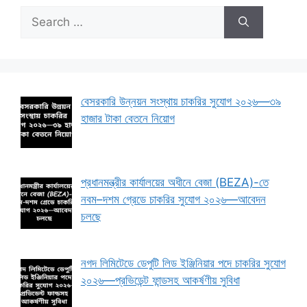
Search
for:
বেসরকারি উন্নয়ন সংস্থায় চাকরির সুযোগ ২০২৬—৩৯
হাজার টাকা বেতনে নিয়োগ
প্রধানমন্ত্রীর কার্যালয়ের অধীনে বেজা (BEZA)-তে
নবম–দশম গ্রেডে চাকরির সুযোগ ২০২৬—আবেদন
চলছে
নগদ লিমিটেডে ডেপুটি লিড ইঞ্জিনিয়ার পদে চাকরির সুযোগ
২০২৬—প্রভিডেন্ট ফান্ডসহ আকর্ষণীয় সুবিধা