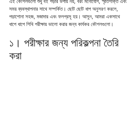
এই কৌশলগুলো শুধু বই পড়ার উপায় নয়, বরং মনোযোগ, স্মৃতিশক্তি এবং
সময় ব্যবস্থাপনার সাথে সম্পর্কিত। ছোট ছোট ধাপ অনুসরণ করলে,
পড়াশোনা সহজ, মজাদার এবং ফলপ্রসূ হয়। আসুন, আমরা একসাথে
ধাপে ধাপে শিখি পরীক্ষায় ভালো করার জন্য কার্যকর কৌশলগুলো।
১। পরীক্ষার জন্য পরিকল্পনা তৈরি
করা