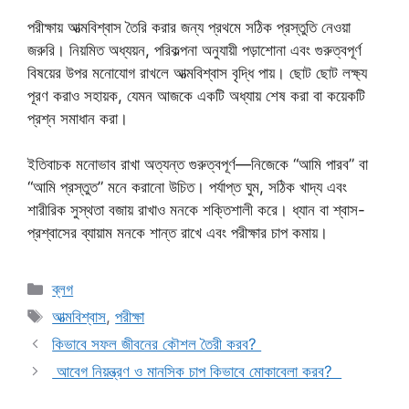
পরীক্ষায় আত্মবিশ্বাস তৈরি করার জন্য প্রথমে সঠিক প্রস্তুতি নেওয়া
জরুরি। নিয়মিত অধ্যয়ন, পরিকল্পনা অনুযায়ী পড়াশোনা এবং গুরুত্বপূর্ণ
বিষয়ের উপর মনোযোগ রাখলে আত্মবিশ্বাস বৃদ্ধি পায়। ছোট ছোট লক্ষ্য
পূরণ করাও সহায়ক, যেমন আজকে একটি অধ্যায় শেষ করা বা কয়েকটি
প্রশ্ন সমাধান করা।
ইতিবাচক মনোভাব রাখা অত্যন্ত গুরুত্বপূর্ণ—নিজেকে “আমি পারব” বা
“আমি প্রস্তুত” মনে করানো উচিত। পর্যাপ্ত ঘুম, সঠিক খাদ্য এবং
শারীরিক সুস্থতা বজায় রাখাও মনকে শক্তিশালী করে। ধ্যান বা শ্বাস-
প্রশ্বাসের ব্যায়াম মনকে শান্ত রাখে এবং পরীক্ষার চাপ কমায়।
Categories
ব্লগ
Tags
আত্মবিশ্বাস
,
পরীক্ষা
কিভাবে সফল জীবনের কৌশল তৈরী করব?
আবেগ নিয়ন্ত্রণ ও মানসিক চাপ কিভাবে মোকাবেলা করব?