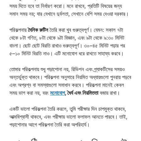
সময় দিতে হবে তা নির্ধারণ করো। মনে রাখবে, প্রতিটি বিষয়ের জন্য
সমান সময় নয়; যার যেখানে দুর্বলতা, সেখানে বেশি সময় দেওয়া দরকার।
পরিকল্পনায়
দৈনিক রুটিন
তৈরি করা খুব গুরুত্বপূর্ণ। যেমন: সকাল ৭টা
থেকে ৮টা গণিত, ৮টা থেকে ৯টা বিজ্ঞান, এবং ৯টা থেকে ৯:৩০ মিনিট
বাংলা। ছোট ছোট বিরতি রাখাও গুরুত্বপূর্ণ। ৩০–৪৫ মিনিট পড়ার পর
৫–১০ মিনিট বিরতি নাও। এটি মনোযোগ ধরে রাখতে সাহায্য করবে।
তোমার পরিকল্পনায় শুধু পড়াশোনা নয়, রিভিশন এবং প্র্যাকটিসের সময়ও
অন্তর্ভুক্ত থাকবে। পরিকল্পনা অনুসারে নিয়মিত অধ্যায়গুলো পুনরায় পড়বে
এবং অপ্রশ্ন বা সমস্যাগুলো সমাধান করবে। পরিকল্পনা মানেই কেবল
সময় ভাগ করা নয়, বরং
মনোযোগ
, ধৈর্য এবং নিয়মিততা
বজায় রাখা।
একটি ভালো পরিকল্পনা তৈরি করলে, তুমি পরীক্ষার দিন চাপমুক্ত থাকবে,
আত্মবিশ্বাসী থাকবে, এবং পরীক্ষায় ভালো ফলাফল আনতে পারবে। তাই,
পড়াশোনার আগে পরিকল্পনা তৈরি করা অপরিহার্য।