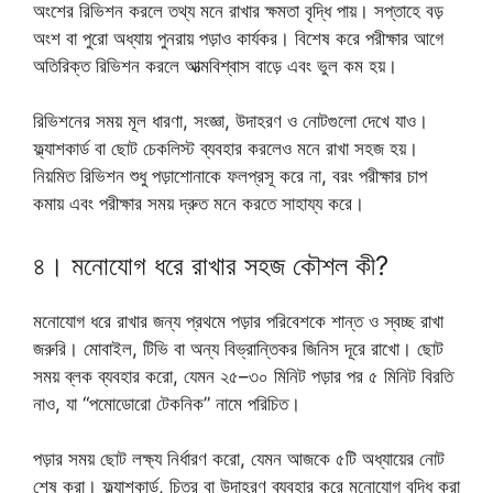
অংশের রিভিশন করলে তথ্য মনে রাখার ক্ষমতা বৃদ্ধি পায়। সপ্তাহে বড়
অংশ বা পুরো অধ্যায় পুনরায় পড়াও কার্যকর। বিশেষ করে পরীক্ষার আগে
অতিরিক্ত রিভিশন করলে আত্মবিশ্বাস বাড়ে এবং ভুল কম হয়।
রিভিশনের সময় মূল ধারণা, সংজ্ঞা, উদাহরণ ও নোটগুলো দেখে যাও।
ফ্ল্যাশকার্ড বা ছোট চেকলিস্ট ব্যবহার করলেও মনে রাখা সহজ হয়।
নিয়মিত রিভিশন শুধু পড়াশোনাকে ফলপ্রসূ করে না, বরং পরীক্ষার চাপ
কমায় এবং পরীক্ষার সময় দ্রুত মনে করতে সাহায্য করে।
৪। মনোযোগ ধরে রাখার সহজ কৌশল কী?
মনোযোগ ধরে রাখার জন্য প্রথমে পড়ার পরিবেশকে শান্ত ও স্বচ্ছ রাখা
জরুরি। মোবাইল, টিভি বা অন্য বিভ্রান্তিকর জিনিস দূরে রাখো। ছোট
সময় ব্লক ব্যবহার করো, যেমন ২৫–৩০ মিনিট পড়ার পর ৫ মিনিট বিরতি
নাও, যা “পমোডোরো টেকনিক” নামে পরিচিত।
পড়ার সময় ছোট লক্ষ্য নির্ধারণ করো, যেমন আজকে ৫টি অধ্যায়ের নোট
শেষ করা। ফ্ল্যাশকার্ড, চিত্র বা উদাহরণ ব্যবহার করে মনোযোগ বৃদ্ধি করা