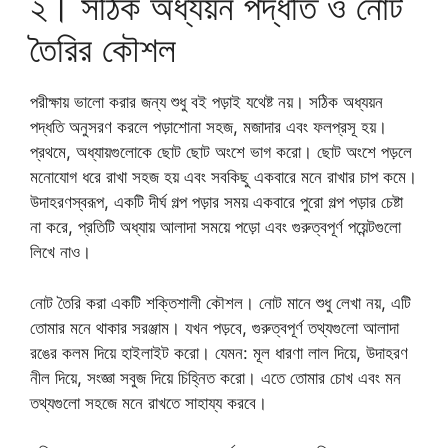
২। সঠিক অধ্যয়ন পদ্ধতি ও নোট
তৈরির কৌশল
পরীক্ষায় ভালো করার জন্য শুধু বই পড়াই যথেষ্ট নয়। সঠিক অধ্যয়ন
পদ্ধতি অনুসরণ করলে পড়াশোনা সহজ, মজাদার এবং ফলপ্রসূ হয়।
প্রথমে, অধ্যায়গুলোকে ছোট ছোট অংশে ভাগ করো। ছোট অংশে পড়লে
মনোযোগ ধরে রাখা সহজ হয় এবং সবকিছু একবারে মনে রাখার চাপ কমে।
উদাহরণস্বরূপ, একটি দীর্ঘ গল্প পড়ার সময় একবারে পুরো গল্প পড়ার চেষ্টা
না করে, প্রতিটি অধ্যায় আলাদা সময়ে পড়ো এবং গুরুত্বপূর্ণ পয়েন্টগুলো
লিখে নাও।
নোট তৈরি করা একটি শক্তিশালী কৌশল। নোট মানে শুধু লেখা নয়, এটি
তোমার মনে থাকার সরঞ্জাম। যখন পড়বে, গুরুত্বপূর্ণ তথ্যগুলো আলাদা
রঙের কলম দিয়ে হাইলাইট করো। যেমন: মূল ধারণা লাল দিয়ে, উদাহরণ
নীল দিয়ে, সংজ্ঞা সবুজ দিয়ে চিহ্নিত করো। এতে তোমার চোখ এবং মন
তথ্যগুলো সহজে মনে রাখতে সাহায্য করবে।