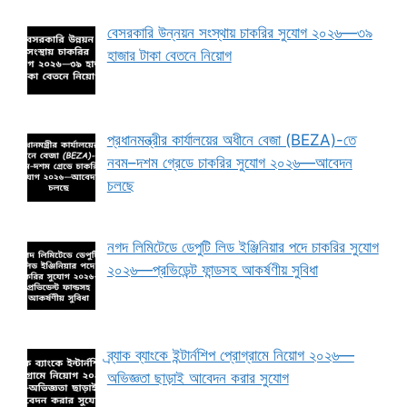
বেসরকারি উন্নয়ন সংস্থায় চাকরির সুযোগ ২০২৬—৩৯
হাজার টাকা বেতনে নিয়োগ
প্রধানমন্ত্রীর কার্যালয়ের অধীনে বেজা (BEZA)-তে
নবম–দশম গ্রেডে চাকরির সুযোগ ২০২৬—আবেদন
চলছে
নগদ লিমিটেডে ডেপুটি লিড ইঞ্জিনিয়ার পদে চাকরির সুযোগ
২০২৬—প্রভিডেন্ট ফান্ডসহ আকর্ষণীয় সুবিধা
ব্র্যাক ব্যাংকে ইন্টার্নশিপ প্রোগ্রামে নিয়োগ ২০২৬—
অভিজ্ঞতা ছাড়াই আবেদন করার সুযোগ