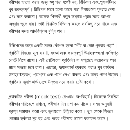
পরীক্ষায় ভালো করার জন্য শুধু পড়া যথেষ্ট নয়, রিভিশন এবং প্র্যাকটিসও
খুব গুরুত্বপূর্ণ। রিভিশন মানে হলো আগে পড়া বিষয়গুলো পুনরায় দেখা
এবং মনে করানো। অনেক শিক্ষার্থী নতুন অধ্যায় পড়ার সময় আগের
অধ্যায় ভুলে যায়। তাই নিয়মিত রিভিশন করলে সবকিছু মনে থাকে এবং
পরীক্ষার সময় আত্মবিশ্বাস বৃদ্ধি পায়।
রিভিশনের জন্য একটি সহজ কৌশল হলো “শীট বা নোট পুনরায় পড়া”।
প্রতিটি বিষয়ের মূল ধারণা, সংজ্ঞা এবং গুরুত্বপূর্ণ উদাহরণগুলো সংক্ষিপ্ত
নোটে লিখে রাখো। এই নোটগুলো প্রতিদিন বা সপ্তাহে কয়েকবার পড়া
মানে সহজে মনে রাখা। এছাড়া, ফ্ল্যাশকার্ড ব্যবহার করাও খুব কার্যকর।
উদাহরণস্বরূপ, প্রশ্নের এক পাশে লেখা থাকবে এবং অন্য পাশে উত্তর।
প্রতিবার ফ্ল্যাশকার্ড দেখে উত্তর মনে করার চেষ্টা করো।
প্র্যাকটিস পরীক্ষা (mock test) নেওয়াও অপরিহার্য। নিজেকে নিয়মিত
পরীক্ষার পরিবেশে রাখলে, পরীক্ষার দিন চাপ কম থাকে। সময় অনুযায়ী
প্রশ্ন সমাধান করো এবং ভুলগুলো চিহ্নিত করো। ভুল থেকে শিখলে
তোমার দুর্বলতা দূর হয় এবং পরের পরীক্ষায় ভালো ফলাফল আসে।