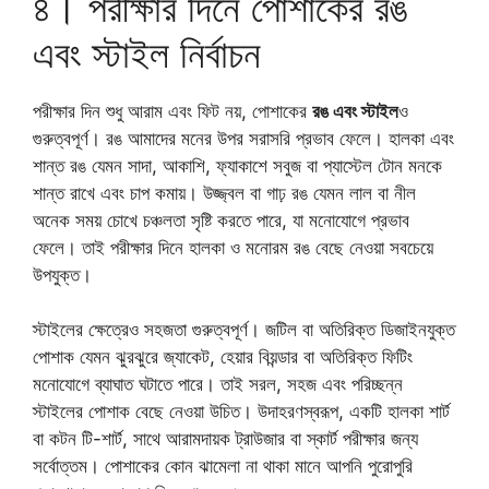
৪। পরীক্ষার দিনে পোশাকের রঙ
এবং স্টাইল নির্বাচন
পরীক্ষার দিন শুধু আরাম এবং ফিট নয়, পোশাকের
রঙ এবং স্টাইল
ও
গুরুত্বপূর্ণ। রঙ আমাদের মনের উপর সরাসরি প্রভাব ফেলে। হালকা এবং
শান্ত রঙ যেমন সাদা, আকাশি, ফ্যাকাশে সবুজ বা প্যাস্টেল টোন মনকে
শান্ত রাখে এবং চাপ কমায়। উজ্জ্বল বা গাঢ় রঙ যেমন লাল বা নীল
অনেক সময় চোখে চঞ্চলতা সৃষ্টি করতে পারে, যা মনোযোগে প্রভাব
ফেলে। তাই পরীক্ষার দিনে হালকা ও মনোরম রঙ বেছে নেওয়া সবচেয়ে
উপযুক্ত।
স্টাইলের ক্ষেত্রেও সহজতা গুরুত্বপূর্ণ। জটিল বা অতিরিক্ত ডিজাইনযুক্ত
পোশাক যেমন ঝুরঝুরে জ্যাকেট, হেয়ার বিয়ন্ডার বা অতিরিক্ত ফিটিং
মনোযোগে ব্যাঘাত ঘটাতে পারে। তাই সরল, সহজ এবং পরিচ্ছন্ন
স্টাইলের পোশাক বেছে নেওয়া উচিত। উদাহরণস্বরূপ, একটি হালকা শার্ট
বা কটন টি-শার্ট, সাথে আরামদায়ক ট্রাউজার বা স্কার্ট পরীক্ষার জন্য
সর্বোত্তম। পোশাকের কোন ঝামেলা না থাকা মানে আপনি পুরোপুরি