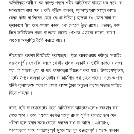
অতিরিক্ত ভারী বা ঘন কাপড় পরলে শরীর অতিরিক্ত ঘামতে শুরু করে, যা
মনোযোগে বাধা দেয়। তাই গ্রীষ্মে হালকা, শ্বাসপ্রশ্বাসযোগ্য কাপড়
যেমন কটন বা লিনেন বেছে নেওয়া উচিত। হালকা রঙ যেমন সাদা বা
ফ্যাকাশে নীল তাপ শোষণ কমায় এবং দেহকে ঠান্ডা রাখে। এছাড়া, গরম
দিনে অতিরিক্ত গয়না বা লম্বা হাতের পোশাক এড়ানো ভালো, কারণ
এগুলো অস্বস্তি তৈরি করতে পারে।
শীতকালে অবশ্য বিপরীতটা প্রযোজ্য। ঠান্ডা আবহাওয়ায় পর্যাপ্ত লেয়ারিং
গুরুত্বপূর্ণ। লেয়ারিং বলতে বোঝায় হালকা একটি বা দুইটি কাপড়ের স্তর
পরা, যা সহজে খুলে বা পরে তাপমাত্রা নিয়ন্ত্রণ করা যায়। উদাহরণস্বরূপ,
শার্টের উপরে হালকা সোয়েটার বা কার্ডিগান পরা যেতে পারে। এতে আপনি
ঘনিষ্ঠ ক্লাসরুমে গরম বা খোলা অংশে ঠান্ডা অনুভব করলে সহজে মানিয়ে
নিতে পারবেন।
ছাতা, হুডি বা জ্যাকেটের মতো অতিরিক্ত আইটেমগুলোও ব্যবহার করা
যেতে পারে। তবে এগুলো কক্ষের মধ্যে রাখার সুবিধা থাকতে হবে যেন
পরীক্ষা হলে বসার সময় কোনো ধরনের বাধা না আসে। এছাড়াও,
আবহাওয়ার সাথে সামঞ্জস্যপূর্ণ জুতো পরা খুব গুরুত্বপূর্ণ। গরমে হালকা