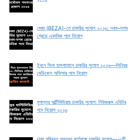
বেজা (BEZA)-তে চাকরির সুযোগ ২০২৬: নবম–দশম
গ্রেডে একাধিক পদে নিয়োগ
ইবনে সিনা হাসপাতালে চাকরির সুযোগ ২০২৬—সিনিয়র
মেডিকেল অফিসার পদে নিয়োগ
যুগান্তর মাল্টিমিডিয়ায় চাকরির সুযোগ: নিউজরুম এডিটর
পদে নিয়োগ ২০২৬
ঢাকা পরিবহন সমন্বয় কর্তৃপক্ষে চাকরির সুযোগ—২৩টি