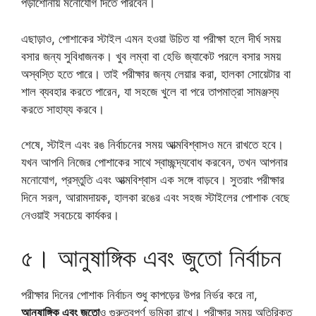
পড়াশোনায় মনোযোগ দিতে পারবেন।
এছাড়াও, পোশাকের স্টাইল এমন হওয়া উচিত যা পরীক্ষা হলে দীর্ঘ সময়
বসার জন্য সুবিধাজনক। খুব লম্বা বা হেভি জ্যাকেট পরলে বসার সময়
অস্বস্তি হতে পারে। তাই পরীক্ষার জন্য লেয়ার করা, হালকা সোয়েটার বা
শাল ব্যবহার করতে পারেন, যা সহজে খুলে বা পরে তাপমাত্রা সামঞ্জস্য
করতে সাহায্য করবে।
শেষে, স্টাইল এবং রঙ নির্বাচনের সময় আত্মবিশ্বাসও মনে রাখতে হবে।
যখন আপনি নিজের পোশাকের সাথে স্বাচ্ছন্দ্যবোধ করবেন, তখন আপনার
মনোযোগ, প্রস্তুতি এবং আত্মবিশ্বাস এক সঙ্গে বাড়বে। সুতরাং পরীক্ষার
দিনে সরল, আরামদায়ক, হালকা রঙের এবং সহজ স্টাইলের পোশাক বেছে
নেওয়াই সবচেয়ে কার্যকর।
৫। আনুষাঙ্গিক এবং জুতো নির্বাচন
পরীক্ষার দিনের পোশাক নির্বাচন শুধু কাপড়ের উপর নির্ভর করে না,
আনুষাঙ্গিক এবং জুতো
ও গুরুত্বপূর্ণ ভূমিকা রাখে। পরীক্ষার সময় অতিরিক্ত