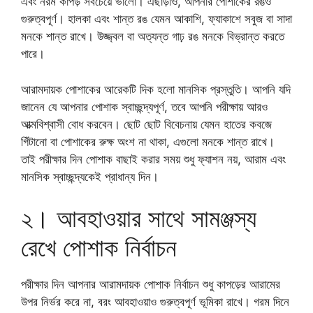
এবং নরম কাপড় সবচেয়ে ভালো। এছাড়াও, আপনার পোশাকের রঙও
গুরুত্বপূর্ণ। হালকা এবং শান্ত রঙ যেমন আকাশি, ফ্যাকাশে সবুজ বা সাদা
মনকে শান্ত রাখে। উজ্জ্বল বা অত্যন্ত গাঢ় রঙ মনকে বিভ্রান্ত করতে
পারে।
আরামদায়ক পোশাকের আরেকটি দিক হলো মানসিক প্রস্তুতি। আপনি যদি
জানেন যে আপনার পোশাক স্বাচ্ছন্দ্যপূর্ণ, তবে আপনি পরীক্ষায় আরও
আত্মবিশ্বাসী বোধ করবেন। ছোট ছোট বিবেচনায় যেমন হাতের কবজে
গিঁটানো বা পোশাকের রুক্ষ অংশ না থাকা, এগুলো মনকে শান্ত রাখে।
তাই পরীক্ষার দিন পোশাক বাছাই করার সময় শুধু ফ্যাশন নয়, আরাম এবং
মানসিক স্বাচ্ছন্দ্যকেই প্রাধান্য দিন।
২। আবহাওয়ার সাথে সামঞ্জস্য
রেখে পোশাক নির্বাচন
পরীক্ষার দিন আপনার আরামদায়ক পোশাক নির্বাচন শুধু কাপড়ের আরামের
উপর নির্ভর করে না, বরং আবহাওয়াও গুরুত্বপূর্ণ ভূমিকা রাখে। গরম দিনে