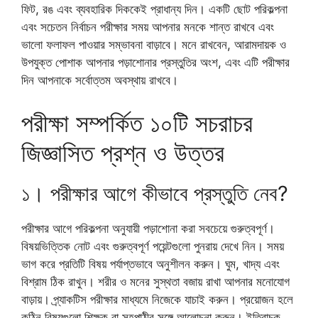
ফিট, রঙ এবং ব্যবহারিক দিককেই প্রাধান্য দিন। একটি ছোট পরিকল্পনা
এবং সচেতন নির্বাচন পরীক্ষার সময় আপনার মনকে শান্ত রাখবে এবং
ভালো ফলাফল পাওয়ার সম্ভাবনা বাড়াবে। মনে রাখবেন, আরামদায়ক ও
উপযুক্ত পোশাক আপনার পড়াশোনার প্রস্তুতির অংশ, এবং এটি পরীক্ষার
দিন আপনাকে সর্বোত্তম অবস্থায় রাখবে।
পরীক্ষা সম্পর্কিত ১০টি সচরাচর
জিজ্ঞাসিত প্রশ্ন ও উত্তর
১। পরীক্ষার আগে কীভাবে প্রস্তুতি নেব?
পরীক্ষার আগে পরিকল্পনা অনুযায়ী পড়াশোনা করা সবচেয়ে গুরুত্বপূর্ণ।
বিষয়ভিত্তিক নোট এবং গুরুত্বপূর্ণ পয়েন্টগুলো পুনরায় দেখে নিন। সময়
ভাগ করে প্রতিটি বিষয় পর্যাপ্তভাবে অনুশীলন করুন। ঘুম, খাদ্য এবং
বিশ্রাম ঠিক রাখুন। শরীর ও মনের সুস্থতা বজায় রাখা আপনার মনোযোগ
বাড়ায়। প্র্যাকটিস পরীক্ষার মাধ্যমে নিজেকে যাচাই করুন। প্রয়োজন হলে
কঠিন বিষয়গুলো শিক্ষক বা সহপাঠীর সঙ্গে আলোচনা করুন। ইতিবাচক