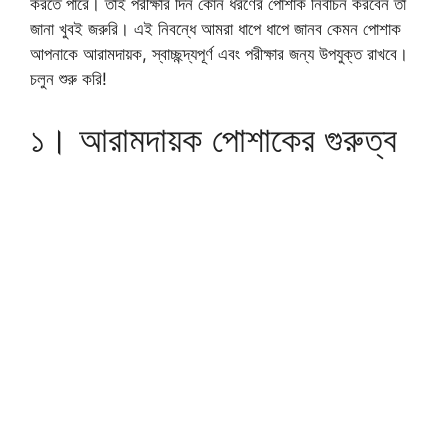
করতে পারে। তাই পরীক্ষার দিন কোন ধরণের পোশাক নির্বাচন করবেন তা
জানা খুবই জরুরি। এই নিবন্ধে আমরা ধাপে ধাপে জানব কেমন পোশাক
আপনাকে আরামদায়ক, স্বাচ্ছন্দ্যপূর্ণ এবং পরীক্ষার জন্য উপযুক্ত রাখবে।
চলুন শুরু করি!
১। আরামদায়ক পোশাকের গুরুত্ব