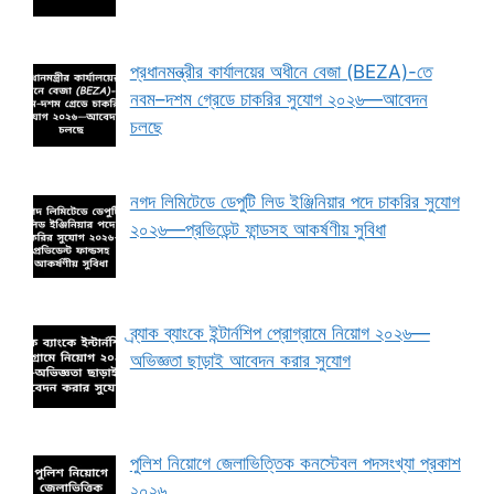
প্রধানমন্ত্রীর কার্যালয়ের অধীনে বেজা (BEZA)-তে
নবম–দশম গ্রেডে চাকরির সুযোগ ২০২৬—আবেদন
চলছে
নগদ লিমিটেডে ডেপুটি লিড ইঞ্জিনিয়ার পদে চাকরির সুযোগ
২০২৬—প্রভিডেন্ট ফান্ডসহ আকর্ষণীয় সুবিধা
ব্র্যাক ব্যাংকে ইন্টার্নশিপ প্রোগ্রামে নিয়োগ ২০২৬—
অভিজ্ঞতা ছাড়াই আবেদন করার সুযোগ
পুলিশ নিয়োগে জেলাভিত্তিক কনস্টেবল পদসংখ্যা প্রকাশ
২০২৬