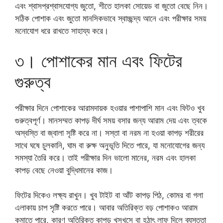
এবং শ্বাসপ্রশ্বাসযোগ্য জুতো, শীতে হালকা সোয়েড বা জুতো বেছে নিন।
সঠিক পোশাক এবং জুতো মানসিকভাবে স্বাচ্ছন্দ্য আনে এবং পরীক্ষার সময়
মনোযোগ ধরে রাখতে সাহায্য করে।
৩। পোশাকের মান এবং ফিটের
গুরুত্ব
পরীক্ষার দিনে পোশাকের আরামদায়ক হওয়ার পাশাপাশি মান এবং ফিটও খুব
গুরুত্বপূর্ণ। মানসম্মত কাপড় দীর্ঘ সময় বসার জন্য আরাম দেয় এবং ত্বকে
অস্বস্তি বা জ্বালা সৃষ্টি করে না। সস্তা বা নরম না হওয়া কাপড় শরীরের
সাথে ঘষে চুলকানি, ঘাম বা রুক্ষ অনুভূতি দিতে পারে, যা মনোযোগের জন্য
সমস্যা তৈরি করে। তাই পরীক্ষার দিন ভালো মানের, নরম এবং হালকা
কাপড় বেছে নেওয়া বুদ্ধিমানের কাজ।
ফিটের দিকেও লক্ষ্য রাখুন। খুব টাইট বা আঁট কাপড় পিঠ, কোমর বা গলা
এলাকায় চাপ সৃষ্টি করতে পারে। আবার অতিরিক্ত বড় পোশাকও আরাম
কমাতে পারে, কারণ অতিরিক্ত কাপড় খসখসে বা হঠাৎ লাফ দিলে ব্যস্ততা