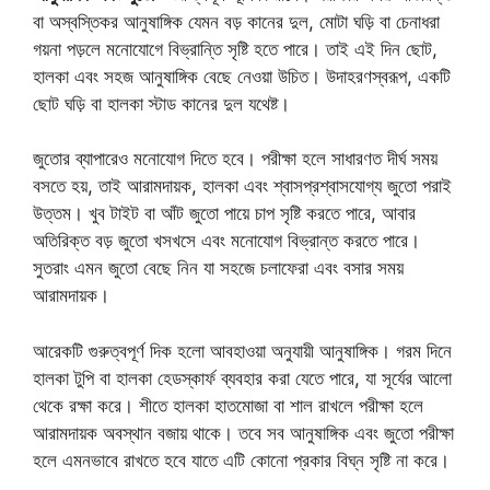
বা অস্বস্তিকর আনুষাঙ্গিক যেমন বড় কানের দুল, মোটা ঘড়ি বা চেনাধরা
গয়না পড়লে মনোযোগে বিভ্রান্তি সৃষ্টি হতে পারে। তাই এই দিন ছোট,
হালকা এবং সহজ আনুষাঙ্গিক বেছে নেওয়া উচিত। উদাহরণস্বরূপ, একটি
ছোট ঘড়ি বা হালকা স্টাড কানের দুল যথেষ্ট।
জুতোর ব্যাপারেও মনোযোগ দিতে হবে। পরীক্ষা হলে সাধারণত দীর্ঘ সময়
বসতে হয়, তাই আরামদায়ক, হালকা এবং শ্বাসপ্রশ্বাসযোগ্য জুতো পরাই
উত্তম। খুব টাইট বা আঁট জুতো পায়ে চাপ সৃষ্টি করতে পারে, আবার
অতিরিক্ত বড় জুতো খসখসে এবং মনোযোগ বিভ্রান্ত করতে পারে।
সুতরাং এমন জুতো বেছে নিন যা সহজে চলাফেরা এবং বসার সময়
আরামদায়ক।
আরেকটি গুরুত্বপূর্ণ দিক হলো আবহাওয়া অনুযায়ী আনুষাঙ্গিক। গরম দিনে
হালকা টুপি বা হালকা হেডস্কার্ফ ব্যবহার করা যেতে পারে, যা সূর্যের আলো
থেকে রক্ষা করে। শীতে হালকা হাতমোজা বা শাল রাখলে পরীক্ষা হলে
আরামদায়ক অবস্থান বজায় থাকে। তবে সব আনুষাঙ্গিক এবং জুতো পরীক্ষা
হলে এমনভাবে রাখতে হবে যাতে এটি কোনো প্রকার বিঘ্ন সৃষ্টি না করে।