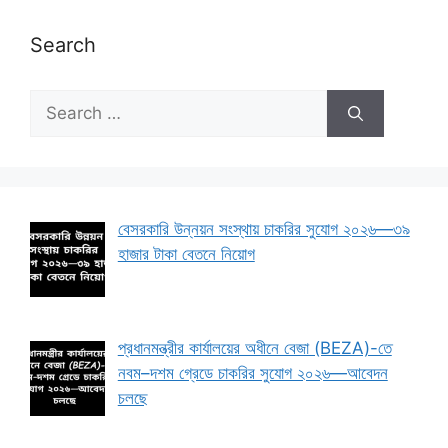
Search
Search
for:
বেসরকারি উন্নয়ন সংস্থায় চাকরির সুযোগ ২০২৬—৩৯
হাজার টাকা বেতনে নিয়োগ
প্রধানমন্ত্রীর কার্যালয়ের অধীনে বেজা (BEZA)-তে
নবম–দশম গ্রেডে চাকরির সুযোগ ২০২৬—আবেদন
চলছে