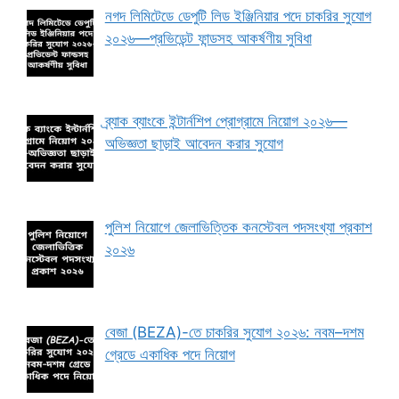
নগদ লিমিটেডে ডেপুটি লিড ইঞ্জিনিয়ার পদে চাকরির সুযোগ
২০২৬—প্রভিডেন্ট ফান্ডসহ আকর্ষণীয় সুবিধা
ব্র্যাক ব্যাংকে ইন্টার্নশিপ প্রোগ্রামে নিয়োগ ২০২৬—
অভিজ্ঞতা ছাড়াই আবেদন করার সুযোগ
পুলিশ নিয়োগে জেলাভিত্তিক কনস্টেবল পদসংখ্যা প্রকাশ
২০২৬
বেজা (BEZA)-তে চাকরির সুযোগ ২০২৬: নবম–দশম
গ্রেডে একাধিক পদে নিয়োগ