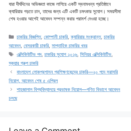
যারা দীর্ঘদিনের অভিজ্ঞতা কাজে লাগিয়ে একটি স্বনামধন্য প্রতিষ্ঠানে
ক্যারিয়ার গড়তে চান, তাদের জন্য এটি একটি চমৎকার সুযোগ। সময়সীমা
শেষ হওয়ার আগেই আবেদন সম্পন্ন করার পরামর্শ দেওয়া হচ্ছে।
Categories
চাকরির বিজ্ঞপ্তি
,
কোম্পানী চাকরি
,
ক্যারিয়ার সংক্রান্ত
,
চাকরির
আবেদন
,
বেসরকারী চাকরি
,
সাপ্তাহিক চাকরির খবর
Tags
এক্সিকিউটিভ পদ
,
চাকরির সুযোগ ২০২৬
,
সিনিয়র এক্সিকিউটিভ
,
স্কয়ার গ্রুপ চাকরি
বাংলাদেশ লোকপ্রশাসন প্রশিক্ষণকেন্দ্রে চাকরি—২০ পদে সরাসরি
নিয়োগ, আবেদন শেষ ৫ এপ্রিল
শাহজালাল বিশ্ববিদ্যালয়ে প্রভাষক নিয়োগ—গণিত বিভাগে আবেদন
চলছে
Leave a Comment