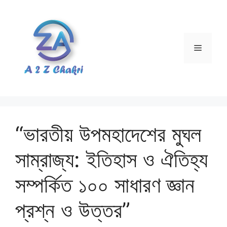
Skip
to
content
Menu
“ভারতীয় উপমহাদেশের মুঘল
সাম্রাজ্য: ইতিহাস ও ঐতিহ্য
সম্পর্কিত ১০০ সাধারণ জ্ঞান
প্রশ্ন ও উত্তর”