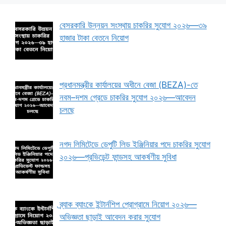
বেসরকারি উন্নয়ন সংস্থায় চাকরির সুযোগ ২০২৬—৩৯
হাজার টাকা বেতনে নিয়োগ
প্রধানমন্ত্রীর কার্যালয়ের অধীনে বেজা (BEZA)-তে
নবম–দশম গ্রেডে চাকরির সুযোগ ২০২৬—আবেদন
চলছে
নগদ লিমিটেডে ডেপুটি লিড ইঞ্জিনিয়ার পদে চাকরির সুযোগ
২০২৬—প্রভিডেন্ট ফান্ডসহ আকর্ষণীয় সুবিধা
ব্র্যাক ব্যাংকে ইন্টার্নশিপ প্রোগ্রামে নিয়োগ ২০২৬—
অভিজ্ঞতা ছাড়াই আবেদন করার সুযোগ