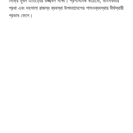
সিক্রি মুঘল ঐতিহ্যের উজ্জ্বল সাক্ষী। প্রশাসনিক কাঠামো, মানসবদারি
প্রথা এবং দহসালা রাজস্ব ব্যবস্থা উপমহাদেশের শাসনব্যবস্থায় দীর্ঘস্থায়ী
প্রভাব ফেলে।