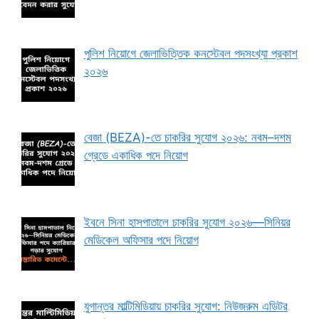
পুলিশ নিয়োগে জেলাভিত্তিক কনস্টেবল পদসংখ্যা প্রকাশ
২০২৬
বেজা (BEZA)-তে চাকরির সুযোগ ২০২৬: নবম–দশম
গ্রেডে একাধিক পদে নিয়োগ
ইবনে সিনা হাসপাতালে চাকরির সুযোগ ২০২৬—সিনিয়র
মেডিকেল অফিসার পদে নিয়োগ
যুগান্তর মাল্টিমিডিয়ায় চাকরির সুযোগ: নিউজরুম এডিটর