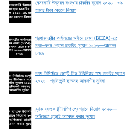
বেসরকারি উন্নয়ন সংস্থায় চাকরির সুযোগ ২০২৬—৩৯
হাজার টাকা বেতনে নিয়োগ
প্রধানমন্ত্রীর কার্যালয়ের অধীনে বেজা (BEZA)-তে
নবম–দশম গ্রেডে চাকরির সুযোগ ২০২৬—আবেদন
চলছে
নগদ লিমিটেডে ডেপুটি লিড ইঞ্জিনিয়ার পদে চাকরির সুযোগ
২০২৬—প্রভিডেন্ট ফান্ডসহ আকর্ষণীয় সুবিধা
ব্র্যাক ব্যাংকে ইন্টার্নশিপ প্রোগ্রামে নিয়োগ ২০২৬—
অভিজ্ঞতা ছাড়াই আবেদন করার সুযোগ