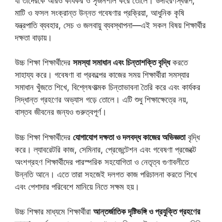
যা তাদেরকে আরও কার্যকর ও সৃজনশীল করে তোলে। উদাহরণস্বরূপ,
মাটি ও ফসল সংক্রান্ত উন্নত গবেষণার প্রক্রিয়া, আধুনিক কৃষি
যন্ত্রপাতি ব্যবহার, সেচ ও জলবায়ু ব্যবস্থাপনা—এই সকল বিষয় শিক্ষার্থীর
দক্ষতা বাড়ায়।
উচ্চ শিক্ষা শিক্ষার্থীদের
সমস্যা সমাধান এবং চিন্তাশক্তি বৃদ্ধি
করতে
সাহায্য করে। গবেষণা বা প্রকল্পের কাজের সময় শিক্ষার্থীরা সমস্যার
সমাধান খুঁজতে শিখে, বিশ্লেষণাত্মক চিন্তাভাবনা তৈরি করে এবং কার্যকর
সিদ্ধান্ত গ্রহণের অভ্যাস গড়ে তোলে। এটি শুধু শিক্ষাক্ষেত্রে নয়,
বাস্তব জীবনের জন্যও গুরুত্বপূর্ণ।
উচ্চ শিক্ষা শিক্ষার্থীদের
যোগাযোগ দক্ষতা ও দলবদ্ধ কাজের অভিজ্ঞতা
বৃদ্ধি
করে। ল্যাবরেটরি কাজ, সেমিনার, প্রেজেন্টেশন এবং গবেষণা প্রজেক্টে
অংশগ্রহণ শিক্ষার্থীদের পারস্পরিক সহযোগিতা ও নেতৃত্ব গুণাবলীতে
উন্নতি আনে। এতে তারা সহজেই দলগত কাজ পরিচালনা করতে শিখে
এবং পেশাদার পরিবেশে মানিয়ে নিতে সক্ষম হয়।
উচ্চ শিক্ষার মাধ্যমে শিক্ষার্থীরা
আন্তর্জাতিক দৃষ্টিভঙ্গি ও প্রযুক্তি গ্রহণের