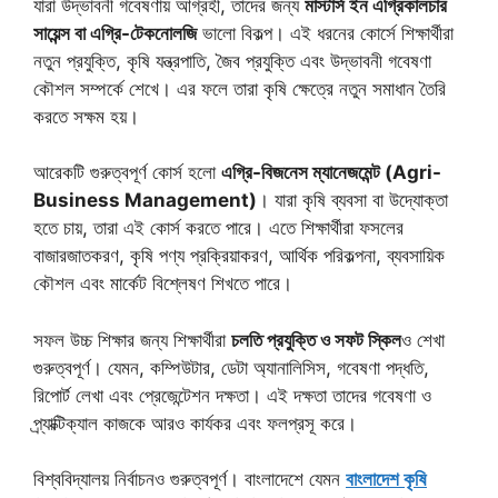
যারা উদ্ভাবনী গবেষণায় আগ্রহী, তাদের জন্য
মাস্টার্স ইন এগ্রিকালচার
সায়েন্স বা এগ্রি-টেকনোলজি
ভালো বিকল্প। এই ধরনের কোর্সে শিক্ষার্থীরা
নতুন প্রযুক্তি, কৃষি যন্ত্রপাতি, জৈব প্রযুক্তি এবং উদ্ভাবনী গবেষণা
কৌশল সম্পর্কে শেখে। এর ফলে তারা কৃষি ক্ষেত্রে নতুন সমাধান তৈরি
করতে সক্ষম হয়।
আরেকটি গুরুত্বপূর্ণ কোর্স হলো
এগ্রি-বিজনেস ম্যানেজমেন্ট (Agri-
Business Management)
। যারা কৃষি ব্যবসা বা উদ্যোক্তা
হতে চায়, তারা এই কোর্স করতে পারে। এতে শিক্ষার্থীরা ফসলের
বাজারজাতকরণ, কৃষি পণ্য প্রক্রিয়াকরণ, আর্থিক পরিকল্পনা, ব্যবসায়িক
কৌশল এবং মার্কেট বিশ্লেষণ শিখতে পারে।
সফল উচ্চ শিক্ষার জন্য শিক্ষার্থীরা
চলতি প্রযুক্তি ও সফট স্কিল
ও শেখা
গুরুত্বপূর্ণ। যেমন, কম্পিউটার, ডেটা অ্যানালিসিস, গবেষণা পদ্ধতি,
রিপোর্ট লেখা এবং প্রেজেন্টেশন দক্ষতা। এই দক্ষতা তাদের গবেষণা ও
প্র্যাক্টিক্যাল কাজকে আরও কার্যকর এবং ফলপ্রসূ করে।
বিশ্ববিদ্যালয় নির্বাচনও গুরুত্বপূর্ণ। বাংলাদেশে যেমন
বাংলাদেশ কৃষি