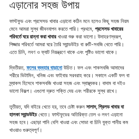
এড়ানোর সহজ উপায়
ফাস্টফুড এবং প্রসেসড খাবার এড়ানো কঠিন মনে হলেও কিছু সহজ নিয়ম
মেনে আমরা সুস্থ জীবনযাপন করতে পারি। প্রথমে,
প্রসেসড খাবারের
পরিবর্তে ঘরে রান্না করা খাবার
খাওয়া শুরু করা ভালো। উদাহরণস্বরূপ,
পিজ্জার পরিবর্তে আমরা ঘরে তৈরি স্যান্ডউইচ বা রুটি-সবজি খেতে পারি।
এতে চিনি, লবণ ও ফ্যাট নিয়ন্ত্রণে থাকে এবং পুষ্টিও ভালো থাকে।
দ্বিতীয়ত,
ফলের ব্যবহার বাড়ানো
উচিত। ফল এবং শাকসবজি আমাদের
শরীরে ভিটামিন, খনিজ এবং ফাইবার সরবরাহ করে। সকালে একটি ফল বা
স্ন্যাকস হিসেবে শাকসবজি খাওয়া সহজ এবং স্বাস্থ্যকর। বাদাম বা দইও
ভালো বিকল্প। এগুলো দ্রুত শক্তি দেয় এবং শরীরকে সুস্থ রাখে।
তৃতীয়ত, যদি বাইরে খেতে হয়, তবে চেষ্টা করুন
সালাদ, গ্রিলড খাবার বা
হালকা স্যান্ডউইচ
খেতে। ফাস্টফুডের অতিরিক্ত তেল ও লবণ এড়ানো
সহজ হবে। এছাড়া পানি বেশি খাওয়া এবং সোডা বা চিনি যুক্ত পানীয় কম
খাওয়াও গুরুত্বপূর্ণ।