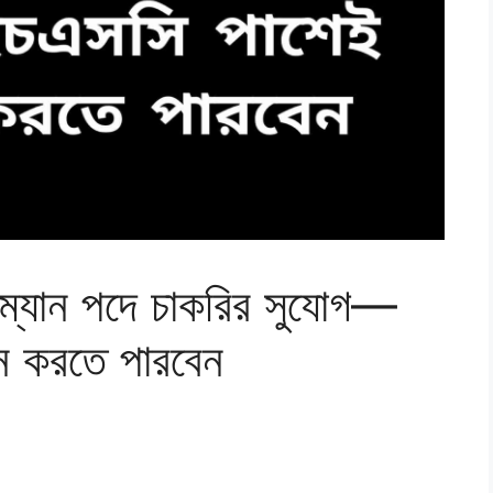
লসম্যান পদে চাকরির সুযোগ—
 করতে পারবেন