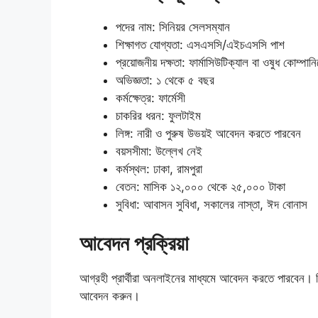
পদের নাম: সিনিয়র সেলসম্যান
শিক্ষাগত যোগ্যতা: এসএসসি/এইচএসসি পাশ
প্রয়োজনীয় দক্ষতা: ফার্মাসিউটিক্যাল বা ওষুধ কোম্পা
অভিজ্ঞতা: ১ থেকে ৫ বছর
কর্মক্ষেত্র: ফার্মেসী
চাকরির ধরন: ফুলটাইম
লিঙ্গ: নারী ও পুরুষ উভয়ই আবেদন করতে পারবেন
বয়সসীমা: উল্লেখ নেই
কর্মস্থল: ঢাকা, রামপুরা
বেতন: মাসিক ১২,০০০ থেকে ২৫,০০০ টাকা
সুবিধা: আবাসন সুবিধা, সকালের নাস্তা, ঈদ বোনাস
আবেদন প্রক্রিয়া
আগ্রহী প্রার্থীরা অনলাইনের মাধ্যমে আবেদন করতে পারবেন। বি
আবেদন করুন।