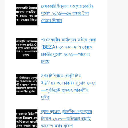
বেসরকারি উন্নয়ন সংস্থায় চাকরির
সুযোগ ২০২৬—৩৯ হাজার টাকা
বেতনে নিয়োগ
প্রধানমন্ত্রীর কার্যালয়ের অধীনে বেজা
(BEZA)-তে নবম–দশম গ্রেডে
চাকরির সুযোগ ২০২৬—আবেদন
চলছে
নগদ লিমিটেডে ডেপুটি লিড
ইঞ্জিনিয়ার পদে চাকরির সুযোগ ২০২৬
—প্রভিডেন্ট ফান্ডসহ আকর্ষণীয়
সুবিধা
ব্র্যাক ব্যাংকে ইন্টার্নশিপ প্রোগ্রামে
নিয়োগ ২০২৬—অভিজ্ঞতা ছাড়াই
আবেদন করার সুযোগ