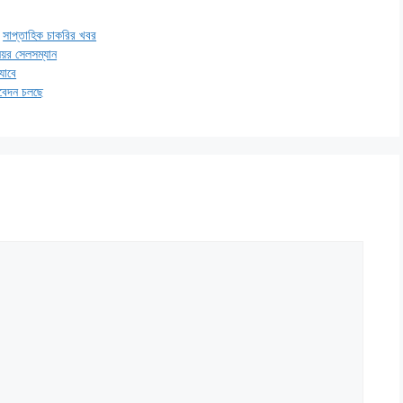
,
সাপ্তাহিক চাকরির খবর
িয়র সেলসম্যান
যাবে
আবেদন চলছে