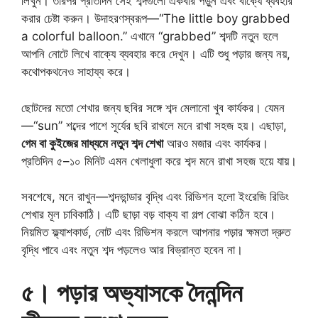
লিখুন। তারপর প্রতিদিন সেই শব্দগুলো একবার পড়ুন এবং বাক্যে ব্যবহার
করার চেষ্টা করুন। উদাহরণস্বরূপ—“The little boy grabbed
a colorful balloon.” এখানে “grabbed” শব্দটি নতুন হলে
আপনি নোটে লিখে বাক্যে ব্যবহার করে দেখুন। এটি শুধু পড়ার জন্য নয়,
কথোপকথনেও সাহায্য করে।
ছোটদের মতো শেখার জন্য ছবির সঙ্গে শব্দ মেলানো খুব কার্যকর। যেমন
—“sun” শব্দের পাশে সূর্যের ছবি রাখলে মনে রাখা সহজ হয়। এছাড়া,
গেম বা কুইজের মাধ্যমে নতুন শব্দ শেখা
আরও মজার এবং কার্যকর।
প্রতিদিন ৫–১০ মিনিট এমন খেলাধুলা করে শব্দ মনে রাখা সহজ হয়ে যায়।
সবশেষে, মনে রাখুন—শব্দভান্ডার বৃদ্ধি এবং রিভিশন হলো ইংরেজি রিডিং
শেখার মূল চাবিকাঠি। এটি ছাড়া বড় বাক্য বা গল্প বোঝা কঠিন হবে।
নিয়মিত ফ্ল্যাশকার্ড, নোট এবং রিভিশন করলে আপনার পড়ার ক্ষমতা দ্রুত
বৃদ্ধি পাবে এবং নতুন শব্দ পড়লেও আর বিভ্রান্ত হবেন না।
৫। পড়ার অভ্যাসকে দৈনন্দিন