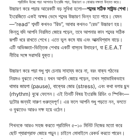
প্রতিদিন উচ্ছে পড়া আপনার ইংরেজি পড়া, উচ্চারণ ও বোঝার দক্ষতা উন্নত করে।
উচ্চারণ করে পড়ার আরেকটি বড় সুবিধা হলো—
শব্দের সঠিক সাউন্ড শেখা
।
ইংরেজিতে একই অক্ষর ভেদে শব্দের উচ্চারণ ভিন্ন হতে পারে। যেমন
—“read” শব্দটি কখনও “রিড”, আবার কখনও “রেড” উচ্চারণ হয়।
কিন্তু যদি আপনি নিয়মিত জোরে পড়েন, তবে আপনার কান শব্দের সঠিক
রূপটি ধরে রাখতে শেখে। এতে ভুল কমে যায় এবং আত্মবিশ্বাস বাড়ে।
এটি অভিজ্ঞতা-ভিত্তিক শেখার একটি বাস্তব উদাহরণ, যা E.E.A.T
নীতির সঙ্গে সরাসরি যুক্ত।
উচ্চারণ করে পড়া শুধু শব্দ চেনায় সাহায্য করে না, বরং বাক্য গঠনের
নিয়মও বুঝতে শেখায়। যখন আপনি জোরে পড়েন, তখন স্বাভাবিকভাবে
থামার জায়গা (pause), বাক্যের জোর (stress), এবং কথা বলার ছন্দ
(rhythm) বুঝে ফেলেন। এই তিনটি বিষয় ইংরেজি রিডিং ও স্পিকিং—
দুটোর জন্যই দারুণ গুরুত্বপূর্ণ। এর ফলে আপনি শুধু পড়তে নন, বলতে
ও বুঝতেও আরও দক্ষ হয়ে ওঠেন।
শিখনকে আরও সহজ করতে প্রতিদিন ৫–১০ মিনিট নিজের মতো করে
ছোট প্যারাগ্রাফ জোরে পড়ুন। চাইলে মোবাইলে রেকর্ড করতে পারেন।