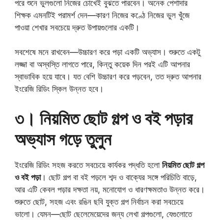
পরে শুনে ভুলগুলো নিজের চোখেই বুঝতে পারবেন। অনেক পেশাদার
শিক্ষক এমনটিই পরামর্শ দেন—কারণ নিজের কণ্ঠে নিজের ভুল খুঁজে
পাওয়া শেখার সবচেয়ে দ্রুত উপায়গুলোর একটি।
সবশেষে মনে রাখবেন—উচ্চারণ করে পড়া একটি অভ্যাস। শুরুতে একটু
লজ্জা বা অস্বস্তি লাগতে পারে, কিন্তু কয়েক দিন পরই এটি আপনার
স্বাভাবিক হয়ে যাবে। যত বেশি উচ্চারণ করে পড়বেন, তত দ্রুত আপনার
ইংরেজি রিডিং স্কিল উন্নত হবে।
৩। নিয়মিত ছোট গল্প ও বই পড়ার
অভ্যাস গড়ে তুলুন
ইংরেজি রিডিং সহজ করতে সবচেয়ে কার্যকর পদ্ধতি হলো
নিয়মিত ছোট গল্প
ও বই পড়া
। ছোট গল্প বা বই পড়লে শব্দ ও বাক্যের সঙ্গে পরিচিতি বাড়ে,
আর এটি কেবল পড়ার দক্ষতা নয়, মনোযোগ ও ধারণক্ষমতাও উন্নত করে।
শুরুতে ছোট, সহজ এবং রঙিন ছবি যুক্ত গল্প নির্বাচন করা সবচেয়ে
ভালো। যেমন—ছোট ছেলেমেয়েদের জন্য লেখা গল্পগুলো, যেগুলোতে