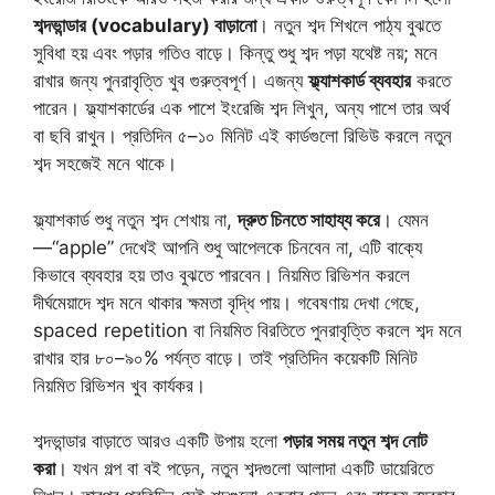
শব্দভান্ডার (vocabulary) বাড়ানো
। নতুন শব্দ শিখলে পাঠ্য বুঝতে
সুবিধা হয় এবং পড়ার গতিও বাড়ে। কিন্তু শুধু শব্দ পড়া যথেষ্ট নয়; মনে
রাখার জন্য পুনরাবৃত্তি খুব গুরুত্বপূর্ণ। এজন্য
ফ্ল্যাশকার্ড ব্যবহার
করতে
পারেন। ফ্ল্যাশকার্ডের এক পাশে ইংরেজি শব্দ লিখুন, অন্য পাশে তার অর্থ
বা ছবি রাখুন। প্রতিদিন ৫–১০ মিনিট এই কার্ডগুলো রিভিউ করলে নতুন
শব্দ সহজেই মনে থাকে।
ফ্ল্যাশকার্ড শুধু নতুন শব্দ শেখায় না,
দ্রুত চিনতে সাহায্য করে
। যেমন
—“apple” দেখেই আপনি শুধু আপেলকে চিনবেন না, এটি বাক্যে
কিভাবে ব্যবহার হয় তাও বুঝতে পারবেন। নিয়মিত রিভিশন করলে
দীর্ঘমেয়াদে শব্দ মনে থাকার ক্ষমতা বৃদ্ধি পায়। গবেষণায় দেখা গেছে,
spaced repetition বা নিয়মিত বিরতিতে পুনরাবৃত্তি করলে শব্দ মনে
রাখার হার ৮০–৯০% পর্যন্ত বাড়ে। তাই প্রতিদিন কয়েকটি মিনিট
নিয়মিত রিভিশন খুব কার্যকর।
শব্দভান্ডার বাড়াতে আরও একটি উপায় হলো
পড়ার সময় নতুন শব্দ নোট
করা
। যখন গল্প বা বই পড়েন, নতুন শব্দগুলো আলাদা একটি ডায়েরিতে