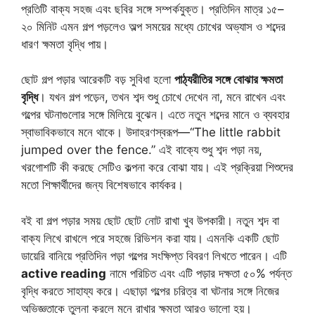
প্রতিটি বাক্য সহজ এবং ছবির সঙ্গে সম্পর্কযুক্ত। প্রতিদিন মাত্র ১৫–
২০ মিনিট এমন গল্প পড়লেও অল্প সময়ের মধ্যে চোখের অভ্যাস ও শব্দের
ধারণ ক্ষমতা বৃদ্ধি পায়।
ছোট গল্প পড়ার আরেকটি বড় সুবিধা হলো
পাঠ্যরীতির সঙ্গে বোঝার ক্ষমতা
বৃদ্ধি
। যখন গল্প পড়েন, তখন শব্দ শুধু চোখে দেখেন না, মনে রাখেন এবং
গল্পের ঘটনাগুলোর সঙ্গে মিলিয়ে বুঝেন। এতে নতুন শব্দের মানে ও ব্যবহার
স্বাভাবিকভাবে মনে থাকে। উদাহরণস্বরূপ—“The little rabbit
jumped over the fence.” এই বাক্যে শুধু শব্দ পড়া নয়,
খরগোশটি কী করছে সেটিও কল্পনা করে বোঝা যায়। এই প্রক্রিয়া শিশুদের
মতো শিক্ষার্থীদের জন্য বিশেষভাবে কার্যকর।
বই বা গল্প পড়ার সময় ছোট ছোট নোট রাখা খুব উপকারী। নতুন শব্দ বা
বাক্য লিখে রাখলে পরে সহজে রিভিশন করা যায়। এমনকি একটি ছোট
ডায়েরি বানিয়ে প্রতিদিন পড়া গল্পের সংক্ষিপ্ত বিবরণ লিখতে পারেন। এটি
active reading
নামে পরিচিত এবং এটি পড়ার দক্ষতা ৫০% পর্যন্ত
বৃদ্ধি করতে সাহায্য করে। এছাড়া গল্পের চরিত্র বা ঘটনার সঙ্গে নিজের
অভিজ্ঞতাকে তুলনা করলে মনে রাখার ক্ষমতা আরও ভালো হয়।