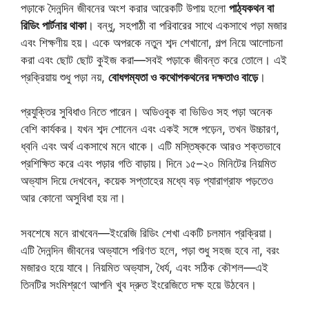
পড়াকে দৈনন্দিন জীবনের অংশ করার আরেকটি উপায় হলো
পাঠ্যকথন বা
রিডিং পার্টনার থাকা
। বন্ধু, সহপাঠী বা পরিবারের সাথে একসাথে পড়া মজার
এবং শিক্ষণীয় হয়। একে অপরকে নতুন শব্দ শেখানো, গল্প নিয়ে আলোচনা
করা এবং ছোট ছোট কুইজ করা—সবই পড়াকে জীবন্ত করে তোলে। এই
প্রক্রিয়ায় শুধু পড়া নয়,
বোধগম্যতা ও কথোপকথনের দক্ষতাও বাড়ে
।
প্রযুক্তির সুবিধাও নিতে পারেন। অডিওবুক বা ভিডিও সহ পড়া অনেক
বেশি কার্যকর। যখন শব্দ শোনেন এবং একই সঙ্গে পড়েন, তখন উচ্চারণ,
ধ্বনি এবং অর্থ একসাথে মনে থাকে। এটি মস্তিষ্ককে আরও শক্তভাবে
প্রশিক্ষিত করে এবং পড়ার গতি বাড়ায়। দিনে ১৫–২০ মিনিটের নিয়মিত
অভ্যাস দিয়ে দেখবেন, কয়েক সপ্তাহের মধ্যে বড় প্যারাগ্রাফ পড়তেও
আর কোনো অসুবিধা হয় না।
সবশেষে মনে রাখবেন—ইংরেজি রিডিং শেখা একটি চলমান প্রক্রিয়া।
এটি দৈনন্দিন জীবনের অভ্যাসে পরিণত হলে, পড়া শুধু সহজ হবে না, বরং
মজারও হয়ে যাবে। নিয়মিত অভ্যাস, ধৈর্য, এবং সঠিক কৌশল—এই
তিনটির সংমিশ্রণে আপনি খুব দ্রুত ইংরেজিতে দক্ষ হয়ে উঠবেন।