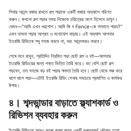
শিখার আনন্দ বজায় রাখতে গল্প পড়াকে একটি মজার অভ্যাসে পরিণত
করুন। কখনো গল্প পড়ার সময় নিজেকে চরিত্রের অংশ হিসেবে ভাবুন।
যেমন—“আমি এখন খরগোশ। আমি কি ব Fence-কে লাফাতে পারব?”
এমন ভাবনা পড়ার আগ্রহ ও মনোযোগ বাড়ায়। এই অভ্যাস আপনার
ইংরেজি রিডিংকে শুধু সহজ করবে না, বরং আনন্দময়ও করবে।
শেষে মনে রাখুন, প্রতিদিন নিয়মিত পড়া ছোট গল্প ও বই—আপনার
ইংরেজি রিডিংয়ের জন্য শক্ত ভিত্তি তৈরি করে। যত বেশি ছোট গল্প
পড়বেন, তত সহজে বড় বই পড়ার ক্ষমতা তৈরি হবে। ছোট থেকে শুরু করে
ধাপে ধাপে পড়া—এটাই ইংরেজি রিডিং শেখার সবচেয়ে প্রমাণিত ও কার্যকর
উপায়।
৪। শব্দভান্ডার বাড়াতে ফ্ল্যাশকার্ড ও
রিভিশন ব্যবহার করুন
ইংরেজি রিডিংকে আরও সহজ করার জন্য একটি গুরুত্বপূর্ণ কৌশল হলো