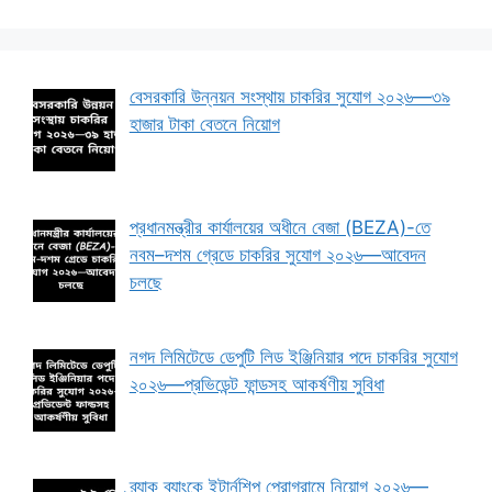
বেসরকারি উন্নয়ন সংস্থায় চাকরির সুযোগ ২০২৬—৩৯
হাজার টাকা বেতনে নিয়োগ
প্রধানমন্ত্রীর কার্যালয়ের অধীনে বেজা (BEZA)-তে
নবম–দশম গ্রেডে চাকরির সুযোগ ২০২৬—আবেদন
চলছে
নগদ লিমিটেডে ডেপুটি লিড ইঞ্জিনিয়ার পদে চাকরির সুযোগ
২০২৬—প্রভিডেন্ট ফান্ডসহ আকর্ষণীয় সুবিধা
ব্র্যাক ব্যাংকে ইন্টার্নশিপ প্রোগ্রামে নিয়োগ ২০২৬—