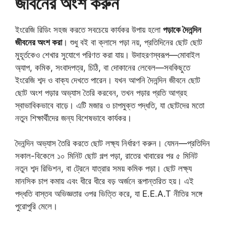
জীবনের অংশ করুন
ইংরেজি রিডিং সহজ করতে সবচেয়ে কার্যকর উপায় হলো
পড়াকে দৈনন্দিন
জীবনের অংশ করা
। শুধু বই বা ক্লাসে পড়া নয়, প্রতিদিনের ছোট ছোট
মুহূর্তকেও শেখার সুযোগে পরিণত করা যায়। উদাহরণস্বরূপ—মোবাইল
অ্যাপ, কমিক, সংবাদপত্র, চিঠি, বা দোকানের লেবেল—সবকিছুতে
ইংরেজি শব্দ ও বাক্য দেখতে পারেন। যখন আপনি দৈনন্দিন জীবনে ছোট
ছোট অংশ পড়ার অভ্যাস তৈরি করবেন, তখন পড়ার প্রতি আগ্রহ
স্বাভাবিকভাবে বাড়ে। এটি মজার ও চাপমুক্ত পদ্ধতি, যা ছোটদের মতো
নতুন শিক্ষার্থীদের জন্য বিশেষভাবে কার্যকর।
দৈনন্দিন অভ্যাস তৈরি করতে ছোট লক্ষ্য নির্ধারণ করুন। যেমন—প্রতিদিন
সকাল-বিকেলে ১০ মিনিট ছোট গল্প পড়া, রাতের খাবারের পর ৫ মিনিট
নতুন শব্দ রিভিশন, বা ট্রেনে যাত্রার সময় কমিক পড়া। ছোট লক্ষ্য
মানসিক চাপ কমায় এবং ধীরে ধীরে বড় অর্জনে রূপান্তরিত হয়। এই
পদ্ধতি বাস্তব অভিজ্ঞতার ওপর ভিত্তি করে, যা E.E.A.T নীতির সঙ্গে
পুরোপুরি মেলে।