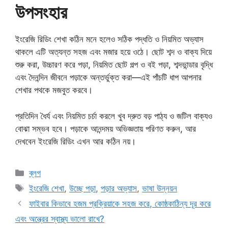
উপসংহার
ইংরেজি রিডিং শেখা কঠিন মনে হলেও সঠিক পদ্ধতি ও নিয়মিত অভ্যাস
থাকলে এটি অত্যন্ত সহজ এবং মজার হয়ে ওঠে। ছোট শব্দ ও বাক্য দিয়ে
শুরু করা, উচ্চারণ করে পড়া, নিয়মিত ছোট গল্প ও বই পড়া, শব্দভান্ডার বৃদ্ধি
এবং দৈনন্দিন জীবনে পড়াকে অন্তর্ভুক্ত করা—এই পাঁচটি ধাপ আপনার
শেখার পথকে মজবুত করবে।
প্রতিদিন ধৈর্য এবং নিয়মিত চর্চা করলে খুব দ্রুত বড় পাঠ্য ও জটিল বাক্যও
বোঝা সম্ভব হবে। পড়াকে আনন্দময় অভিজ্ঞতায় পরিণত করুন, আর
দেখবেন ইংরেজি রিডিং এখন আর কঠিন নয়।
Categories
ব্লগ
Tags
ইংরেজি শেখা
,
উচ্ছে পড়া
,
পড়ার অভ্যাস
,
ভাষা উন্নয়ন
ফাইবার কিভাবে হজম প্রক্রিয়াকে সহজ করে, কোষ্ঠকাঠিন্য দূর করে
এবং অন্ত্রের স্বাস্থ্য ভালো রাখে?