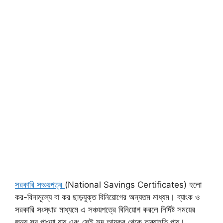
সরকারি সঞ্চয়পত্র
(National Savings Certificates) হলো
কর-বিনামূল্যে বা কর ছাড়যুক্ত বিনিয়োগের অন্যতম মাধ্যম। ব্যাংক ও
সরকারি সংস্থার মাধ্যমে এ সঞ্চয়পত্রে বিনিয়োগ করলে নির্দিষ্ট সময়ের
জন্য সুদ পাওয়া যায় এবং সেই সুদ আয়কর থেকে অব্যাহতি পায়।