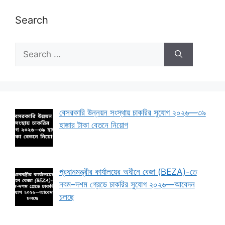
Search
Search
for:
বেসরকারি উন্নয়ন সংস্থায় চাকরির সুযোগ ২০২৬—৩৯
হাজার টাকা বেতনে নিয়োগ
প্রধানমন্ত্রীর কার্যালয়ের অধীনে বেজা (BEZA)-তে
নবম–দশম গ্রেডে চাকরির সুযোগ ২০২৬—আবেদন
চলছে