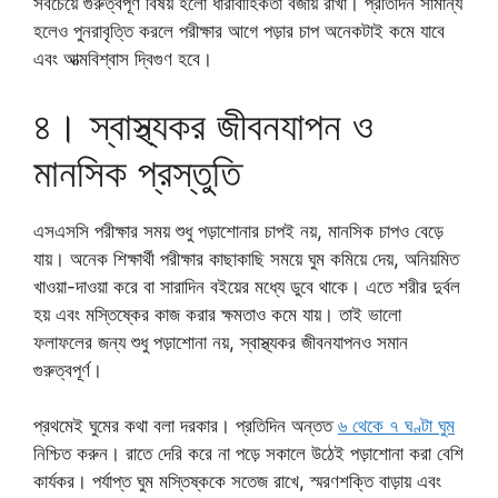
সবচেয়ে গুরুত্বপূর্ণ বিষয় হলো ধারাবাহিকতা বজায় রাখা। প্রতিদিন সামান্য
হলেও পুনরাবৃত্তি করলে পরীক্ষার আগে পড়ার চাপ অনেকটাই কমে যাবে
এবং আত্মবিশ্বাস দ্বিগুণ হবে।
৪। স্বাস্থ্যকর জীবনযাপন ও
মানসিক প্রস্তুতি
এসএসসি পরীক্ষার সময় শুধু পড়াশোনার চাপই নয়, মানসিক চাপও বেড়ে
যায়। অনেক শিক্ষার্থী পরীক্ষার কাছাকাছি সময়ে ঘুম কমিয়ে দেয়, অনিয়মিত
খাওয়া-দাওয়া করে বা সারাদিন বইয়ের মধ্যে ডুবে থাকে। এতে শরীর দুর্বল
হয় এবং মস্তিষ্কের কাজ করার ক্ষমতাও কমে যায়। তাই ভালো
ফলাফলের জন্য শুধু পড়াশোনা নয়, স্বাস্থ্যকর জীবনযাপনও সমান
গুরুত্বপূর্ণ।
প্রথমেই ঘুমের কথা বলা দরকার। প্রতিদিন অন্তত
৬ থেকে ৭ ঘণ্টা ঘুম
নিশ্চিত করুন। রাতে দেরি করে না পড়ে সকালে উঠেই পড়াশোনা করা বেশি
কার্যকর। পর্যাপ্ত ঘুম মস্তিষ্ককে সতেজ রাখে, স্মরণশক্তি বাড়ায় এবং