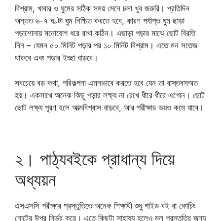
বিশ্রাম, খাবার ও ঘুমের সঠিক সময় মেনে চলা খুব জরুরি। প্রতিদিন
অন্তত ৬-৭ ঘণ্টা ঘুম নিশ্চিত করতে হবে, কারণ পর্যাপ্ত ঘুম ছাড়া
পড়াশোনায় মনোযোগ ধরে রাখা কঠিন। এছাড়া পড়ার মাঝে ছোট বিরতি
নিন – যেমন ৫০ মিনিট পড়ার পর ১০ মিনিট বিশ্রাম। এতে মন সতেজ
থাকবে এবং পড়ার ইচ্ছা বাড়বে।
সবচেয়ে বড় কথা, পরিকল্পনা এমনভাবে করতে হবে যেন তা বাস্তবসম্মত
হয়। একসাথে অনেক কিছু পড়ার লক্ষ্য না রেখে ধীরে ধীরে এগোন। ছোট
ছোট লক্ষ্য পূরণ হলে আত্মবিশ্বাস বাড়বে, আর পরীক্ষার ভয়ও কমে যাবে।
২। পাঠ্যবইকে প্রাধান্য দিয়ে
অধ্যয়ন
এসএসসি পরীক্ষার প্রস্তুতিতে অনেক শিক্ষার্থী শুধু গাইড বই বা কোচিং
নোটের উপর নির্ভর করে। এতে কিছুটা সাহায্য হলেও মূল প্রস্তুতির জন্য