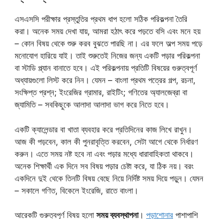
এসএসসি পরীক্ষার প্রস্তুতির প্রথম ধাপ হলো সঠিক পরিকল্পনা তৈরি
করা। অনেক সময় দেখা যায়, আমরা হঠাৎ করে পড়তে বসি এবং মনে হয়
– কোন বিষয় থেকে শুরু করব বুঝতে পারছি না। এর ফলে অল্প সময় পড়ে
মনোযোগ হারিয়ে যাই। তাই শুরুতেই নিজের জন্য একটি পড়ার পরিকল্পনা
বা স্টাডি প্ল্যান বানাতে হবে। এই পরিকল্পনায় প্রতিটি বিষয়ের গুরুত্বপূর্ণ
অধ্যায়গুলো লিস্ট করে নিন। যেমন – বাংলা প্রথম পত্রের গল্প, রচনা,
সংক্ষিপ্ত প্রশ্ন; ইংরেজির গ্রামার, রাইটিং; গণিতের অ্যালজেব্রা বা
জ্যামিতি – সবকিছুকে আলাদা আলাদা ভাগ করে নিতে হবে।
একটি ক্যালেন্ডার বা খাতা ব্যবহার করে প্রতিদিনের কাজ লিখে রাখুন।
আজ কী পড়বেন, কাল কী পুনরাবৃত্তি করবেন, সেটা আগে থেকে নির্ধারণ
করুন। এতে সময় নষ্ট হবে না এবং পড়ার মধ্যে ধারাবাহিকতা থাকবে।
অনেক শিক্ষার্থী এক দিনে সব বিষয় পড়ার চেষ্টা করে, যা ঠিক নয়। বরং
একদিনে দুই থেকে তিনটি বিষয় বেছে নিয়ে নির্দিষ্ট সময় দিয়ে পড়ুন। যেমন
– সকালে গণিত, বিকেলে ইংরেজি, রাতে বাংলা।
আরেকটি গুরুত্বপূর্ণ বিষয় হলো
সময় ব্যবস্থাপনা
।
পড়াশোনার
পাশাপাশি