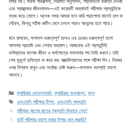
বিষয় নয়। সঠিক পরিকল্পনা, নিয়মিত অনুশীলন, পাঠ্যবইকে গুরুত্ব দেওয়া
এবং স্বাস্থ্যকর জীবনযাপন—এই কয়েকটি অভ্যাসই পরীক্ষার প্রস্তুতিকে
সহজ করে তোলে। অনেক সময় আমরা মনে করি পড়াশোনা মানেই চাপ বা
স্ট্রেস, কিন্তু সঠিক রুটিন মেনে চললে পড়াও আনন্দের হতে পারে।
মনে রাখবেন, ফলাফল গুরুত্বপূর্ণ হলেও এর চেয়েও গুরুত্বপূর্ণ হলো
আপনার প্রচেষ্টা এবং শেখার অভ্যাস। আজকের এই প্রস্তুতিই
ভবিষ্যতের কলেজ জীবন ও কর্মক্ষেত্রে সফলতার পথ তৈরি করবে। তাই
শেষ মুহূর্তে দুশ্চিন্তা না করে বরং আত্মবিশ্বাসের সঙ্গে পরীক্ষা দিন। নিজের
ওপর বিশ্বাস রাখুন এবং সর্বোচ্চ চেষ্টা করুন—ফলাফল অবশ্যই ভালো
আসবে।
Categories
ক্যারিয়ার ডেভেলপমেন্ট
,
ক্যারিয়ার সংক্রান্ত
,
ব্লগ
Tags
এসএসসি পরীক্ষার টিপস
,
এসএসসি প্রস্তুতি
পরীক্ষার আগের রাতের প্রস্তুতি কিভাবে নেব?
ভর্তি পরীক্ষায় ভালো করার উপায় কেন জরুরি?