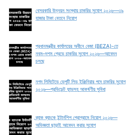
বেসরকারি উন্নয়ন সংস্থায় চাকরির সুযোগ ২০২৬—৩৯
হাজার টাকা বেতনে নিয়োগ
প্রধানমন্ত্রীর কার্যালয়ের অধীনে বেজা (BEZA)-তে
নবম–দশম গ্রেডে চাকরির সুযোগ ২০২৬—আবেদন
চলছে
নগদ লিমিটেডে ডেপুটি লিড ইঞ্জিনিয়ার পদে চাকরির সুযোগ
২০২৬—প্রভিডেন্ট ফান্ডসহ আকর্ষণীয় সুবিধা
ব্র্যাক ব্যাংকে ইন্টার্নশিপ প্রোগ্রামে নিয়োগ ২০২৬—
অভিজ্ঞতা ছাড়াই আবেদন করার সুযোগ