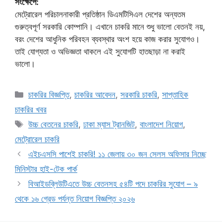
সংক্ষেপে:
মেট্রোরেল পরিচালনাকারী প্রতিষ্ঠান ডিএমটিসিএল দেশের অন্যতম
গুরুত্বপূর্ণ সরকারি কোম্পানি। এখানে চাকরি মানে শুধু ভালো বেতনই নয়,
বরং দেশের আধুনিক পরিবহন ব্যবস্থার অংশ হয়ে কাজ করার সুযোগও।
তাই যোগ্যতা ও অভিজ্ঞতা থাকলে এই সুযোগটি হাতছাড়া না করাই
ভালো।
Categories
চাকরির বিজ্ঞপ্তি
,
চাকরির আবেদন
,
সরকারি চাকরি
,
সাপ্তাহিক
চাকরির খবর
Tags
উচ্চ বেতনের চাকরি
,
ঢাকা ম্যাস ট্রানজিট
,
বাংলাদেশ নিয়োগ
,
মেট্রোরেল চাকরি
এইচএসসি পাশেই চাকরি! ১১ জেলায় ৩০ জন সেলস অফিসার নিচ্ছে
মিনিস্টার হাই-টেক পার্ক
বিআইডব্লিউটিএতে উচ্চ বেতনসহ ৫৪টি পদে চাকরির সুযোগ – ৯
থেকে ১৬ গ্রেড পর্যন্ত নিয়োগ বিজ্ঞপ্তি ২০২৬