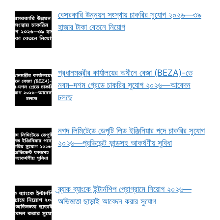
বেসরকারি উন্নয়ন সংস্থায় চাকরির সুযোগ ২০২৬—৩৯
হাজার টাকা বেতনে নিয়োগ
প্রধানমন্ত্রীর কার্যালয়ের অধীনে বেজা (BEZA)-তে
নবম–দশম গ্রেডে চাকরির সুযোগ ২০২৬—আবেদন
চলছে
নগদ লিমিটেডে ডেপুটি লিড ইঞ্জিনিয়ার পদে চাকরির সুযোগ
২০২৬—প্রভিডেন্ট ফান্ডসহ আকর্ষণীয় সুবিধা
ব্র্যাক ব্যাংকে ইন্টার্নশিপ প্রোগ্রামে নিয়োগ ২০২৬—
অভিজ্ঞতা ছাড়াই আবেদন করার সুযোগ