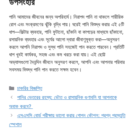
উপসংহার
পানি আমাদের জীবনের জন্য অপরিহার্য। নিরাপদ পানি না থাকলে শারীরিক
রোগ এবং সংক্রমণের ঝুঁকি বৃদ্ধি পায়। ঘরেই পানি বিশুদ্ধ করার এই ৫টি
ধাপ—ফিল্টার ব্যবহার, পানি ফুটানো, ছাঁকনি বা কাপড়ের মাধ্যমে ছাঁকানো,
রসায়নিক ব্যবহার এবং সূর্যের আলো দ্বারা জীবাণুমুক্ত করা—অনুসরণ
করলে আপনি নিরাপদ ও সুস্থ পানি সহজেই পান করতে পারবেন। প্রতিটি
ধাপ খুবই কার্যকর, সহজ এবং কম খরচে করা যায়। এই ছোট্ট
অভ্যাসগুলো দৈনন্দিন জীবনে অনুসরণ করলে, আপনি এবং আপনার পরিবার
সবসময় বিশুদ্ধ পানি পান করতে সক্ষম হবেন।
Categories
চাকরির বিজ্ঞপ্তি
পানির ভেতরের রহস্য: ভৌত ও রাসায়নিক গুণাবলি যা আপনাকে
অবাক করবে?
এসএসসি বোর্ড পরীক্ষায় ভালো করার গোপন কৌশল: প্রশ্ন প্রস্তুতি
স্পেশাল