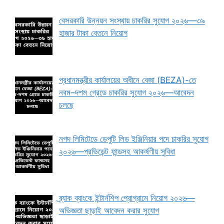
বেসরকারি উন্নয়ন সংস্থায় চাকরির সুযোগ ২০২৬—৩৯
হাজার টাকা বেতনে নিয়োগ
প্রধানমন্ত্রীর কার্যালয়ের অধীনে বেজা (BEZA)-তে
নবম–দশম গ্রেডে চাকরির সুযোগ ২০২৬—আবেদন
চলছে
নগদ লিমিটেডে ডেপুটি লিড ইঞ্জিনিয়ার পদে চাকরির সুযোগ
২০২৬—প্রভিডেন্ট ফান্ডসহ আকর্ষণীয় সুবিধা
ব্র্যাক ব্যাংকে ইন্টার্নশিপ প্রোগ্রামে নিয়োগ ২০২৬—
অভিজ্ঞতা ছাড়াই আবেদন করার সুযোগ