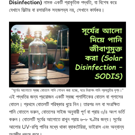
Disinfection)
নামক একটি প্রাকৃতিক পদ্ধতি, যা বিশেষ করে
যেখানে ফিল্টার বা রসায়নিক সহজলভ্য নয়, সেখানে কার্যকর।
“সূর্যের আলোতে স্বচ্ছ বোতলে পানি শোধন করা হচ্ছে, ঘরে নিরাপদ পানি প্রস্তুতির দৃশ্য।”
এই পদ্ধতির জন্য প্রয়োজন একটি স্বচ্ছ প্লাস্টিকের বোতল বা গ্লাসের
বোতল। প্রথমে বোতলটি পরিষ্কার ধুয়ে নিন। তারপর নল বা সংরক্ষিত
পানি বোতলে ভরুন, বোতলের সাইজ অনুযায়ী পূর্ণ বা প্রায় ৩/৪ অংশ ভর্তি
করুন। বোতলটি সূর্যের আলোতে রাখুন প্রায় ৬–৮ ঘণ্টার জন্য। সূর্যের
আলোর UV-রশ্মি পানির মধ্যে থাকা ব্যাকটেরিয়া, ভাইরাস এবং অন্যান্য
অণুজীব ধ্বংস করে।