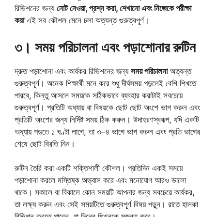
রিভিশনের জন্য
নোট নেওয়া, প্রশ্ন করা, শেখানো এবং নিজেকে পরীক্ষা
করা
এই সব কৌশল মেনে চলা অত্যন্ত গুরুত্বপূর্ণ।
৩। সময় পরিচালনা এবং পড়াশোনার রুটিন
দ্রুত পড়াশোনা এবং কার্যকর রিভিশনের জন্য
সময় পরিচালনা
অত্যন্ত
গুরুত্বপূর্ণ। অনেক শিক্ষার্থী মনে করে শুধু দীর্ঘসময় পড়লেই বেশি শিখতে
পারবে, কিন্তু আসলে সময়কে সঠিকভাবে ব্যবহার করাটাই সবচেয়ে
গুরুত্বপূর্ণ। প্রতিটি অধ্যায় বা বিষয়কে ছোট ছোট অংশে ভাগ করুন এবং
প্রতিটি অংশের জন্য নির্দিষ্ট সময় ঠিক করুন। উদাহরণস্বরূপ, যদি একটি
অধ্যায় পড়তে ১ ঘণ্টা লাগে, তা ৩–৪ ভাগে ভাগ করুন এবং প্রতি ভাগের
শেষে ছোট বিরতি নিন।
রুটিন তৈরি করা একটি শক্তিশালী কৌশল। প্রতিদিন একই সময়ে
পড়াশোনা করলে মস্তিষ্ক অভ্যাস করে এবং মনোযোগ আরও ভালো
থাকে। সকালে বা বিকালে কোন সময়টি আপনার জন্য সবচেয়ে কার্যকর,
তা লক্ষ্য করুন এবং সেই সময়টিতে গুরুত্বপূর্ণ বিষয় পড়ুন। রাতে হালকা
রিভিশন করতে পারেন, যা দিনের শিখনকে মজবুত করে।