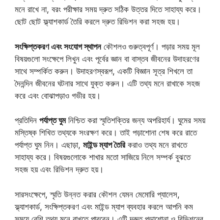
মনে রাখে না, বরং পরীক্ষার সময় দ্রুত সঠিক উত্তর দিতে সাহায্য করে।
ছোট ছোট ফ্ল্যাশকার্ড তৈরি করলে দ্রুত রিভিশন করা সহজ হয়।
সংক্ষিপ্তকরণ এবং সংযোগ স্থাপন
কৌশলও গুরুত্বপূর্ণ। পড়ার সময় মূল
বিষয়গুলো সংক্ষেপে লিখুন এবং পূর্বের জ্ঞান বা বাস্তব জীবনের উদাহরণের
সাথে সম্পর্কিত করুন। উদাহরণস্বরূপ, একটি বিজ্ঞান সূত্র শিখলে তা
দৈনন্দিন জীবনের ঘটনার সাথে যুক্ত করুন। এটি তথ্য মনে রাখাকে সহজ
করে এবং বোঝাপড়াও গভীর হয়।
প্রতিদিন
পর্যাপ্ত ঘুম
নিশ্চিত করা স্মৃতিশক্তির জন্য অপরিহার্য। ঘুমের সময়
মস্তিষ্ক শিখিত তথ্যকে সংরক্ষণ করে। তাই পড়াশোনা শেষ করে রাতে
পর্যাপ্ত ঘুম নিন। এছাড়া,
মাইন্ড ম্যাপ তৈরি
করাও তথ্য মনে রাখতে
সাহায্য করে। বিষয়গুলোকে শাখার মতো সাজিয়ে নিলে সম্পর্ক বুঝতে
সহজ হয় এবং রিভিশন দ্রুত হয়।
সারসংক্ষেপে, স্মৃতি উন্নত করার কৌশল যেমন মেমোরি প্যালেস,
ফ্ল্যাশকার্ড, সংক্ষিপ্তকরণ এবং মাইন্ড ম্যাপ ব্যবহার করলে আপনি কম
সময়ে বেশি তথ্য মনে রাখতে পারবেন। এটি দ্রুত পড়াশোনা ও রিভিশনের