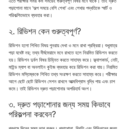
এতে পরীক্ষার সময় কম সময়েই গুরুত্বপূর্ণ বিষয় মনে থাকে। তাই দ্রুত
পড়াশোনা মানে ‘অল্প সময়ে বেশি শেখা’ এবং শেখার পদ্ধতিকে স্মার্ট ও
পরিকল্পিতভাবে ব্যবহার করা।
২. রিভিশন কেন গুরুত্বপূর্ণ?
রিভিশন হলো শিখিত বিষয় পুনরায় দেখা ও মনে রাখা প্রক্রিয়া। শুধুমাত্র
পড়া যথেষ্ট নয়; তথ্য দীর্ঘমেয়াদে মনে রাখতে হলে নিয়মিত রিভিশন করতে
হয়। রিভিশন দুর্বল বিষয় চিহ্নিত করতে সাহায্য করে। ফ্ল্যাশকার্ড, নোট,
মাইন্ড ম্যাপ বা অনলাইন কুইজ ব্যবহার করে রিভিশন করা যায়। নিয়মিত
রিভিশন মস্তিষ্ককে শিখিত তথ্য সংরক্ষণ করতে সাহায্য করে। পরীক্ষার
আগে ছোট ছোট রিভিশন সেশন রাখলে আত্মবিশ্বাস বৃদ্ধি পায় এবং চাপ
কমে। তাই রিভিশন দ্রুত পড়াশোনার অপরিহার্য অংশ।
৩. দ্রুত পড়াশোনার জন্য সময় কিভাবে
পরিকল্পনা করবেন?
প্রথমে দিনের সময় ভাগ করুন। পড়াশোনা, বিরতি এবং রিভিশনের জন্য