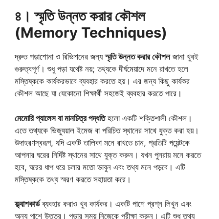
৪। স্মৃতি উন্নত করার কৌশল
(Memory Techniques)
দ্রুত পড়াশোনা ও রিভিশনের জন্য
স্মৃতি উন্নত করার কৌশল
জানা খুবই
গুরুত্বপূর্ণ। শুধু পড়া যথেষ্ট নয়; তথ্যকে দীর্ঘমেয়াদে মনে রাখতে হলে
মস্তিষ্ককে কার্যকরভাবে ব্যবহার করতে হয়। এর জন্য কিছু কার্যকর
কৌশল আছে যা যেকোনো শিক্ষার্থী সহজেই ব্যবহার করতে পারে।
মেমোরি প্যালেস বা মানচিত্র পদ্ধতি
হলো একটি শক্তিশালী কৌশল।
এতে তথ্যকে ভিজ্যুয়াল ইমেজ বা পরিচিত স্থানের সাথে যুক্ত করা হয়।
উদাহরণস্বরূপ, যদি একটি তালিকা মনে রাখতে চান, প্রতিটি পয়েন্টকে
আপনার ঘরের নির্দিষ্ট স্থানের সাথে যুক্ত করুন। যখন পুনরায় মনে করতে
হবে, ঘরের ধাপ ধরে চলার মতো ভাবুন এবং তথ্য মনে পড়বে। এটি
মস্তিষ্ককে তথ্য স্মরণ করতে সহায়তা করে।
ফ্ল্যাশকার্ড
ব্যবহার করাও খুব কার্যকর। একটি পাশে প্রশ্ন লিখুন এবং
অন্য পাশে উত্তর। পড়ার সময় নিজেকে পরীক্ষা করুন। এটি শুধু তথ্য