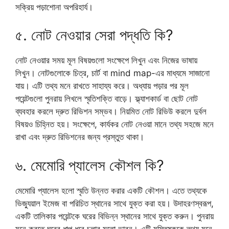
সক্রিয় পড়াশোনা অপরিহার্য।
৫. নোট নেওয়ার সেরা পদ্ধতি কি?
নোট নেওয়ার সময় মূল বিষয়গুলো সংক্ষেপে লিখুন এবং নিজের ভাষায়
লিখুন। নোটগুলোকে চিত্র, চার্ট বা mind map-এর মাধ্যমে সাজানো
যায়। এটি তথ্য মনে রাখতে সাহায্য করে। অধ্যায় পড়ার পর মূল
পয়েন্টগুলো পুনরায় লিখলে স্মৃতিশক্তি বাড়ে। ফ্ল্যাশকার্ড বা ছোট নোট
ব্যবহার করলে দ্রুত রিভিশন সম্ভব। নিয়মিত নোট রিভিউ করলে দুর্বল
বিষয়ও চিহ্নিত হয়। সংক্ষেপে, কার্যকর নোট নেওয়া মানে তথ্য সহজে মনে
রাখা এবং দ্রুত রিভিশনের জন্য প্রস্তুত থাকা।
৬. মেমোরি প্যালেস কৌশল কি?
মেমোরি প্যালেস হলো স্মৃতি উন্নত করার একটি কৌশল। এতে তথ্যকে
ভিজ্যুয়াল ইমেজ বা পরিচিত স্থানের সাথে যুক্ত করা হয়। উদাহরণস্বরূপ,
একটি তালিকার পয়েন্টকে ঘরের বিভিন্ন স্থানের সাথে যুক্ত করুন। পুনরায়
মনে করতে ঘরের ধাপ ধরে চলার মতো ভাবুন। এটি মস্তিষ্ককে তথ্য মনে