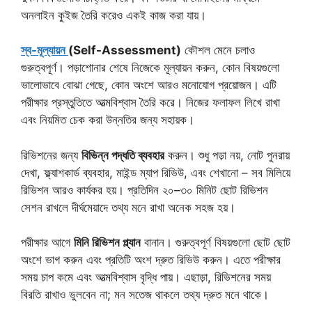
অনলাইন কুইজ তৈরি করেও একই কাজ করা যায়।
স্ব-মূল্যায়ন
(Self-Assessment)
কৌশল মেনে চলাও
গুরুত্বপূর্ণ। পড়াশোনার শেষে নিজেকে মূল্যায়ন করুন, কোন বিষয়গুলো
ভালোভাবে বোঝা গেছে, কোন অংশে আরও মনোযোগ প্রয়োজন। এটি
পরীক্ষার প্রস্তুতিতে আত্মবিশ্বাস তৈরি করে। নিজের ফলাফল লিখে রাখা
এবং নিয়মিত চেক করা উন্নতির জন্য সহায়ক।
রিভিশনের জন্য
বিভিন্ন পদ্ধতি ব্যবহার
করুন। শুধু পড়া নয়, নোট পুনরায়
দেখা, ফ্ল্যাশকার্ড ব্যবহার, মাইন্ড ম্যাপ রিভিউ, এবং শেখানো – সব মিলিয়ে
রিভিশন আরও কার্যকর হয়। প্রতিদিন ২০–৩০ মিনিট ছোট রিভিশন
সেশন রাখলে দীর্ঘমেয়াদে তথ্য মনে রাখা অনেক সহজ হয়।
পরীক্ষার আগে
মিনি রিভিশন প্ল্যান
বানান। গুরুত্বপূর্ণ বিষয়গুলো ছোট ছোট
অংশে ভাগ করুন এবং প্রতিটি অংশ দ্রুত রিভিউ করুন। এতে পরীক্ষার
সময় চাপ কমে এবং আত্মবিশ্বাস বৃদ্ধি পায়। এছাড়া, রিভিশনের সময়
বিরতি রাখাও ভুলবেন না; মন সতেজ থাকলে তথ্য দ্রুত মনে থাকে।