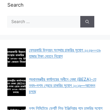
Search
Search
for:
বেসরকারি উন্নয়ন সংস্থায় চাকরির সুযোগ ২০২৬—৩৯
হাজার টাকা বেতনে নিয়োগ
প্রধানমন্ত্রীর কার্যালয়ের অধীনে বেজা (BEZA)-তে
নবম–দশম গ্রেডে চাকরির সুযোগ ২০২৬—আবেদন
চলছে
নগদ লিমিটেডে ডেপুটি লিড ইঞ্জিনিয়ার পদে চাকরির সুযোগ