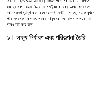
করব যা সহজে মেনে চলা যায়। এগুলো আপনাকে তথ্য মনে রাখতে
সাহায্য করবে, সময় বাঁচাবে, এবং স্ট্রেস কমাবে। আমরা ধাপে ধাপে
কৌশলগুলো ব্যাখ্যা করব, যেন যে কেউ, ছোট থেকে বড়, সহজে বুঝতে
পারে এবং ব্যবহার করতে পারে। আসুন শুরু করা যাক এবং পড়াশোনা
আরও স্মার্ট করে তুলি।
১। লক্ষ্য নির্ধারণ এবং পরিকল্পনা তৈরি