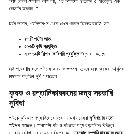
“পাট কেবল সোনালি আঁশ নয়, এটি আমাদের ইতিহাস ও ঐতিহ্যের এক
সোনালি অধ্যায়।”
তিনি জানান, প্রতিষ্ঠালগ্ন থেকে এখন পর্যন্ত বিজেআরআই মোট
৫৭টি পাটের জাত
,
২২৩টি কৃষি প্রযুক্তি
,
এবং
৬৯টি শিল্প ও কারিগরি প্রযুক্তি
উদ্ভাবন করেছে।
এই গবেষণার ফলে পাটচাষ আরও লাভজনক হয়েছে এবং কৃষকরা আধুনিক
চাষাবাদ পদ্ধতির সুবিধা পাচ্ছেন।
কৃষক ও রপ্তানিকারকদের জন্য সরকারি
সুবিধা
পাটকে কৃষিজাত পণ্য হিসেবে বিবেচনা করায় চাষিরা
কৃষিঋণের মতো
পাটঋণ
পাচ্ছেন। পাশাপাশি পাট ও পাটজাত পণ্য রপ্তানিতে বিভিন্ন
সরকারি সুবিধা চালু রয়েছে। বিশেষ করে
চারকোল রপ্তানিকারকদের জন্য