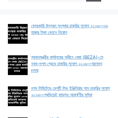
বেসরকারি উন্নয়ন সংস্থায় চাকরির সুযোগ ২০২৬—৩৯
হাজার টাকা বেতনে নিয়োগ
প্রধানমন্ত্রীর কার্যালয়ের অধীনে বেজা (BEZA)-তে
নবম–দশম গ্রেডে চাকরির সুযোগ ২০২৬—আবেদন
চলছে
নগদ লিমিটেডে ডেপুটি লিড ইঞ্জিনিয়ার পদে চাকরির সুযোগ
২০২৬—প্রভিডেন্ট ফান্ডসহ আকর্ষণীয় সুবিধা