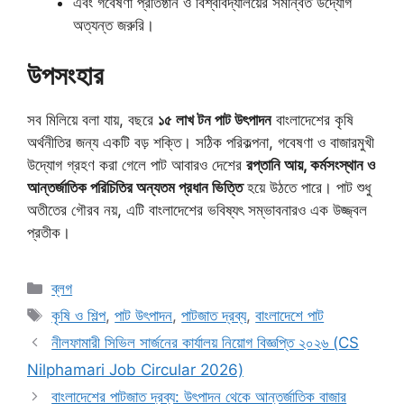
এবং গবেষণা প্রতিষ্ঠান ও বিশ্ববিদ্যালয়ের সমন্বিত উদ্যোগ
অত্যন্ত জরুরি।
উপসংহার
সব মিলিয়ে বলা যায়, বছরে
১৫ লাখ টন পাট উৎপাদন
বাংলাদেশের কৃষি
অর্থনীতির জন্য একটি বড় শক্তি। সঠিক পরিকল্পনা, গবেষণা ও বাজারমুখী
উদ্যোগ গ্রহণ করা গেলে পাট আবারও দেশের
রপ্তানি আয়, কর্মসংস্থান ও
আন্তর্জাতিক পরিচিতির অন্যতম প্রধান ভিত্তি
হয়ে উঠতে পারে। পাট শুধু
অতীতের গৌরব নয়, এটি বাংলাদেশের ভবিষ্যৎ সম্ভাবনারও এক উজ্জ্বল
প্রতীক।
Categories
ব্লগ
Tags
কৃষি ও শিল্প
,
পাট উৎপাদন
,
পাটজাত দ্রব্য
,
বাংলাদেশে পাট
নীলফামারী সিভিল সার্জনের কার্যালয় নিয়োগ বিজ্ঞপ্তি ২০২৬ (CS
Nilphamari Job Circular 2026)
বাংলাদেশের পাটজাত দ্রব্য: উৎপাদন থেকে আন্তর্জাতিক বাজার