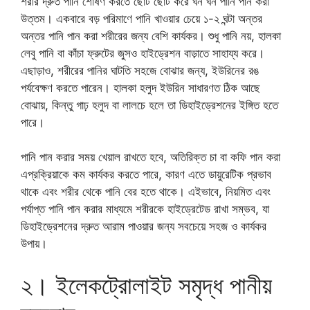
শরীর দ্রুত পানি শোষণ করতে ছোট ছোট করে ঘন ঘন পানি পান করা
উত্তম। একবারে বড় পরিমাণে পানি খাওয়ার চেয়ে ১-২ ঘন্টা অন্তর
অন্তর পানি পান করা শরীরের জন্য বেশি কার্যকর। শুধু পানি নয়, হালকা
লেবু পানি বা কাঁচা ফ্রুটের জুসও হাইড্রেশন বাড়াতে সাহায্য করে।
এছাড়াও, শরীরের পানির ঘাটতি সহজে বোঝার জন্য, ইউরিনের রঙ
পর্যবেক্ষণ করতে পারেন। হালকা হলুদ ইউরিন সাধারণত ঠিক আছে
বোঝায়, কিন্তু গাঢ় হলুদ বা লালচে হলে তা ডিহাইড্রেশনের ইঙ্গিত হতে
পারে।
পানি পান করার সময় খেয়াল রাখতে হবে, অতিরিক্ত চা বা কফি পান করা
এপ্রক্রিয়াকে কম কার্যকর করতে পারে, কারণ এতে ডায়ুরেটিক প্রভাব
থাকে এবং শরীর থেকে পানি বের হতে থাকে। এইভাবে, নিয়মিত এবং
পর্যাপ্ত পানি পান করার মাধ্যমে শরীরকে হাইড্রেটেড রাখা সম্ভব, যা
ডিহাইড্রেশনের দ্রুত আরাম পাওয়ার জন্য সবচেয়ে সহজ ও কার্যকর
উপায়।
২। ইলেকট্রোলাইট সমৃদ্ধ পানীয়