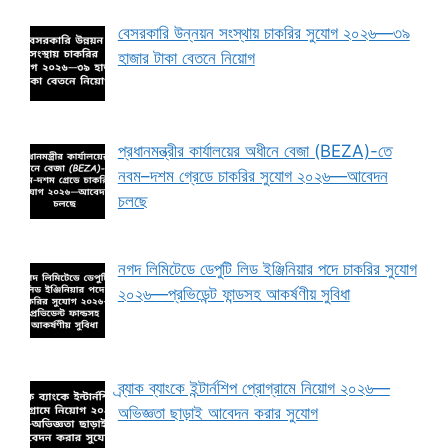
বেসরকারি উন্নয়ন সংস্থায় চাকরির সুযোগ ২০২৬—৩৯
হাজার টাকা বেতনে নিয়োগ
প্রধানমন্ত্রীর কার্যালয়ের অধীনে বেজা (BEZA)-তে
নবম–দশম গ্রেডে চাকরির সুযোগ ২০২৬—আবেদন
চলছে
নগদ লিমিটেডে ডেপুটি লিড ইঞ্জিনিয়ার পদে চাকরির সুযোগ
২০২৬—প্রভিডেন্ট ফান্ডসহ আকর্ষণীয় সুবিধা
ব্র্যাক ব্যাংকে ইন্টার্নশিপ প্রোগ্রামে নিয়োগ ২০২৬—
অভিজ্ঞতা ছাড়াই আবেদন করার সুযোগ