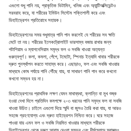
এগুলো শুধু পানি নয়, প্রাকৃতিক ভিটামিন, খনিজ এবং অ্যান্টিঅক্সিডেন্টও
সরবরাহ করে, যা শরীরের ইমিউন সিস্টেম শক্তিশালী করে এবং
ডিহাইড্রেশন প্রতিরোধে সহায়ক।
ডিহাইড্রেশনের সময় শুধুমাত্র পানি পান করলেই যে শরীরের সব ক্ষতি
মেটে তা নয়। শরীরের ইলেকট্রোলাইট ভারসাম্য বজায় রাখার জন্য
পটাশিয়াম ও ম্যাগনেসিয়াম সমৃদ্ধ ফল ও সবজি খাওয়া অত্যন্ত
গুরুত্বপূর্ণ। কলা, কমলা, পেঁপে, টমেটো, স্পিনাচ ইত্যাদি খাবার শরীরকে
দ্রুত পুনর্স্থাপন করতে সাহায্য করে। এছাড়াও, ফল এবং সবজি খাওয়ার
মাধ্যমে কোষ পর্যায়ে পানি পৌঁছে যায়, যা সাধারণ পানি পান করে কখনো
কখনো সম্ভব হয় না।
ডিহাইড্রেশনের প্রাথমিক লক্ষণ যেমন মাথাব্যথা, ক্লান্তি বা মুখ শুষ্ক
হওয়া দেখা দিলে প্রতিদিন কমপক্ষে ২-৩ ধরনের পানি সমৃদ্ধ ফল বা সবজি
খাওয়া উচিত। চাইলে এগুলো দিয়ে স্মুদি বা জুসও তৈরি করা যায়, যা আরও
সহজে গ্রহণযোগ্য এবং দ্রুত হাইড্রেশন নিশ্চিত করে। ঘরে সহজে
পাওয়া যায় এমন ফল ও সবজি নিয়মিত খাওয়ার মাধ্যমে শরীরকে
ডিহাইড্রেশন থেকে দ্রুত আরাম দেওয়া সম্ভব এবং দীর্ঘমেয়াদে স্বাস্থ্যও