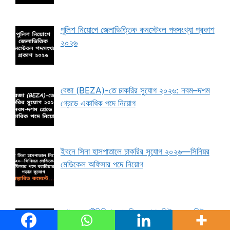
পুলিশ নিয়োগে জেলাভিত্তিক কনস্টেবল পদসংখ্যা প্রকাশ
২০২৬
বেজা (BEZA)-তে চাকরির সুযোগ ২০২৬: নবম–দশম
গ্রেডে একাধিক পদে নিয়োগ
ইবনে সিনা হাসপাতালে চাকরির সুযোগ ২০২৬—সিনিয়র
মেডিকেল অফিসার পদে নিয়োগ
যুগান্তর মাল্টিমিডিয়ায় চাকরির সুযোগ: নিউজরুম এডিটর
পদে নিয়োগ ২০২৬