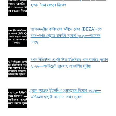
হাজার টাকা বেতনে নিয়োগ
প্রধানমন্ত্রীর কার্যালয়ের অধীনে বেজা (BEZA)-তে
নবম–দশম গ্রেডে চাকরির সুযোগ ২০২৬—আবেদন
চলছে
নগদ লিমিটেডে ডেপুটি লিড ইঞ্জিনিয়ার পদে চাকরির সুযোগ
২০২৬—প্রভিডেন্ট ফান্ডসহ আকর্ষণীয় সুবিধা
ব্র্যাক ব্যাংকে ইন্টার্নশিপ প্রোগ্রামে নিয়োগ ২০২৬—
অভিজ্ঞতা ছাড়াই আবেদন করার সুযোগ