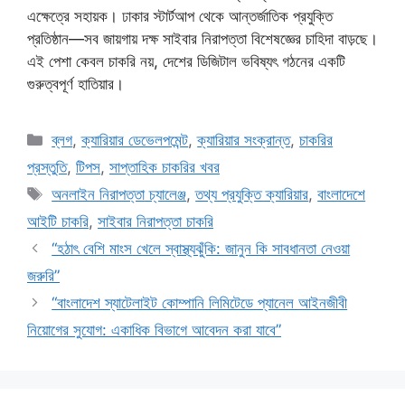
এক্ষেত্রে সহায়ক। ঢাকার স্টার্টআপ থেকে আন্তর্জাতিক প্রযুক্তি
প্রতিষ্ঠান—সব জায়গায় দক্ষ সাইবার নিরাপত্তা বিশেষজ্ঞের চাহিদা বাড়ছে।
এই পেশা কেবল চাকরি নয়, দেশের ডিজিটাল ভবিষ্যৎ গঠনের একটি
গুরুত্বপূর্ণ হাতিয়ার।
Categories
ব্লগ
,
ক্যারিয়ার ডেভেলপমেন্ট
,
ক্যারিয়ার সংক্রান্ত
,
চাকরির
প্রস্তুতি
,
টিপস
,
সাপ্তাহিক চাকরির খবর
Tags
অনলাইন নিরাপত্তা চ্যালেঞ্জ
,
তথ্য প্রযুক্তি ক্যারিয়ার
,
বাংলাদেশে
আইটি চাকরি
,
সাইবার নিরাপত্তা চাকরি
“হঠাৎ বেশি মাংস খেলে স্বাস্থ্যঝুঁকি: জানুন কি সাবধানতা নেওয়া
জরুরি”
“বাংলাদেশ স্যাটেলাইট কোম্পানি লিমিটেডে প্যানেল আইনজীবী
নিয়োগের সুযোগ: একাধিক বিভাগে আবেদন করা যাবে”