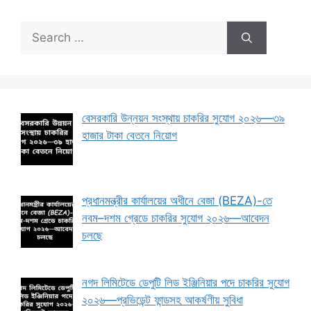
Search
for:
বেসরকারি উন্নয়ন সংস্থায় চাকরির সুযোগ ২০২৬—৩৯
হাজার টাকা বেতনে নিয়োগ
প্রধানমন্ত্রীর কার্যালয়ের অধীনে বেজা (BEZA)-তে
নবম–দশম গ্রেডে চাকরির সুযোগ ২০২৬—আবেদন
চলছে
নগদ লিমিটেডে ডেপুটি লিড ইঞ্জিনিয়ার পদে চাকরির সুযোগ
২০২৬—প্রভিডেন্ট ফান্ডসহ আকর্ষণীয় সুবিধা