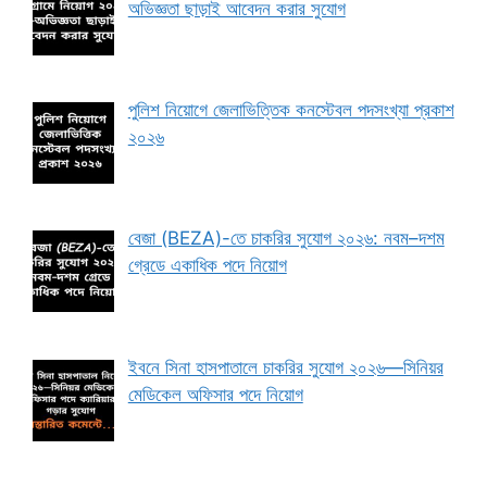
অভিজ্ঞতা ছাড়াই আবেদন করার সুযোগ
পুলিশ নিয়োগে জেলাভিত্তিক কনস্টেবল পদসংখ্যা প্রকাশ
২০২৬
বেজা (BEZA)-তে চাকরির সুযোগ ২০২৬: নবম–দশম
গ্রেডে একাধিক পদে নিয়োগ
ইবনে সিনা হাসপাতালে চাকরির সুযোগ ২০২৬—সিনিয়র
মেডিকেল অফিসার পদে নিয়োগ