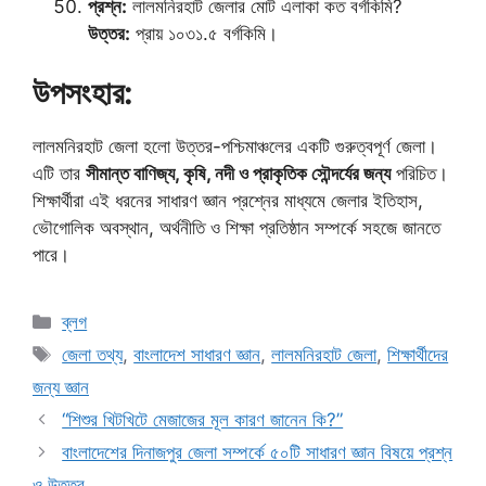
প্রশ্ন:
লালমনিরহাট জেলার মোট এলাকা কত বর্গকিমি?
উত্তর:
প্রায় ১০৩১.৫ বর্গকিমি।
উপসংহার:
লালমনিরহাট জেলা হলো উত্তর-পশ্চিমাঞ্চলের একটি গুরুত্বপূর্ণ জেলা।
এটি তার
সীমান্ত বাণিজ্য, কৃষি, নদী ও প্রাকৃতিক সৌন্দর্যের জন্য
পরিচিত।
শিক্ষার্থীরা এই ধরনের সাধারণ জ্ঞান প্রশ্নের মাধ্যমে জেলার ইতিহাস,
ভৌগোলিক অবস্থান, অর্থনীতি ও শিক্ষা প্রতিষ্ঠান সম্পর্কে সহজে জানতে
পারে।
Categories
ব্লগ
Tags
জেলা তথ্য
,
বাংলাদেশ সাধারণ জ্ঞান
,
লালমনিরহাট জেলা
,
শিক্ষার্থীদের
জন্য জ্ঞান
“শিশুর খিটখিটে মেজাজের মূল কারণ জানেন কি?”
বাংলাদেশের দিনাজপুর জেলা সম্পর্কে ৫০টি সাধারণ জ্ঞান বিষয়ে প্রশ্ন
ও উত্তর