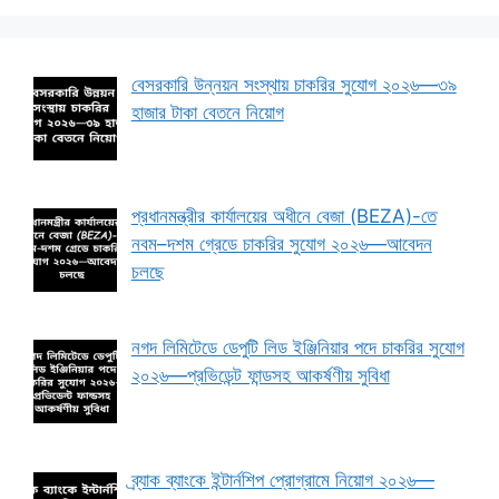
বেসরকারি উন্নয়ন সংস্থায় চাকরির সুযোগ ২০২৬—৩৯
হাজার টাকা বেতনে নিয়োগ
প্রধানমন্ত্রীর কার্যালয়ের অধীনে বেজা (BEZA)-তে
নবম–দশম গ্রেডে চাকরির সুযোগ ২০২৬—আবেদন
চলছে
নগদ লিমিটেডে ডেপুটি লিড ইঞ্জিনিয়ার পদে চাকরির সুযোগ
২০২৬—প্রভিডেন্ট ফান্ডসহ আকর্ষণীয় সুবিধা
ব্র্যাক ব্যাংকে ইন্টার্নশিপ প্রোগ্রামে নিয়োগ ২০২৬—