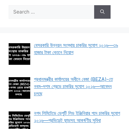
Search
for:
বেসরকারি উন্নয়ন সংস্থায় চাকরির সুযোগ ২০২৬—৩৯
হাজার টাকা বেতনে নিয়োগ
প্রধানমন্ত্রীর কার্যালয়ের অধীনে বেজা (BEZA)-তে
নবম–দশম গ্রেডে চাকরির সুযোগ ২০২৬—আবেদন
চলছে
নগদ লিমিটেডে ডেপুটি লিড ইঞ্জিনিয়ার পদে চাকরির সুযোগ
২০২৬—প্রভিডেন্ট ফান্ডসহ আকর্ষণীয় সুবিধা