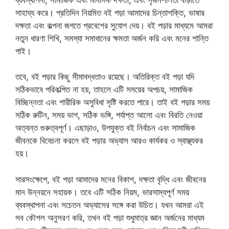
সাহায্য করে। প্রতিদিন নিয়মিত বই পড়া আমাদের চিন্তাশক্তি, ভাষার
দক্ষতা এবং কল্পনা জগতে প্রবেশের সুযোগ দেয়। বই পড়ার মাধ্যমে আমরা
নতুন ধারণা শিখি, সমস্যা সমাধানের ক্ষমতা অর্জন করি এবং মনের শান্তি
পাই।
তবে, বই পড়ার কিছু সীমাবদ্ধতাও রয়েছে। অতিরিক্ত বই পড়া যদি
সঠিকভাবে পরিকল্পিত না হয়, তাহলে এটি সময়ের অপচয়, সামাজিক
বিচ্ছিন্নতা এবং শারীরিক অসুবিধা সৃষ্টি করতে পারে। তাই বই পড়ার সময়
সঠিক রুটিন, সময় ভাগ, সঠিক ভঙ্গি, পর্যাপ্ত আলো এবং বিরতি নেওয়া
অত্যন্ত গুরুত্বপূর্ণ। এছাড়াও, উপযুক্ত বই নির্বাচন এবং সামাজিক
জীবনকে বিবেচনা করলে বই পড়ার অভ্যাস আরও কার্যকর ও স্বাস্থ্যকর
হয়।
সারসংক্ষেপে, বই পড়া আমাদের মনের বিকাশ, দক্ষতা বৃদ্ধি এবং জীবনের
মান উন্নয়নে সহায়ক। তবে এটি সঠিক নিয়ম, ভারসাম্যপূর্ণ সময়
ব্যবস্থাপনা এবং সচেতন অভ্যাসের সঙ্গে করা উচিত। যখন আমরা এই
সব কৌশল অনুসরণ করি, তখন বই পড়া শুধুমাত্র জ্ঞান অর্জনের মাধ্যম