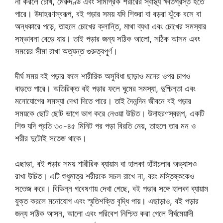
না করলে চোখ, মেরুদণ্ড এবং সামগ্রিক শরীরের স্বাস্থ্য ক্ষতিগ্রস্ত হতে
পারে। উদাহরণস্বরূপ, বই পড়ার সময় যদি শিশুরা বা বড়রা ঝুঁকে বসে বা
অন্ধকারে পড়ে, তাহলে চোখের ক্লান্তি, মাথা ব্যথা এবং চোখের সমস্যার
সম্ভাবনা বেড়ে যায়। তাই পড়ার জন্য সঠিক আলো, সঠিক আসন এবং
সময়ের সীমা রাখা অত্যন্ত গুরুত্বপূর্ণ।
দীর্ঘ সময় বই পড়ার ফলে শারীরিক অসুবিধা ছাড়াও মনের ওপর চাপও
বাড়তে পারে। অতিরিক্ত বই পড়ার ফলে ঘুমের সমস্যা, দুশ্চিন্তা এবং
মনোযোগের সমস্যা দেখা দিতে পারে। তাই দৈনন্দিন জীবনে বই পড়ার
সময়কে ছোট ছোট ভাগে ভাগ করে নেওয়া উচিত। উদাহরণস্বরূপ, একটি
শিশু যদি প্রতি ৩০-৪৫ মিনিট পর পড়া বিরতি নেয়, তাহলে তার মন ও
শরীর দুটোই সতেজ থাকে।
এছাড়া, বই পড়ার সময় শারীরিক ব্যায়াম বা হালকা হাঁটাচলার অভ্যাসও
রাখা উচিত। এটি শুধুমাত্র শরীরকে সচল রাখে না, বরং মস্তিষ্ককেও
সতেজ করে। বিভিন্ন গবেষণায় দেখা গেছে, বই পড়ার সঙ্গে হালকা ব্যায়াম
যুক্ত করলে মনোযোগ এবং স্মৃতিশক্তি বৃদ্ধি পায়। এছাড়াও, বই পড়ার
জন্য সঠিক আসন, আলো এবং পরিবেশ নিশ্চিত করা গেলে দীর্ঘমেয়াদী