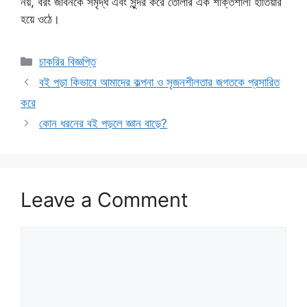
নয়, বরং জীবনকে সমৃদ্ধ এবং সুন্দর করে তোলার এক শক্তিশালী হাতিয়ার
হয়ে ওঠে।
Categories
চাকরির বিজ্ঞপ্তি
বই পড়া কিভাবে আমাদের কল্পনা ও সৃজনশীলতার জগতকে প্রসারিত
করে
কোন ধরনের বই পড়লে জ্ঞান বাড়ে?
Leave a Comment
Comment