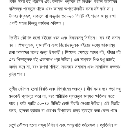
কোন সময় বই পড়বেন এবং কতক্ষণ পড়বেন তা নির্ধারণ করলে আমাদের
মস্তিষ্ক প্রস্তুত থাকে এবং আমরা অপ্রয়োজনীয় সময় নষ্ট করি না।
উদাহরণস্বরূপ, সকালে বা সন্ধ্যায় ৩০-৬০ মিনিট বই পড়ার জন্য রাখা
একটি সহজ কিন্তু কার্যকর কৌশল।
দ্বিতীয় কৌশল হলো বইয়ের ধরন এবং বিষয়বস্তু নির্বাচন। সব বই সমান
নয়। শিক্ষামূলক, সৃজনশীল এবং বিনোদনমূলক বইয়ের মধ্যে ভারসাম্য
রাখা আমাদের মনের জন্য উপকারী। শিশুদের ক্ষেত্রে গল্পের বই, ধাঁধার বই
এবং শিক্ষামূলক বই একসাথে পড়া উচিত। এর মাধ্যমে শিশু শুধু জ্ঞানই
অর্জন করে না, বরং কল্পনা শক্তি, সমস্যার সমাধান এবং সামাজিক দক্ষতাও
বৃদ্ধি পায়।
তৃতীয় কৌশল হলো বিরতি এবং বিশ্রামের গুরুত্ব। দীর্ঘ সময় ধরে পড়া শুধু
মনকেই ক্লান্ত করে না, বরং শারীরিক স্বাস্থ্যের জন্যও ক্ষতিকর হতে
পারে। তাই প্রতি ৩০-৪৫ মিনিটে ছোট বিরতি নেওয়া উচিত। এই বিরতি
চলার, হালকা ব্যায়াম বা চোখের বিশ্রামের জন্য ব্যবহার করা যেতে পারে।
চতুর্থ কৌশল হলো লক্ষ্য নির্ধারণ এবং অগ্রগতি পর্যবেক্ষণ। প্রতিদিন বা