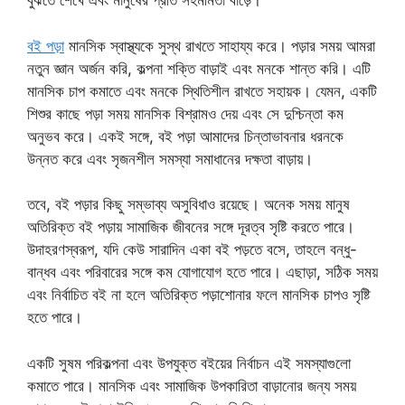
বুঝতে শেখে এবং মানুষের প্রতি সহমর্মিতা বাড়ে।
বই পড়া
মানসিক স্বাস্থ্যকে সুস্থ রাখতে সাহায্য করে। পড়ার সময় আমরা
নতুন জ্ঞান অর্জন করি, কল্পনা শক্তি বাড়াই এবং মনকে শান্ত করি। এটি
মানসিক চাপ কমাতে এবং মনকে স্থিতিশীল রাখতে সহায়ক। যেমন, একটি
শিশুর কাছে পড়া সময় মানসিক বিশ্রামও দেয় এবং সে দুশ্চিন্তা কম
অনুভব করে। একই সঙ্গে, বই পড়া আমাদের চিন্তাভাবনার ধরনকে
উন্নত করে এবং সৃজনশীল সমস্যা সমাধানের দক্ষতা বাড়ায়।
তবে, বই পড়ার কিছু সম্ভাব্য অসুবিধাও রয়েছে। অনেক সময় মানুষ
অতিরিক্ত বই পড়ায় সামাজিক জীবনের সঙ্গে দূরত্ব সৃষ্টি করতে পারে।
উদাহরণস্বরূপ, যদি কেউ সারাদিন একা বই পড়তে বসে, তাহলে বন্ধু-
বান্ধব এবং পরিবারের সঙ্গে কম যোগাযোগ হতে পারে। এছাড়া, সঠিক সময়
এবং নির্বাচিত বই না হলে অতিরিক্ত পড়াশোনার ফলে মানসিক চাপও সৃষ্টি
হতে পারে।
একটি সুষম পরিকল্পনা এবং উপযুক্ত বইয়ের নির্বাচন এই সমস্যাগুলো
কমাতে পারে। মানসিক এবং সামাজিক উপকারিতা বাড়ানোর জন্য সময়