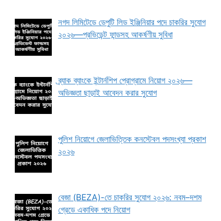
নগদ লিমিটেডে ডেপুটি লিড ইঞ্জিনিয়ার পদে চাকরির সুযোগ
২০২৬—প্রভিডেন্ট ফান্ডসহ আকর্ষণীয় সুবিধা
ব্র্যাক ব্যাংকে ইন্টার্নশিপ প্রোগ্রামে নিয়োগ ২০২৬—
অভিজ্ঞতা ছাড়াই আবেদন করার সুযোগ
পুলিশ নিয়োগে জেলাভিত্তিক কনস্টেবল পদসংখ্যা প্রকাশ
২০২৬
বেজা (BEZA)-তে চাকরির সুযোগ ২০২৬: নবম–দশম
গ্রেডে একাধিক পদে নিয়োগ