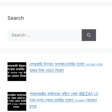
Search
Search
for:
বেসরকারি উন্নয়ন সংস্থায় চাকরির সুযোগ ২০২৬—৩৯
হাজার টাকা বেতনে নিয়োগ
প্রধানমন্ত্রীর কার্যালয়ের অধীনে বেজা (BEZA)-তে
নবম–দশম গ্রেডে চাকরির সুযোগ ২০২৬—আবেদন
চলছে