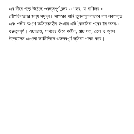
এর তীরে গড়ে উঠেছে গুরুত্বপূর্ণ বন্দর ও শহর, যা বাণিজ্য ও
নৌপরিবহনের জন্য সমৃদ্ধ। সাগরের পানি তুলনামূলকভাবে কম লবণাক্ত
এবং গভীর অংশে অক্সিজেনহীন হওয়ায় এটি বৈজ্ঞানিক গবেষণার জন্যও
গুরুত্বপূর্ণ। এছাড়াও, সাগরের তীরে পর্যটন, মাছ ধরা, তেল ও গ্যাস
উত্তোলন এগুলো অর্থনীতিতে গুরুত্বপূর্ণ ভূমিকা পালন করে।