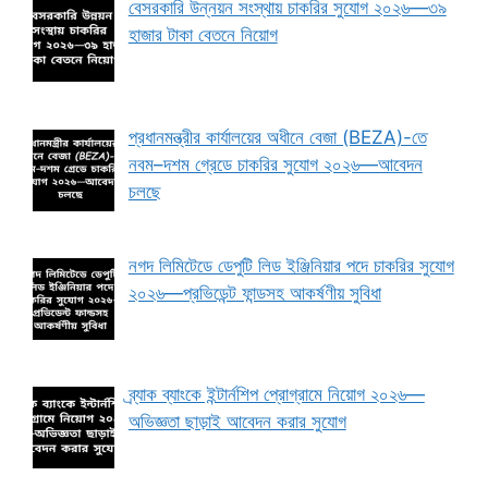
বেসরকারি উন্নয়ন সংস্থায় চাকরির সুযোগ ২০২৬—৩৯
হাজার টাকা বেতনে নিয়োগ
প্রধানমন্ত্রীর কার্যালয়ের অধীনে বেজা (BEZA)-তে
নবম–দশম গ্রেডে চাকরির সুযোগ ২০২৬—আবেদন
চলছে
নগদ লিমিটেডে ডেপুটি লিড ইঞ্জিনিয়ার পদে চাকরির সুযোগ
২০২৬—প্রভিডেন্ট ফান্ডসহ আকর্ষণীয় সুবিধা
ব্র্যাক ব্যাংকে ইন্টার্নশিপ প্রোগ্রামে নিয়োগ ২০২৬—
অভিজ্ঞতা ছাড়াই আবেদন করার সুযোগ