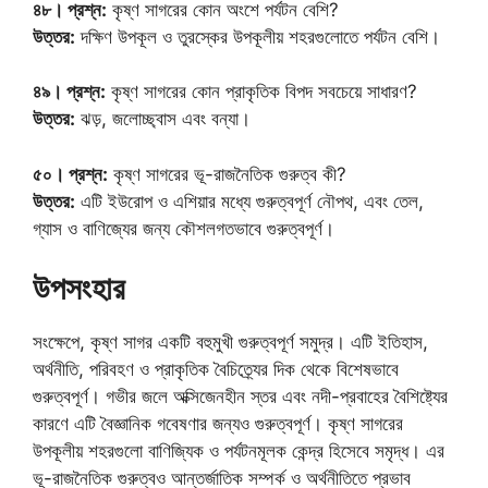
৪৮। প্রশ্ন:
কৃষ্ণ সাগরের কোন অংশে পর্যটন বেশি?
উত্তর:
দক্ষিণ উপকূল ও তুরস্কের উপকূলীয় শহরগুলোতে পর্যটন বেশি।
৪৯। প্রশ্ন:
কৃষ্ণ সাগরের কোন প্রাকৃতিক বিপদ সবচেয়ে সাধারণ?
উত্তর:
ঝড়, জলোচ্ছ্বাস এবং বন্যা।
৫০। প্রশ্ন:
কৃষ্ণ সাগরের ভূ-রাজনৈতিক গুরুত্ব কী?
উত্তর:
এটি ইউরোপ ও এশিয়ার মধ্যে গুরুত্বপূর্ণ নৌপথ, এবং তেল,
গ্যাস ও বাণিজ্যের জন্য কৌশলগতভাবে গুরুত্বপূর্ণ।
উপসংহার
সংক্ষেপে, কৃষ্ণ সাগর একটি বহুমুখী গুরুত্বপূর্ণ সমুদ্র। এটি ইতিহাস,
অর্থনীতি, পরিবহণ ও প্রাকৃতিক বৈচিত্র্যের দিক থেকে বিশেষভাবে
গুরুত্বপূর্ণ। গভীর জলে অক্সিজেনহীন স্তর এবং নদী-প্রবাহের বৈশিষ্ট্যের
কারণে এটি বৈজ্ঞানিক গবেষণার জন্যও গুরুত্বপূর্ণ। কৃষ্ণ সাগরের
উপকূলীয় শহরগুলো বাণিজ্যিক ও পর্যটনমূলক কেন্দ্র হিসেবে সমৃদ্ধ। এর
ভূ-রাজনৈতিক গুরুত্বও আন্তর্জাতিক সম্পর্ক ও অর্থনীতিতে প্রভাব