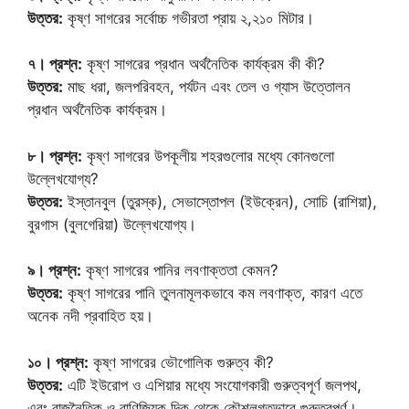
উত্তর:
কৃষ্ণ সাগরের সর্বোচ্চ গভীরতা প্রায় ২,২১০ মিটার।
৭। প্রশ্ন:
কৃষ্ণ সাগরের প্রধান অর্থনৈতিক কার্যক্রম কী কী?
উত্তর:
মাছ ধরা, জলপরিবহন, পর্যটন এবং তেল ও গ্যাস উত্তোলন
প্রধান অর্থনৈতিক কার্যক্রম।
৮। প্রশ্ন:
কৃষ্ণ সাগরের উপকূলীয় শহরগুলোর মধ্যে কোনগুলো
উল্লেখযোগ্য?
উত্তর:
ইস্তানবুল (তুরস্ক), সেভাস্তোপল (ইউক্রেন), সোচি (রাশিয়া),
বুরগাস (বুলগেরিয়া) উল্লেখযোগ্য।
৯। প্রশ্ন:
কৃষ্ণ সাগরের পানির লবণাক্ততা কেমন?
উত্তর:
কৃষ্ণ সাগরের পানি তুলনামূলকভাবে কম লবণাক্ত, কারণ এতে
অনেক নদী প্রবাহিত হয়।
১০। প্রশ্ন:
কৃষ্ণ সাগরের ভৌগোলিক গুরুত্ব কী?
উত্তর:
এটি ইউরোপ ও এশিয়ার মধ্যে সংযোগকারী গুরুত্বপূর্ণ জলপথ,
এবং রাজনৈতিক ও বাণিজ্যিক দিক থেকে কৌশলগতভাবে গুরুত্বপূর্ণ।