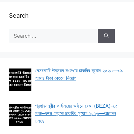
Search
Search
for:
বেসরকারি উন্নয়ন সংস্থায় চাকরির সুযোগ ২০২৬—৩৯
হাজার টাকা বেতনে নিয়োগ
প্রধানমন্ত্রীর কার্যালয়ের অধীনে বেজা (BEZA)-তে
নবম–দশম গ্রেডে চাকরির সুযোগ ২০২৬—আবেদন
চলছে