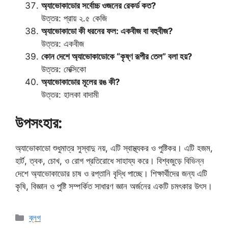
অ্যাভোকাডোর সর্বোচ্চ ওজনের রেকর্ড কত?
উত্তর: প্রায় ২.৫ কেজি
অ্যাভোকাডো কী ধরনের ফল: একবীজ বা বহুবীজ?
উত্তর: একবীজ
কোন দেশে অ্যাভোকাডোকে “কৃষ্ণ রূপীর তেল” বলা হয়?
উত্তর: মেক্সিকো
অ্যাভোকাডোর মূলের রঙ কী?
উত্তর: হালকা বাদামী
উপসংহার:
অ্যাভোকাডো শুধুমাত্র সুস্বাদু নয়, এটি স্বাস্থ্যকর ও পুষ্টিকর। এটি হজম,
হার্ট, ত্বক, চোখ, ও রোগ প্রতিরোধে সাহায্য করে। বিশ্বজুড়ে বিভিন্ন
দেশে অ্যাভোকাডোর চাষ ও রপ্তানি বৃদ্ধি পাচ্ছে। শিক্ষার্থীদের জন্য এটি
কৃষি, বিজ্ঞান ও পুষ্টি সম্পর্কিত সাধারণ জ্ঞান অর্জনের একটি চমৎকার উৎস।
Categories
ব্লগ