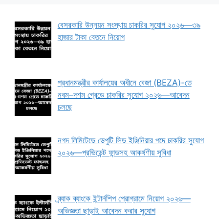
বেসরকারি উন্নয়ন সংস্থায় চাকরির সুযোগ ২০২৬—৩৯
হাজার টাকা বেতনে নিয়োগ
প্রধানমন্ত্রীর কার্যালয়ের অধীনে বেজা (BEZA)-তে
নবম–দশম গ্রেডে চাকরির সুযোগ ২০২৬—আবেদন
চলছে
নগদ লিমিটেডে ডেপুটি লিড ইঞ্জিনিয়ার পদে চাকরির সুযোগ
২০২৬—প্রভিডেন্ট ফান্ডসহ আকর্ষণীয় সুবিধা
ব্র্যাক ব্যাংকে ইন্টার্নশিপ প্রোগ্রামে নিয়োগ ২০২৬—
অভিজ্ঞতা ছাড়াই আবেদন করার সুযোগ