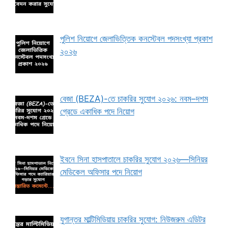
পুলিশ নিয়োগে জেলাভিত্তিক কনস্টেবল পদসংখ্যা প্রকাশ
২০২৬
বেজা (BEZA)-তে চাকরির সুযোগ ২০২৬: নবম–দশম
গ্রেডে একাধিক পদে নিয়োগ
ইবনে সিনা হাসপাতালে চাকরির সুযোগ ২০২৬—সিনিয়র
মেডিকেল অফিসার পদে নিয়োগ
যুগান্তর মাল্টিমিডিয়ায় চাকরির সুযোগ: নিউজরুম এডিটর