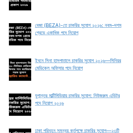
বেজা (BEZA)-তে চাকরির সুযোগ ২০২৬: নবম–দশম
গ্রেডে একাধিক পদে নিয়োগ
ইবনে সিনা হাসপাতালে চাকরির সুযোগ ২০২৬—সিনিয়র
মেডিকেল অফিসার পদে নিয়োগ
যুগান্তর মাল্টিমিডিয়ায় চাকরির সুযোগ: নিউজরুম এডিটর
পদে নিয়োগ ২০২৬
ঢাকা পরিবহন সমন্বয় কর্তৃপক্ষে চাকরির সুযোগ—২৩টি