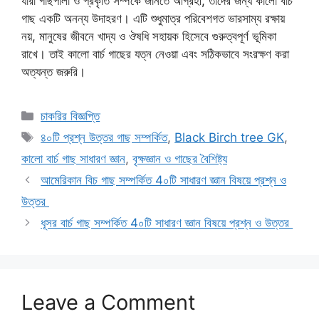
যারা গাছপালা ও প্রকৃতি সম্পর্কে জানতে আগ্রহী, তাদের জন্য কালো বার্চ
গাছ একটি অনন্য উদাহরণ। এটি শুধুমাত্র পরিবেশগত ভারসাম্য রক্ষায়
নয়, মানুষের জীবনে খাদ্য ও ঔষধি সহায়ক হিসেবে গুরুত্বপূর্ণ ভূমিকা
রাখে। তাই কালো বার্চ গাছের যত্ন নেওয়া এবং সঠিকভাবে সংরক্ষণ করা
অত্যন্ত জরুরি।
Categories
চাকরির বিজ্ঞপ্তি
Tags
৪০টি প্রশ্ন উত্তর গাছ সম্পর্কিত
,
Black Birch tree GK
,
কালো বার্চ গাছ সাধারণ জ্ঞান
,
বৃক্ষজ্ঞান ও গাছের বৈশিষ্ট্য
আমেরিকান বিচ গাছ সম্পর্কিত 4০টি সাধারণ জ্ঞান বিষয়ে প্রশ্ন ও
উত্তর
ধূসর বার্চ গাছ সম্পর্কিত 4০টি সাধারণ জ্ঞান বিষয়ে প্রশ্ন ও উত্তর
Leave a Comment