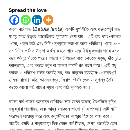
Spread the love
কালো বার্চ গাছ (
Betula lenta
) একটি সুপরিচিত এবং গুরুত্বপূর্ণ গাছ
যা প্রধানত উত্তর আমেরিকার পূর্বাঞ্চলে দেখা যায়। এটি তার ধূসর-কালচে
খোসা, শক্ত কাঠ এবং মিষ্টি গন্ধযুক্ত স্যাপের জন্য পরিচিত। প্রায় ২০–
৩০ মিটার পর্যন্ত উচ্চতা অর্জন করতে পারে এবং দীর্ঘায়ু হওয়ায় প্রায় ২০০
বছর পর্যন্ত বাঁচতে পারে। কালো বার্চ গাছের পাতা চকচকে সবুজ, দাঁত دار
প্রান্তসহ, এবং শরতে হলুদ বা হালকা বাদামী রঙ ধারণ করে। এটি শুধু
বনায়ন ও পরিবেশ রক্ষার জন্যই নয়, বরং মানুষের ব্যবহারেও গুরুত্বপূর্ণ
ভূমিকা রাখে। কাঠ, আসবাবপত্র, সিরাপ, ঔষধি তেল ও সুগন্ধি তৈরি
করতে কালো বার্চ গাছের স্যাপ এবং কাঠ ব্যবহৃত হয়।
কালো বার্চ গাছের অন্যান্য বৈশিষ্ট্যগুলোর মধ্যে রয়েছে ধীরগতিতে বৃদ্ধি,
বায়ু দ্বারা পরাগায়ন, এবং আর্দ্র বনাঞ্চলে ভালো বৃদ্ধি পাওয়া। এটি মাটি
সংরক্ষণে সাহায্য করে এবং বন্যজীবনের আশ্রয় হিসেবে কাজ করে।
গাছটির ঔষধি ও খাদ্যযোগ্য দিক যেমন বার্চ সিরাপ, মেথল অলেইট তেল