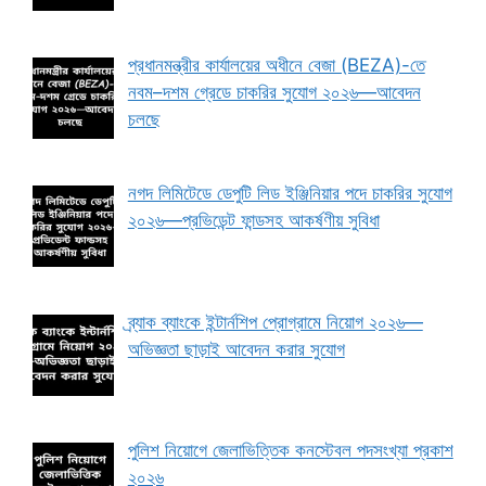
প্রধানমন্ত্রীর কার্যালয়ের অধীনে বেজা (BEZA)-তে
নবম–দশম গ্রেডে চাকরির সুযোগ ২০২৬—আবেদন
চলছে
নগদ লিমিটেডে ডেপুটি লিড ইঞ্জিনিয়ার পদে চাকরির সুযোগ
২০২৬—প্রভিডেন্ট ফান্ডসহ আকর্ষণীয় সুবিধা
ব্র্যাক ব্যাংকে ইন্টার্নশিপ প্রোগ্রামে নিয়োগ ২০২৬—
অভিজ্ঞতা ছাড়াই আবেদন করার সুযোগ
পুলিশ নিয়োগে জেলাভিত্তিক কনস্টেবল পদসংখ্যা প্রকাশ
২০২৬