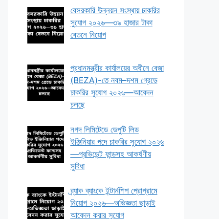
বেসরকারি উন্নয়ন সংস্থায় চাকরির
সুযোগ ২০২৬—৩৯ হাজার টাকা
বেতনে নিয়োগ
প্রধানমন্ত্রীর কার্যালয়ের অধীনে বেজা
(BEZA)-তে নবম–দশম গ্রেডে
চাকরির সুযোগ ২০২৬—আবেদন
চলছে
নগদ লিমিটেডে ডেপুটি লিড
ইঞ্জিনিয়ার পদে চাকরির সুযোগ ২০২৬
—প্রভিডেন্ট ফান্ডসহ আকর্ষণীয়
সুবিধা
ব্র্যাক ব্যাংকে ইন্টার্নশিপ প্রোগ্রামে
নিয়োগ ২০২৬—অভিজ্ঞতা ছাড়াই
আবেদন করার সুযোগ