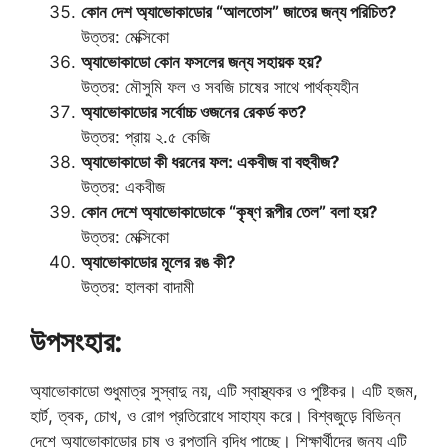
কোন দেশ অ্যাভোকাডোর “আলতোস” জাতের জন্য পরিচিত?
উত্তর: মেক্সিকো
অ্যাভোকাডো কোন ফসলের জন্য সহায়ক হয়?
উত্তর: মৌসুমি ফল ও সবজি চাষের সাথে পার্থক্যহীন
অ্যাভোকাডোর সর্বোচ্চ ওজনের রেকর্ড কত?
উত্তর: প্রায় ২.৫ কেজি
অ্যাভোকাডো কী ধরনের ফল: একবীজ বা বহুবীজ?
উত্তর: একবীজ
কোন দেশে অ্যাভোকাডোকে “কৃষ্ণ রূপীর তেল” বলা হয়?
উত্তর: মেক্সিকো
অ্যাভোকাডোর মূলের রঙ কী?
উত্তর: হালকা বাদামী
উপসংহার:
অ্যাভোকাডো শুধুমাত্র সুস্বাদু নয়, এটি স্বাস্থ্যকর ও পুষ্টিকর। এটি হজম,
হার্ট, ত্বক, চোখ, ও রোগ প্রতিরোধে সাহায্য করে। বিশ্বজুড়ে বিভিন্ন
দেশে অ্যাভোকাডোর চাষ ও রপ্তানি বৃদ্ধি পাচ্ছে। শিক্ষার্থীদের জন্য এটি