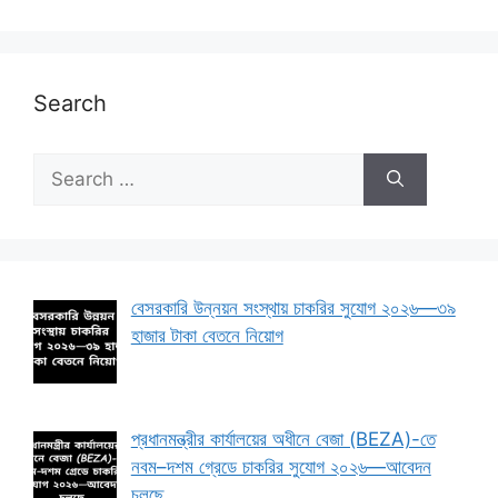
Search
Search
for:
বেসরকারি উন্নয়ন সংস্থায় চাকরির সুযোগ ২০২৬—৩৯
হাজার টাকা বেতনে নিয়োগ
প্রধানমন্ত্রীর কার্যালয়ের অধীনে বেজা (BEZA)-তে
নবম–দশম গ্রেডে চাকরির সুযোগ ২০২৬—আবেদন
চলছে