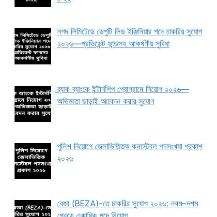
নগদ লিমিটেডে ডেপুটি লিড ইঞ্জিনিয়ার পদে চাকরির সুযোগ
২০২৬—প্রভিডেন্ট ফান্ডসহ আকর্ষণীয় সুবিধা
ব্র্যাক ব্যাংকে ইন্টার্নশিপ প্রোগ্রামে নিয়োগ ২০২৬—
অভিজ্ঞতা ছাড়াই আবেদন করার সুযোগ
পুলিশ নিয়োগে জেলাভিত্তিক কনস্টেবল পদসংখ্যা প্রকাশ
২০২৬
বেজা (BEZA)-তে চাকরির সুযোগ ২০২৬: নবম–দশম
গ্রেডে একাধিক পদে নিয়োগ