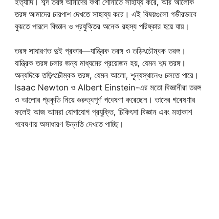
ইত্যাদি। শব্দ তরঙ্গ আমাদের কথা শোনাতে সাহায্য করে, আর আলোক
তরঙ্গ আমাদের চারপাশ দেখতে সাহায্য করে। এই বিষয়গুলো গভীরভাবে
বুঝতে পারলে বিজ্ঞান ও প্রযুক্তির অনেক রহস্য পরিষ্কার হয়ে যায়।
তরঙ্গ সাধারণত দুই প্রকার—যান্ত্রিক তরঙ্গ ও তড়িৎচৌম্বক তরঙ্গ।
যান্ত্রিক তরঙ্গ চলার জন্য মাধ্যমের প্রয়োজন হয়, যেমন শব্দ তরঙ্গ।
অন্যদিকে তড়িৎচৌম্বক তরঙ্গ, যেমন আলো, শূন্যস্থানেও চলতে পারে।
Isaac Newton ও Albert Einstein-এর মতো বিজ্ঞানীরা তরঙ্গ
ও আলোর প্রকৃতি নিয়ে গুরুত্বপূর্ণ গবেষণা করেছেন। তাদের গবেষণার
ফলেই আজ আমরা যোগাযোগ প্রযুক্তি, চিকিৎসা বিজ্ঞান এবং মহাকাশ
গবেষণায় অসাধারণ উন্নতি দেখতে পাচ্ছি।