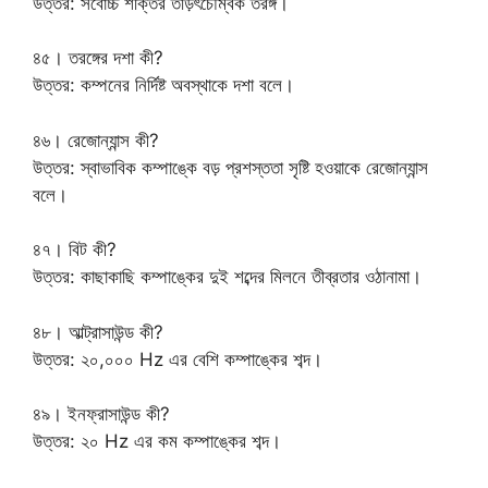
উত্তর: সর্বোচ্চ শক্তির তড়িৎচৌম্বক তরঙ্গ।
৪৫। তরঙ্গের দশা কী?
উত্তর: কম্পনের নির্দিষ্ট অবস্থাকে দশা বলে।
৪৬। রেজোন্যান্স কী?
উত্তর: স্বাভাবিক কম্পাঙ্কে বড় প্রশস্ততা সৃষ্টি হওয়াকে রেজোন্যান্স
বলে।
৪৭। বিট কী?
উত্তর: কাছাকাছি কম্পাঙ্কের দুই শব্দের মিলনে তীব্রতার ওঠানামা।
৪৮। আল্ট্রাসাউন্ড কী?
উত্তর: ২০,০০০ Hz এর বেশি কম্পাঙ্কের শব্দ।
৪৯। ইনফ্রাসাউন্ড কী?
উত্তর: ২০ Hz এর কম কম্পাঙ্কের শব্দ।