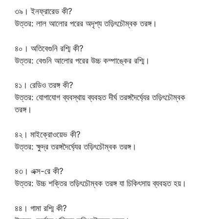
৩৯। ইনফ্রারেড কী?
উত্তর: লাল আলোর পরের অদৃশ্য তড়িৎচৌম্বক তরঙ্গ।
৪০। অতিবেগুনি রশ্মি কী?
উত্তর: বেগুনি আলোর পরের উচ্চ কম্পাঙ্কের রশ্মি।
৪১। রেডিও তরঙ্গ কী?
উত্তর: যোগাযোগ ব্যবস্থায় ব্যবহৃত দীর্ঘ তরঙ্গদৈর্ঘ্যের তড়িৎচৌম্বক
তরঙ্গ।
৪২। মাইক্রোওয়েভ কী?
উত্তর: ক্ষুদ্র তরঙ্গদৈর্ঘ্যের তড়িৎচৌম্বক তরঙ্গ।
৪৩। এক্স-রে কী?
উত্তর: উচ্চ শক্তির তড়িৎচৌম্বক তরঙ্গ যা চিকিৎসায় ব্যবহৃত হয়।
৪৪। গামা রশ্মি কী?