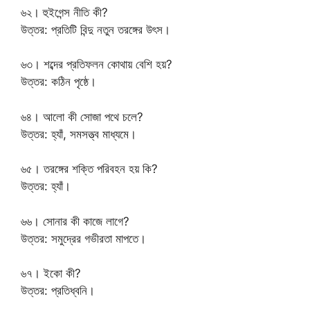
৬২। হুইগেন্স নীতি কী?
উত্তর: প্রতিটি বিন্দু নতুন তরঙ্গের উৎস।
৬৩। শব্দের প্রতিফলন কোথায় বেশি হয়?
উত্তর: কঠিন পৃষ্ঠে।
৬৪। আলো কী সোজা পথে চলে?
উত্তর: হ্যাঁ, সমসত্ত্ব মাধ্যমে।
৬৫। তরঙ্গের শক্তি পরিবহন হয় কি?
উত্তর: হ্যাঁ।
৬৬। সোনার কী কাজে লাগে?
উত্তর: সমুদ্রের গভীরতা মাপতে।
৬৭। ইকো কী?
উত্তর: প্রতিধ্বনি।