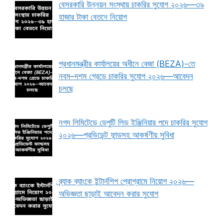
বেসরকারি উন্নয়ন সংস্থায় চাকরির সুযোগ ২০২৬—৩৯
হাজার টাকা বেতনে নিয়োগ
প্রধানমন্ত্রীর কার্যালয়ের অধীনে বেজা (BEZA)-তে
নবম–দশম গ্রেডে চাকরির সুযোগ ২০২৬—আবেদন
চলছে
নগদ লিমিটেডে ডেপুটি লিড ইঞ্জিনিয়ার পদে চাকরির সুযোগ
২০২৬—প্রভিডেন্ট ফান্ডসহ আকর্ষণীয় সুবিধা
ব্র্যাক ব্যাংকে ইন্টার্নশিপ প্রোগ্রামে নিয়োগ ২০২৬—
অভিজ্ঞতা ছাড়াই আবেদন করার সুযোগ