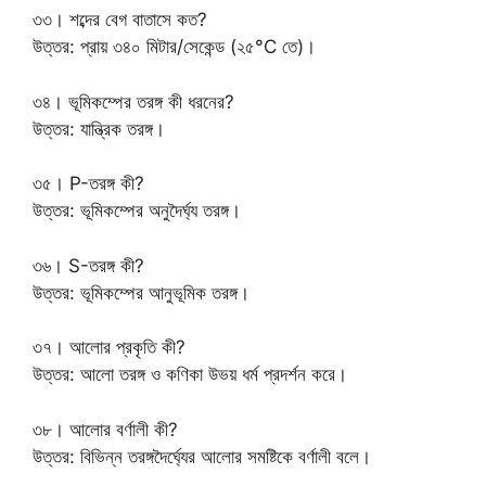
৩৩। শব্দের বেগ বাতাসে কত?
উত্তর: প্রায় ৩৪০ মিটার/সেকেন্ড (২৫°C তে)।
৩৪। ভূমিকম্পের তরঙ্গ কী ধরনের?
উত্তর: যান্ত্রিক তরঙ্গ।
৩৫। P-তরঙ্গ কী?
উত্তর: ভূমিকম্পের অনুদৈর্ঘ্য তরঙ্গ।
৩৬। S-তরঙ্গ কী?
উত্তর: ভূমিকম্পের আনুভূমিক তরঙ্গ।
৩৭। আলোর প্রকৃতি কী?
উত্তর: আলো তরঙ্গ ও কণিকা উভয় ধর্ম প্রদর্শন করে।
৩৮। আলোর বর্ণালী কী?
উত্তর: বিভিন্ন তরঙ্গদৈর্ঘ্যের আলোর সমষ্টিকে বর্ণালী বলে।