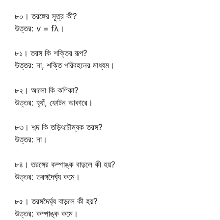
৮০। তরঙ্গের সূত্র কী?
উত্তর: v = fλ।
৮১। তরঙ্গ কি শক্তির রূপ?
উত্তর: না, শক্তি পরিবহনের মাধ্যম।
৮২। আলো কি কণিকা?
উত্তর: হ্যাঁ, ফোটন আকারে।
৮৩। শব্দ কি তড়িৎচৌম্বক তরঙ্গ?
উত্তর: না।
৮৪। তরঙ্গের কম্পাঙ্ক বাড়লে কী হয়?
উত্তর: তরঙ্গদৈর্ঘ্য কমে।
৮৫। তরঙ্গদৈর্ঘ্য বাড়লে কী হয়?
উত্তর: কম্পাঙ্ক কমে।