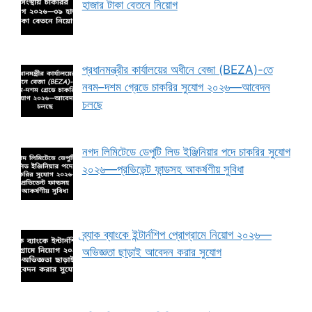
হাজার টাকা বেতনে নিয়োগ
প্রধানমন্ত্রীর কার্যালয়ের অধীনে বেজা (BEZA)-তে
নবম–দশম গ্রেডে চাকরির সুযোগ ২০২৬—আবেদন
চলছে
নগদ লিমিটেডে ডেপুটি লিড ইঞ্জিনিয়ার পদে চাকরির সুযোগ
২০২৬—প্রভিডেন্ট ফান্ডসহ আকর্ষণীয় সুবিধা
ব্র্যাক ব্যাংকে ইন্টার্নশিপ প্রোগ্রামে নিয়োগ ২০২৬—
অভিজ্ঞতা ছাড়াই আবেদন করার সুযোগ