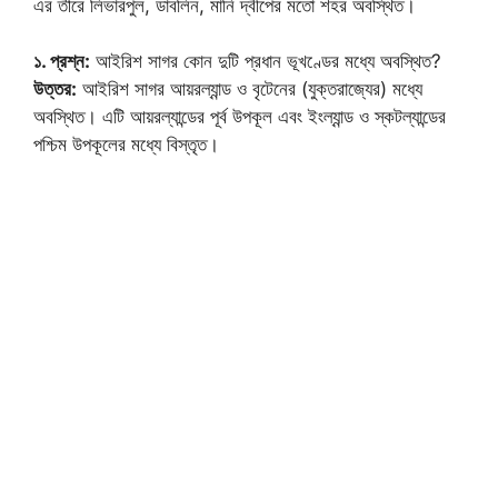
এর তীরে লিভারপুল, ডাবলিন, মানি দ্বীপের মতো শহর অবস্থিত।
১. প্রশ্ন:
আইরিশ সাগর কোন দুটি প্রধান ভূখণ্ডের মধ্যে অবস্থিত?
উত্তর:
আইরিশ সাগর আয়রল্যান্ড ও বৃটেনের (যুক্তরাজ্যের) মধ্যে
অবস্থিত। এটি আয়রল্যান্ডের পূর্ব উপকূল এবং ইংল্যান্ড ও স্কটল্যান্ডের
পশ্চিম উপকূলের মধ্যে বিস্তৃত।