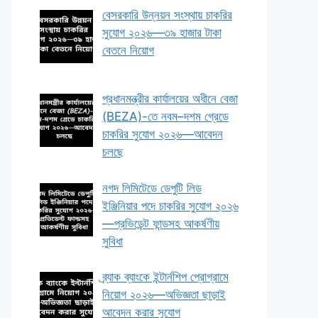
বেসরকারি উন্নয়ন সংস্থায় চাকরির
সুযোগ ২০২৬—৩৯ হাজার টাকা
বেতনে নিয়োগ
প্রধানমন্ত্রীর কার্যালয়ের অধীনে বেজা
(BEZA)-তে নবম–দশম গ্রেডে
চাকরির সুযোগ ২০২৬—আবেদন
চলছে
নগদ লিমিটেডে ডেপুটি লিড
ইঞ্জিনিয়ার পদে চাকরির সুযোগ ২০২৬
—প্রভিডেন্ট ফান্ডসহ আকর্ষণীয়
সুবিধা
ব্র্যাক ব্যাংকে ইন্টার্নশিপ প্রোগ্রামে
নিয়োগ ২০২৬—অভিজ্ঞতা ছাড়াই
আবেদন করার সুযোগ