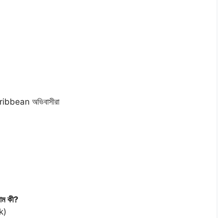
ibbean অভিবাসীরা
নাম কী?
k)