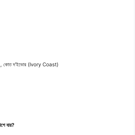
e), কোত দ’ইভোর (Ivory Coast)
িশে যায়?