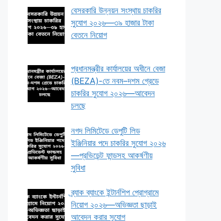
বেসরকারি উন্নয়ন সংস্থায় চাকরির
সুযোগ ২০২৬—৩৯ হাজার টাকা
বেতনে নিয়োগ
প্রধানমন্ত্রীর কার্যালয়ের অধীনে বেজা
(BEZA)-তে নবম–দশম গ্রেডে
চাকরির সুযোগ ২০২৬—আবেদন
চলছে
নগদ লিমিটেডে ডেপুটি লিড
ইঞ্জিনিয়ার পদে চাকরির সুযোগ ২০২৬
—প্রভিডেন্ট ফান্ডসহ আকর্ষণীয়
সুবিধা
ব্র্যাক ব্যাংকে ইন্টার্নশিপ প্রোগ্রামে
নিয়োগ ২০২৬—অভিজ্ঞতা ছাড়াই
আবেদন করার সুযোগ