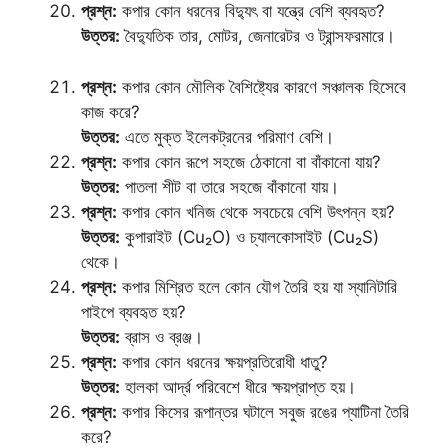
প্রশ্ন:
কপার কোন ধরনের বিদ্যুৎ বা যন্ত্রে বেশি ব্যবহৃত?
উত্তর:
বৈদ্যুতিক তার, মোটর, জেনারেটর ও ট্রান্সফরমারে।
প্রশ্ন:
কপার কোন মৌলিক বৈশিষ্ট্যের কারণে সঞ্চালক হিসেবে
কাজ করে?
উত্তর:
এতে মুক্ত ইলেকট্রনের পরিমাণ বেশি।
প্রশ্ন:
কপার কোন রূপে সহজে ঠেকানো বা বাঁকানো যায়?
উত্তর:
পাতলা শীট বা তারে সহজে বাঁকানো যায়।
প্রশ্ন:
কপার কোন খনিজ থেকে সবচেয়ে বেশি উৎপন্ন হয়?
উত্তর:
কুপারাইট (Cu₂O) ও চ্যালকোসাইট (Cu₂S)
থেকে।
প্রশ্ন:
কপার মিশ্রিত হলে কোন যৌগ তৈরি হয় যা স্যানিটারি
পাইপে ব্যবহৃত হয়?
উত্তর:
ব্রাস ও ব্রঞ্জ।
প্রশ্ন:
কপার কোন ধরনের ক্ষয়প্রতিরোধী ধাতু?
উত্তর:
হালকা আর্দ্র পরিবেশে ধীরে ক্ষয়প্রাপ্ত হয়।
প্রশ্ন:
কপার কিসের রূপান্তর ঘটালে সবুজ রঙের প্যাটিনা তৈরি
করে?