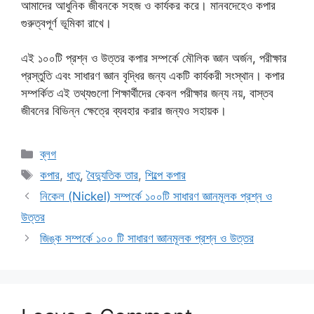
আমাদের আধুনিক জীবনকে সহজ ও কার্যকর করে। মানবদেহেও কপার
গুরুত্বপূর্ণ ভূমিকা রাখে।
এই ১০০টি প্রশ্ন ও উত্তর কপার সম্পর্কে মৌলিক জ্ঞান অর্জন, পরীক্ষার
প্রস্তুতি এবং সাধারণ জ্ঞান বৃদ্ধির জন্য একটি কার্যকরী সংস্থান। কপার
সম্পর্কিত এই তথ্যগুলো শিক্ষার্থীদের কেবল পরীক্ষার জন্য নয়, বাস্তব
জীবনের বিভিন্ন ক্ষেত্রে ব্যবহার করার জন্যও সহায়ক।
Categories
ব্লগ
Tags
কপার
,
ধাতু
,
বৈদ্যুতিক তার
,
শিল্পে কপার
নিকেল (Nickel) সম্পর্কে ১০০টি সাধারণ জ্ঞানমূলক প্রশ্ন ও
উত্তর
জিঙ্ক সম্পর্কে ১০০ টি সাধারণ জ্ঞানমূলক প্রশ্ন ও উত্তর