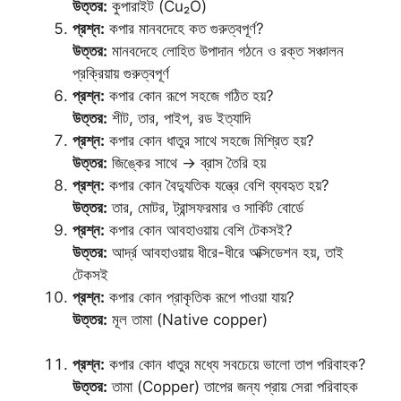
উত্তর:
কুপারাইট (Cu₂O)
প্রশ্ন:
কপার মানবদেহে কত গুরুত্বপূর্ণ?
উত্তর:
মানবদেহে লোহিত উপাদান গঠনে ও রক্ত সঞ্চালন
প্রক্রিয়ায় গুরুত্বপূর্ণ
প্রশ্ন:
কপার কোন রূপে সহজে গঠিত হয়?
উত্তর:
শীট, তার, পাইপ, রড ইত্যাদি
প্রশ্ন:
কপার কোন ধাতুর সাথে সহজে মিশ্রিত হয়?
উত্তর:
জিঙ্কের সাথে → ব্রাস তৈরি হয়
প্রশ্ন:
কপার কোন বৈদ্যুতিক যন্ত্রে বেশি ব্যবহৃত হয়?
উত্তর:
তার, মোটর, ট্রান্সফরমার ও সার্কিট বোর্ডে
প্রশ্ন:
কপার কোন আবহাওয়ায় বেশি টেকসই?
উত্তর:
আর্দ্র আবহাওয়ায় ধীরে-ধীরে অক্সিডেশন হয়, তাই
টেকসই
প্রশ্ন:
কপার কোন প্রাকৃতিক রূপে পাওয়া যায়?
উত্তর:
মূল তামা (Native copper)
প্রশ্ন:
কপার কোন ধাতুর মধ্যে সবচেয়ে ভালো তাপ পরিবাহক?
উত্তর:
তামা (Copper) তাপের জন্য প্রায় সেরা পরিবাহক