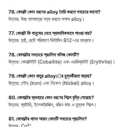
76. কোবাল্ট কোন ধরনের alloy তৈরি করতে সবচেয়ে ভালো?
উত্তর: উচ্চ তাপমাত্রা সহ্য করতে সক্ষম alloy।
77. কোবাল্ট কি মানুষের দেহে স্বাভাবিকভাবে পাওয়া যায়?
উত্তর: হ্যাঁ, ছোট পরিমাণে ভিটামিন B12-এর মাধ্যমে।
78. কোবাল্টের সবচেয়ে প্রচলিত খনিজ কোনটি?
উত্তর: কোবাল্টাইট (Cobaltite) এবং এররিথ্রাইট (Erythrite)।
79. কোবাল্ট কোন ধাতুর alloyের চুম্বকীয়তা বাড়ায়?
উত্তর: লৌহ (Iron) এবং নিকেল (Nickel) alloy।
80. কোবাল্টের ব্যবহারে কোন ধরণের শিল্পে বৃদ্ধি পেয়েছে?
উত্তর: ব্যাটারি, ইলেকট্রনিক্স, রঙিন কাচ ও চুম্বক শিল্পে।
81. কোবাল্টের ধাতব আয়ন কোনটি সবচেয়ে প্রচলিত?
উত্তর: Co²⁺