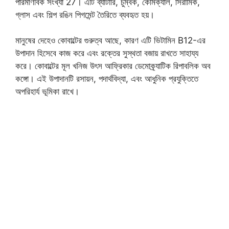
পারমাণবিক সংখ্যা 27। এটি ব্যাটারি, চুম্বক, কেমিক্যাল, সিরামিক,
গ্লাস এবং শিল্প রঙিন পিগমেন্ট তৈরিতে ব্যবহৃত হয়।
মানুষের দেহেও কোবাল্টের গুরুত্ব আছে, কারণ এটি ভিটামিন B12-এর
উপাদান হিসেবে কাজ করে এবং রক্তের সুস্থতা বজায় রাখতে সাহায্য
করে। কোবাল্টের মূল খনিজ উৎস আফ্রিকার ডেমোক্র্যাটিক রিপাবলিক অব
কঙ্গো। এই উপাদানটি রসায়ন, পদার্থবিদ্যা, এবং আধুনিক প্রযুক্তিতে
অপরিহার্য ভূমিকা রাখে।