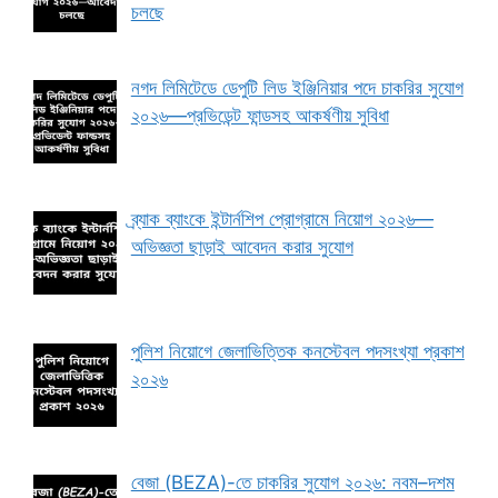
চলছে
নগদ লিমিটেডে ডেপুটি লিড ইঞ্জিনিয়ার পদে চাকরির সুযোগ
২০২৬—প্রভিডেন্ট ফান্ডসহ আকর্ষণীয় সুবিধা
ব্র্যাক ব্যাংকে ইন্টার্নশিপ প্রোগ্রামে নিয়োগ ২০২৬—
অভিজ্ঞতা ছাড়াই আবেদন করার সুযোগ
পুলিশ নিয়োগে জেলাভিত্তিক কনস্টেবল পদসংখ্যা প্রকাশ
২০২৬
বেজা (BEZA)-তে চাকরির সুযোগ ২০২৬: নবম–দশম