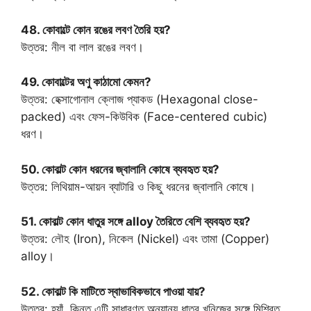
48. কোবাল্টে কোন রঙের লবণ তৈরি হয়?
উত্তর: নীল বা লাল রঙের লবণ।
49. কোবাল্টের অণু কাঠামো কেমন?
উত্তর: হেক্সাগোনাল ক্লোজ প্যাকড (Hexagonal close-
packed) এবং ফেস-কিউবিক (Face-centered cubic)
ধরণ।
50. কোবাল্ট কোন ধরনের জ্বালানি কোষে ব্যবহৃত হয়?
উত্তর: লিথিয়াম-আয়ন ব্যাটারি ও কিছু ধরনের জ্বালানি কোষে।
51. কোবাল্ট কোন ধাতুর সঙ্গে alloy তৈরিতে বেশি ব্যবহৃত হয়?
উত্তর: লৌহ (Iron), নিকেল (Nickel) এবং তামা (Copper)
alloy।
52. কোবাল্ট কি মাটিতে স্বাভাবিকভাবে পাওয়া যায়?
উত্তর: হ্যাঁ, কিন্তু এটি সাধারণত অন্যান্য ধাতুর খনিজের সঙ্গে মিশ্রিত