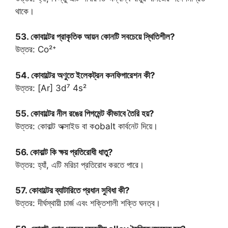
থাকে।
53. কোবাল্টের প্রাকৃতিক আয়ন কোনটি সবচেয়ে স্থিতিশীল?
উত্তর: Co²⁺
54. কোবাল্টের অণুতে ইলেকট্রন কনফিগারেশন কী?
উত্তর: [Ar] 3d⁷ 4s²
55. কোবাল্টের নীল রঙের পিগমেন্ট কীভাবে তৈরি হয়?
উত্তর: কোবাল্ট অক্সাইড বা কobalt কার্বনেট দিয়ে।
56. কোবাল্ট কি ক্ষয় প্রতিরোধী ধাতু?
উত্তর: হ্যাঁ, এটি মরিচা প্রতিরোধ করতে পারে।
57. কোবাল্টের ব্যাটারিতে প্রধান সুবিধা কী?
উত্তর: দীর্ঘস্থায়ী চার্জ এবং শক্তিশালী শক্তি ঘনত্ব।