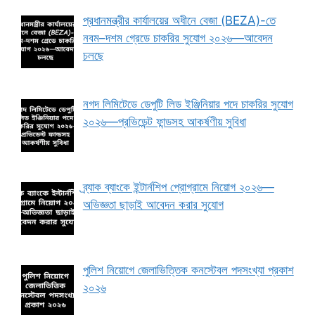
প্রধানমন্ত্রীর কার্যালয়ের অধীনে বেজা (BEZA)-তে
নবম–দশম গ্রেডে চাকরির সুযোগ ২০২৬—আবেদন
চলছে
নগদ লিমিটেডে ডেপুটি লিড ইঞ্জিনিয়ার পদে চাকরির সুযোগ
২০২৬—প্রভিডেন্ট ফান্ডসহ আকর্ষণীয় সুবিধা
ব্র্যাক ব্যাংকে ইন্টার্নশিপ প্রোগ্রামে নিয়োগ ২০২৬—
অভিজ্ঞতা ছাড়াই আবেদন করার সুযোগ
পুলিশ নিয়োগে জেলাভিত্তিক কনস্টেবল পদসংখ্যা প্রকাশ
২০২৬