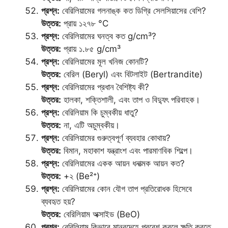
প্রশ্ন:
বেরিলিয়ামের গলনাঙ্ক কত ডিগ্রি সেলসিয়াসের বেশি?
উত্তর:
প্রায় ১২৭৮ °C
প্রশ্ন:
বেরিলিয়ামের ঘনত্ব কত g/cm³?
উত্তর:
প্রায় ১.৮৫ g/cm³
প্রশ্ন:
বেরিলিয়ামের মূল খনিজ কোনটি?
উত্তর:
বেরিল (Beryl) এবং বিটলাইট (Bertrandite)
প্রশ্ন:
বেরিলিয়ামের প্রধান বৈশিষ্ট্য কী?
উত্তর:
হালকা, শক্তিশালী, এবং তাপ ও বিদ্যুৎ পরিবাহক।
প্রশ্ন:
বেরিলিয়াম কি চুম্বকীয় ধাতু?
উত্তর:
না, এটি অচুম্বকীয়।
প্রশ্ন:
বেরিলিয়ামের গুরুত্বপূর্ণ ব্যবহার কোথায়?
উত্তর:
বিমান, মহাকাশ যন্ত্রাংশ এবং পারমাণবিক শিল্পে।
প্রশ্ন:
বেরিলিয়ামের একক আয়ন ধনাত্মক আয়ন কত?
উত্তর:
+২ (Be²⁺)
প্রশ্ন:
বেরিলিয়ামের কোন যৌগ তাপ প্রতিরোধক হিসেবে
ব্যবহৃত হয়?
উত্তর:
বেরিলিয়াম অক্সাইড (BeO)
প্রশ্ন:
বেরিলিয়াম কিভাবে মানবদেহে প্রবেশ করলে ক্ষতি করতে