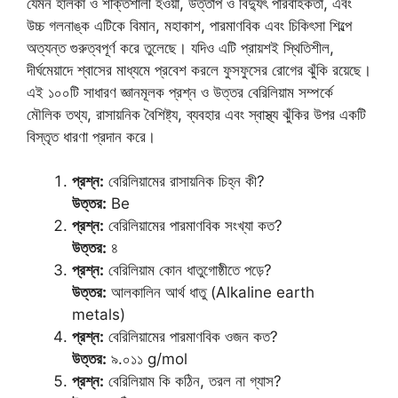
যেমন হালকা ও শক্তিশালী হওয়া, উত্তাপ ও বিদ্যুৎ পরিবাহকতা, এবং
উচ্চ গলনাঙ্ক এটিকে বিমান, মহাকাশ, পারমাণবিক এবং চিকিৎসা শিল্পে
অত্যন্ত গুরুত্বপূর্ণ করে তুলেছে। যদিও এটি প্রায়শই স্থিতিশীল,
দীর্ঘমেয়াদে শ্বাসের মাধ্যমে প্রবেশ করলে ফুসফুসের রোগের ঝুঁকি রয়েছে।
এই ১০০টি সাধারণ জ্ঞানমূলক প্রশ্ন ও উত্তর বেরিলিয়াম সম্পর্কে
মৌলিক তথ্য, রাসায়নিক বৈশিষ্ট্য, ব্যবহার এবং স্বাস্থ্য ঝুঁকির উপর একটি
বিস্তৃত ধারণা প্রদান করে।
প্রশ্ন:
বেরিলিয়ামের রাসায়নিক চিহ্ন কী?
উত্তর:
Be
প্রশ্ন:
বেরিলিয়ামের পারমাণবিক সংখ্যা কত?
উত্তর:
৪
প্রশ্ন:
বেরিলিয়াম কোন ধাতুগোষ্ঠীতে পড়ে?
উত্তর:
আলকালিন আর্থ ধাতু (Alkaline earth
metals)
প্রশ্ন:
বেরিলিয়ামের পারমাণবিক ওজন কত?
উত্তর:
৯.০১১ g/mol
প্রশ্ন:
বেরিলিয়াম কি কঠিন, তরল না গ্যাস?