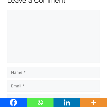
Leave a Comment
Comment
Name
Email
Website