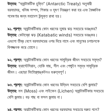
উত্তর:
“অ্যান্টার্কটিক চুক্তি” (Antarctic Treaty) অনুযায়ী
বরফচাদর, খনিজ সম্পদ, শিকার ও দূষণ নিয়ন্ত্রণ করা হয় এবং বৈজ্ঞানিক
গবেষণার জন্য মহাদেশ উন্মুক্ত রাখা হয়।
৯১. প্রশ্ন:
অ্যান্টার্কটিকায় কোন ধরনের তুষার ঝড় সবচেয়ে ভয়ঙ্কর?
উত্তর:
কেটাব্রো ঝড় (Katabatic winds) সবচেয়ে ভয়ঙ্কর।
এগুলো তীব্র বেগে বরফচাদরের ওপর দিয়ে নামে এবং মানুষের চলাচলকে
বিপজ্জনক করে তোলে।
৯২. প্রশ্ন:
অ্যান্টার্কটিকায় কোন ধরনের সামুদ্রিক জীবন সবচেয়ে সমৃদ্ধ?
উত্তর:
ক্রাস্টেসিয়ান, হোকি মাছ, সীল এবং পেঙ্গুইন সমৃদ্ধ সামুদ্রিক
জীবন। এছাড়া ফিটোপ্ল্যাঙ্কটনও গুরুত্বপূর্ণ।
৯৩. প্রশ্ন:
অ্যান্টার্কটিকায় কোন ধরনের উদ্ভিদ সবচেয়ে বেশি জন্মায়?
উত্তর:
মস (Moss) এবং লাইকেন (Lichen) অ্যান্টার্কটিকায় সবচেয়ে
বেশি জন্মায়। বড় গাছ বা ফসল জন্মায় না।
৯৪. প্রশ্ন:
অ্যান্টার্কটিকায় কোন ধরনের বরফচাদর সবচেয়ে দ্রুত গলে?