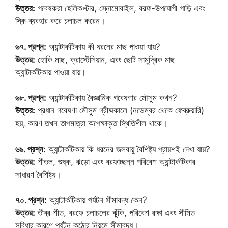
উত্তর:
গবেষকরা হেলিকপ্টার, স্নোমোবাইল, বরফ-উপযোগী গাড়ি এবং
স্কি ব্যবহার করে চলাচল করেন।
৬৭. প্রশ্ন:
অ্যান্টার্কটিকায় কী ধরনের মাছ পাওয়া যায়?
উত্তর:
হোকি মাছ, ক্রাস্টেসিয়ান, এবং ছোট সামুদ্রিক মাছ
অ্যান্টার্কটিকায় পাওয়া যায়।
৬৮. প্রশ্ন:
অ্যান্টার্কটিকায় বৈজ্ঞানিক গবেষণার মৌসুম কখন?
উত্তর:
প্রধান গবেষণা মৌসুম গ্রীষ্মকালে (নভেম্বর থেকে ফেব্রুয়ারি)
হয়, কারণ তখন তাপমাত্রা অপেক্ষাকৃত স্থিতিশীল থাকে।
৬৯. প্রশ্ন:
অ্যান্টার্কটিকায় কি ধরনের জলবায়ু বৈশিষ্ট্য প্রায়শই দেখা যায়?
উত্তর:
শীতল, শুষ্ক, ঝড়ো এবং বরফাচ্ছন্ন পরিবেশ অ্যান্টার্কটিকার
সাধারণ বৈশিষ্ট্য।
৭০. প্রশ্ন:
অ্যান্টার্কটিকায় পর্যটন সীমাবদ্ধ কেন?
উত্তর:
তীব্র শীত, বরফে চলাচলের ঝুঁকি, পরিবেশ রক্ষা এবং সীমিত
সুবিধার কারণে পর্যটন কঠোর নিয়মে সীমাবদ্ধ।