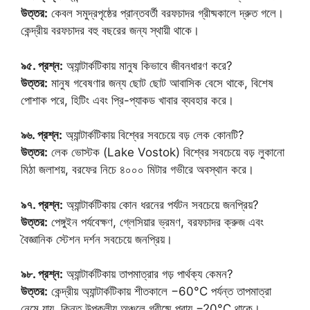
উত্তর:
কেবল সমুদ্রপৃষ্ঠের প্রান্তবর্তী বরফচাদর গ্রীষ্মকালে দ্রুত গলে।
কেন্দ্রীয় বরফচাদর বহু বছরের জন্য স্থায়ী থাকে।
৯৫. প্রশ্ন:
অ্যান্টার্কটিকায় মানুষ কিভাবে জীবনধারণ করে?
উত্তর:
মানুষ গবেষণার জন্য ছোট ছোট আবাসিক বেসে থাকে, বিশেষ
পোশাক পরে, হিটিং এবং প্রি-প্যাকড খাবার ব্যবহার করে।
৯৬. প্রশ্ন:
অ্যান্টার্কটিকায় বিশ্বের সবচেয়ে বড় লেক কোনটি?
উত্তর:
লেক ভোস্টক (Lake Vostok) বিশ্বের সবচেয়ে বড় লুকানো
মিঠা জলাশয়, বরফের নিচে ৪০০০ মিটার গভীরে অবস্থান করে।
৯৭. প্রশ্ন:
অ্যান্টার্কটিকায় কোন ধরনের পর্যটন সবচেয়ে জনপ্রিয়?
উত্তর:
পেঙ্গুইন পর্যবেক্ষণ, গ্লেসিয়ার ভ্রমণ, বরফচাদর ক্রুজ এবং
বৈজ্ঞানিক স্টেশন দর্শন সবচেয়ে জনপ্রিয়।
৯৮. প্রশ্ন:
অ্যান্টার্কটিকায় তাপমাত্রার গড় পার্থক্য কেমন?
উত্তর:
কেন্দ্রীয় অ্যান্টার্কটিকায় শীতকালে −60°C পর্যন্ত তাপমাত্রা
নেমে যায়, কিন্তু উপকূলীয় অঞ্চলে গ্রীষ্মে প্রায় −20°C থাকে।