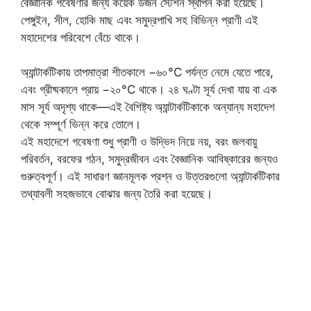
বৈজ্ঞানিক গবেষণার জন্য কয়েক ডজন স্টেশন স্থাপন করা হয়েছে।
পেঙ্গুইন, সীল, হোকি মাছ এবং সমুদ্রপাখি সহ বিভিন্ন প্রাণী এই
মহাদেশের পরিবেশে বেঁচে থাকে।
অ্যান্টার্কটিকায় তাপমাত্রা শীতকালে −৬০°C পর্যন্ত নেমে যেতে পারে,
এবং গ্রীষ্মকালে প্রায় −২০°C থাকে। ২৪ ঘণ্টা সূর্য দেখা যায় বা এক
মাস সূর্য অদৃশ্য থাকে—এই বৈশিষ্ট্য অ্যান্টার্কটিকাকে অন্যান্য মহাদেশ
থেকে সম্পূর্ণ ভিন্ন করে তোলে।
এই মহাদেশে গবেষণা শুধু প্রাণী ও উদ্ভিদ নিয়ে নয়, বরং জলবায়ু
পরিবর্তন, বরফের গঠন, সমুদ্রজীবন এবং বৈজ্ঞানিক আবিষ্কারের জন্যও
গুরুত্বপূর্ণ। এই সাধারণ জ্ঞানমূলক প্রশ্ন ও উত্তরগুলো অ্যান্টার্কটিকার
তথ্যাবলী সহজভাবে বোঝার জন্য তৈরি করা হয়েছে।