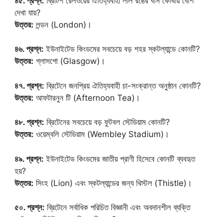
৪৫. প্রশ্ন:
ব্রিটিশ রেলওয়ের ঐতিহ্যবাহী লাল রঙের বাস কোথায় বেশি
দেখা যায়?
উত্তর:
লন্ডন (London)।
৪৬. প্রশ্ন:
ইউনাইটেড কিংডমের সবচেয়ে বড় শহর স্কটল্যান্ডে কোনটি?
উত্তর:
গ্লাসগো (Glasgow)।
৪৭. প্রশ্ন:
ব্রিটেনে জনপ্রিয় ঐতিহ্যবাহী চা-সংক্রান্ত অনুষ্ঠান কোনটি?
উত্তর:
আফটারনুন টি (Afternoon Tea)।
৪৮. প্রশ্ন:
ব্রিটেনের সবচেয়ে বড় ফুটবল স্টেডিয়াম কোনটি?
উত্তর:
ওয়েম্বলি স্টেডিয়াম (Wembley Stadium)।
৪৯. প্রশ্ন:
ইউনাইটেড কিংডমের জাতীয় প্রাণী হিসেবে কোনটি ব্যবহৃত
হয়?
উত্তর:
সিংহ (Lion) এবং স্কটল্যান্ডের জন্য থিস্টল (Thistle)।
৫০. প্রশ্ন:
ব্রিটেনে সর্বাধিক পরিচিত বিজ্ঞানী এবং অবদানশীল ব্যক্তি