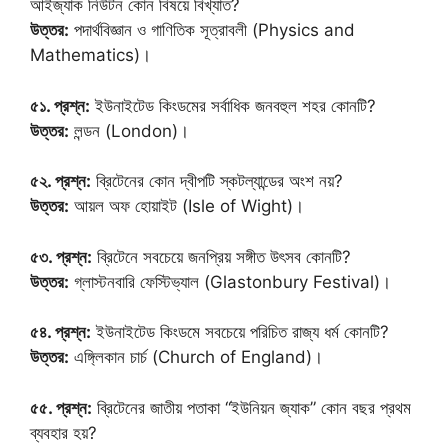
আইজ্যাক নিউটন কোন বিষয়ে বিখ্যাত?
উত্তর:
পদার্থবিজ্ঞান ও গাণিতিক সূত্রাবলী (Physics and
Mathematics)।
৫১. প্রশ্ন:
ইউনাইটেড কিংডমের সর্বাধিক জনবহুল শহর কোনটি?
উত্তর:
লন্ডন (London)।
৫২. প্রশ্ন:
ব্রিটেনের কোন দ্বীপটি স্কটল্যান্ডের অংশ নয়?
উত্তর:
আয়ল অফ হোয়াইট (Isle of Wight)।
৫৩. প্রশ্ন:
ব্রিটেনে সবচেয়ে জনপ্রিয় সঙ্গীত উৎসব কোনটি?
উত্তর:
গ্লাস্টনবারি ফেস্টিভ্যাল (Glastonbury Festival)।
৫৪. প্রশ্ন:
ইউনাইটেড কিংডমে সবচেয়ে পরিচিত রাজ্য ধর্ম কোনটি?
উত্তর:
এঙ্গ্লিকান চার্চ (Church of England)।
৫৫. প্রশ্ন:
ব্রিটেনের জাতীয় পতাকা “ইউনিয়ন জ্যাক” কোন বছর প্রথম
ব্যবহার হয়?