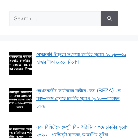
Search
for:
বেসরকারি উন্নয়ন সংস্থায় চাকরির সুযোগ ২০২৬—৩৯
হাজার টাকা বেতনে নিয়োগ
প্রধানমন্ত্রীর কার্যালয়ের অধীনে বেজা (BEZA)-তে
নবম–দশম গ্রেডে চাকরির সুযোগ ২০২৬—আবেদন
চলছে
নগদ লিমিটেডে ডেপুটি লিড ইঞ্জিনিয়ার পদে চাকরির সুযোগ
২০২৬—প্রভিডেন্ট ফান্ডসহ আকর্ষণীয় সুবিধা