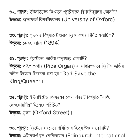
৩২. প্রশ্ন:
ইউনাইটেড কিংডমে প্রাচীনতম বিশ্ববিদ্যালয় কোনটি?
উত্তর:
অক্সফোর্ড বিশ্ববিদ্যালয় (University of Oxford)।
৩৩. প্রশ্ন:
লন্ডনের বিখ্যাত টাওয়ার ব্রিজ কখন নির্মিত হয়েছিল?
উত্তর:
১৮৯৪ সালে (1894)।
৩৪. প্রশ্ন:
ব্রিটেনের জাতীয় বাদ্যযন্ত্র কোনটি?
উত্তর:
পাইপ অর্গান (Pipe Organ) বা সাধারণভাবে ব্রিটিশ জাতীয়
সঙ্গীত হিসেবে বিবেচনা করা হয় “God Save the
King/Queen”।
৩৫. প্রশ্ন:
ইউনাইটেড কিংডমের কোন শহরটি বিখ্যাত “শপিং
হেডকোয়ার্টার” হিসেবে পরিচিত?
উত্তর:
লন্ডন (Oxford Street)।
৩৬. প্রশ্ন:
ব্রিটেনে সবচেয়ে পরিচিত সাহিত্য উৎসব কোনটি?
উত্তর:
এডিনবার্গ বুক ফেস্টিভ্যাল (Edinburgh International