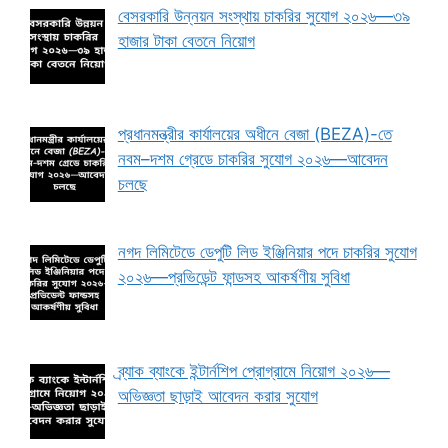
বেসরকারি উন্নয়ন সংস্থায় চাকরির সুযোগ ২০২৬—৩৯
হাজার টাকা বেতনে নিয়োগ
প্রধানমন্ত্রীর কার্যালয়ের অধীনে বেজা (BEZA)-তে
নবম–দশম গ্রেডে চাকরির সুযোগ ২০২৬—আবেদন
চলছে
নগদ লিমিটেডে ডেপুটি লিড ইঞ্জিনিয়ার পদে চাকরির সুযোগ
২০২৬—প্রভিডেন্ট ফান্ডসহ আকর্ষণীয় সুবিধা
ব্র্যাক ব্যাংকে ইন্টার্নশিপ প্রোগ্রামে নিয়োগ ২০২৬—
অভিজ্ঞতা ছাড়াই আবেদন করার সুযোগ