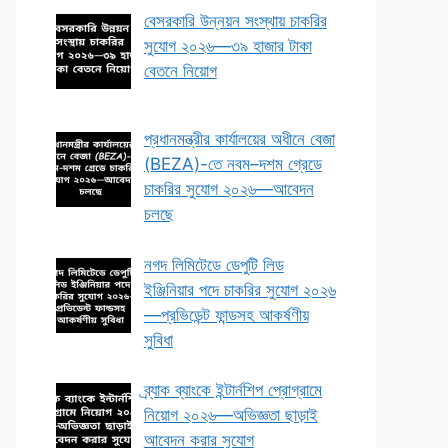
বেসরকারি উন্নয়ন সংস্থায় চাকরির
সুযোগ ২০২৬—৩৯ হাজার টাকা
বেতনে নিয়োগ
প্রধানমন্ত্রীর কার্যালয়ের অধীনে বেজা
(BEZA)-তে নবম–দশম গ্রেডে
চাকরির সুযোগ ২০২৬—আবেদন
চলছে
নগদ লিমিটেডে ডেপুটি লিড
ইঞ্জিনিয়ার পদে চাকরির সুযোগ ২০২৬
—প্রভিডেন্ট ফান্ডসহ আকর্ষণীয়
সুবিধা
ব্র্যাক ব্যাংকে ইন্টার্নশিপ প্রোগ্রামে
নিয়োগ ২০২৬—অভিজ্ঞতা ছাড়াই
আবেদন করার সুযোগ