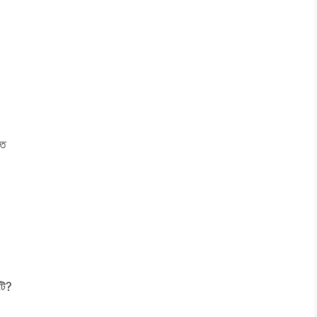
ৃত
টি?