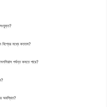
 সংযুক্ত?
থান বিশ্বের মধ্যে কততম?
সেলসিয়াস পর্যন্ত কমতে পারে?
তম?
হরে অবস্থিত?