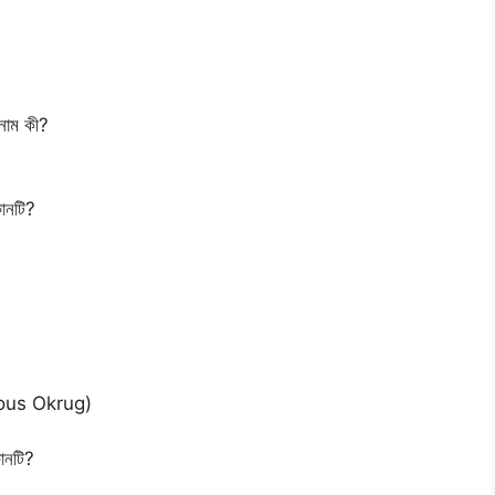
 নাম কী?
কোনটি?
mous Okrug)
কোনটি?