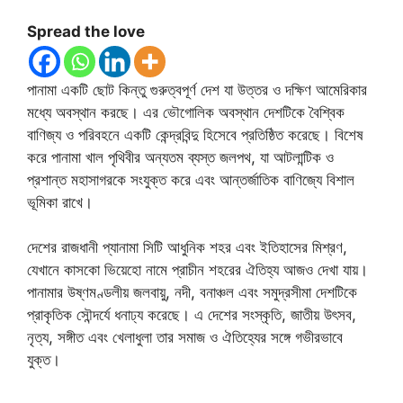
Spread the love
পানামা একটি ছোট কিন্তু গুরুত্বপূর্ণ দেশ যা উত্তর ও দক্ষিণ আমেরিকার
মধ্যে অবস্থান করছে। এর ভৌগোলিক অবস্থান দেশটিকে বৈশ্বিক
বাণিজ্য ও পরিবহনে একটি কেন্দ্রবিন্দু হিসেবে প্রতিষ্ঠিত করেছে। বিশেষ
করে পানামা খাল পৃথিবীর অন্যতম ব্যস্ত জলপথ, যা আটলান্টিক ও
প্রশান্ত মহাসাগরকে সংযুক্ত করে এবং আন্তর্জাতিক বাণিজ্যে বিশাল
ভূমিকা রাখে।
দেশের রাজধানী প্যানামা সিটি আধুনিক শহর এবং ইতিহাসের মিশ্রণ,
যেখানে কাসকো ভিয়েহো নামে প্রাচীন শহরের ঐতিহ্য আজও দেখা যায়।
পানামার উষ্ণমণ্ডলীয় জলবায়ু, নদী, বনাঞ্চল এবং সমুদ্রসীমা দেশটিকে
প্রাকৃতিক সৌন্দর্যে ধনাঢ্য করেছে। এ দেশের সংস্কৃতি, জাতীয় উৎসব,
নৃত্য, সঙ্গীত এবং খেলাধুলা তার সমাজ ও ঐতিহ্যের সঙ্গে গভীরভাবে
যুক্ত।