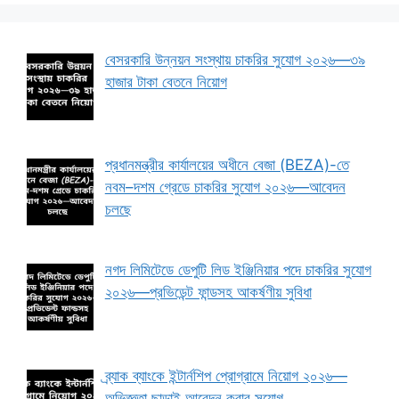
বেসরকারি উন্নয়ন সংস্থায় চাকরির সুযোগ ২০২৬—৩৯
হাজার টাকা বেতনে নিয়োগ
প্রধানমন্ত্রীর কার্যালয়ের অধীনে বেজা (BEZA)-তে
নবম–দশম গ্রেডে চাকরির সুযোগ ২০২৬—আবেদন
চলছে
নগদ লিমিটেডে ডেপুটি লিড ইঞ্জিনিয়ার পদে চাকরির সুযোগ
২০২৬—প্রভিডেন্ট ফান্ডসহ আকর্ষণীয় সুবিধা
ব্র্যাক ব্যাংকে ইন্টার্নশিপ প্রোগ্রামে নিয়োগ ২০২৬—
অভিজ্ঞতা ছাড়াই আবেদন করার সুযোগ