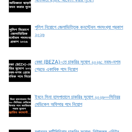
পুলিশ নিয়োগে জেলাভিত্তিক কনস্টেবল পদসংখ্যা প্রকাশ
২০২৬
বেজা (BEZA)-তে চাকরির সুযোগ ২০২৬: নবম–দশম
গ্রেডে একাধিক পদে নিয়োগ
ইবনে সিনা হাসপাতালে চাকরির সুযোগ ২০২৬—সিনিয়র
মেডিকেল অফিসার পদে নিয়োগ
যুগান্তর মাল্টিমিডিয়ায় চাকরির সুযোগ: নিউজরুম এডিটর